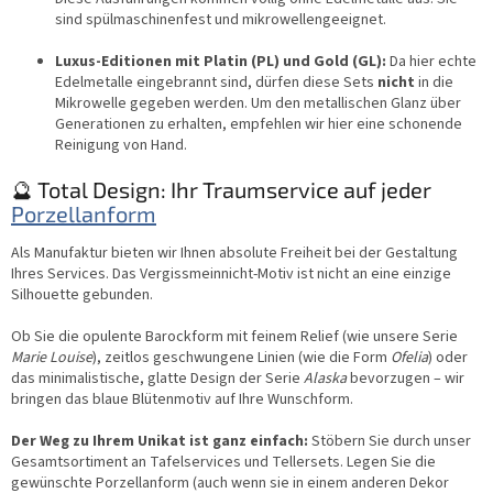
sind spülmaschinenfest und mikrowellengeeignet.
Luxus-Editionen mit Platin (PL) und Gold (GL):
Da hier echte
Edelmetalle eingebrannt sind, dürfen diese Sets
nicht
in die
Mikrowelle gegeben werden. Um den metallischen Glanz über
Generationen zu erhalten, empfehlen wir hier eine schonende
Reinigung von Hand.
🔮 Total Design: Ihr Traumservice auf jeder
Porzellanform
Als Manufaktur bieten wir Ihnen absolute Freiheit bei der Gestaltung
Ihres Services. Das Vergissmeinnicht-Motiv ist nicht an eine einzige
Silhouette gebunden.
Ob Sie die opulente Barockform mit feinem Relief (wie unsere Serie
Marie Louise
), zeitlos geschwungene Linien (wie die Form
Ofelia
) oder
das minimalistische, glatte Design der Serie
Alaska
bevorzugen – wir
bringen das blaue Blütenmotiv auf Ihre Wunschform.
Der Weg zu Ihrem Unikat ist ganz einfach:
Stöbern Sie durch unser
Gesamtsortiment an Tafelservices und Tellersets. Legen Sie die
gewünschte Porzellanform (auch wenn sie in einem anderen Dekor