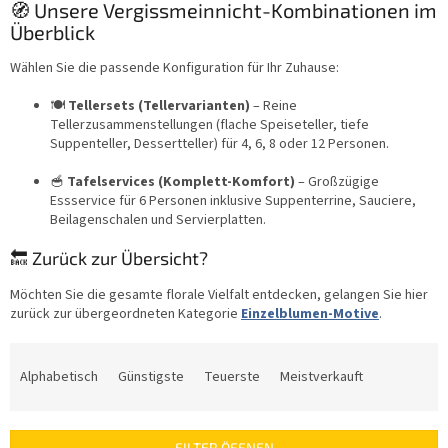
🧭 Unsere Vergissmeinnicht-Kombinationen im
Überblick
Wählen Sie die passende Konfiguration für Ihr Zuhause:
🍽️
Tellersets (Tellervarianten)
– Reine
Tellerzusammenstellungen (flache Speiseteller, tiefe
Suppenteller, Dessertteller) für 4, 6, 8 oder 12 Personen.
🥣
Tafelservices (Komplett-Komfort)
– Großzügige
Essservice für 6 Personen inklusive Suppenterrine, Sauciere,
Beilagenschalen und Servierplatten.
🔙 Zurück zur Übersicht?
Möchten Sie die gesamte florale Vielfalt entdecken, gelangen Sie hier
zurück zur übergeordneten Kategorie
Einzelblumen-Motive
.
P
r
Alphabetisch
Günstigste
Teuerste
Meistverkauft
o
d
u
FILTER ÖFFNEN