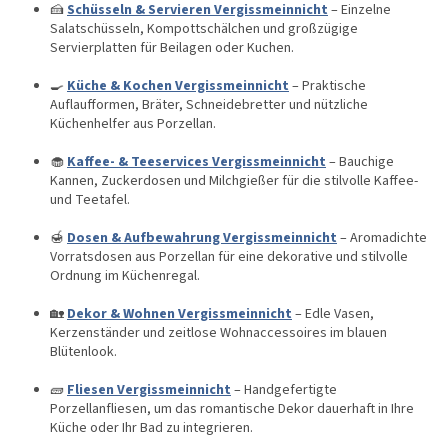
🍰
Schüsseln & Servieren Vergissmeinnicht
– Einzelne
Salatschüsseln, Kompottschälchen und großzügige
Servierplatten für Beilagen oder Kuchen.
🍳
Küche & Kochen Vergissmeinnicht
– Praktische
Auflaufformen, Bräter, Schneidebretter und nützliche
Küchenhelfer aus Porzellan.
🧁
Kaffee- & Teeservices Vergissmeinnicht
– Bauchige
Kannen, Zuckerdosen und Milchgießer für die stilvolle Kaffee-
und Teetafel.
🍯
Dosen & Aufbewahrung Vergissmeinnicht
– Aromadichte
Vorratsdosen aus Porzellan für eine dekorative und stilvolle
Ordnung im Küchenregal.
🏡
Dekor & Wohnen Vergissmeinnicht
– Edle Vasen,
Kerzenständer und zeitlose Wohnaccessoires im blauen
Blütenlook.
🧱
Fliesen Vergissmeinnicht
– Handgefertigte
Porzellanfliesen, um das romantische Dekor dauerhaft in Ihre
Küche oder Ihr Bad zu integrieren.