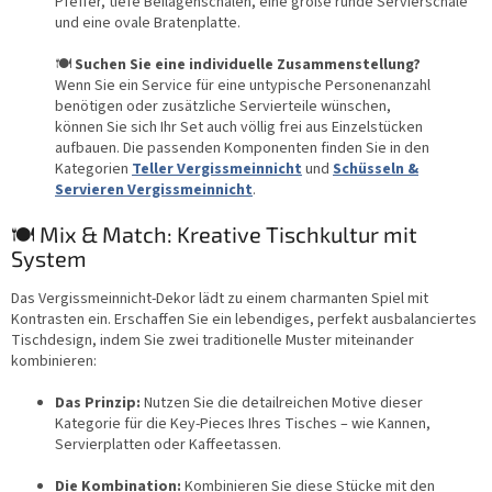
Pfeffer, tiefe Beilagenschalen, eine große runde Servierschale
und eine ovale Bratenplatte.
🍽️
Suchen Sie eine individuelle Zusammenstellung?
Wenn Sie ein Service für eine untypische Personenanzahl
benötigen oder zusätzliche Servierteile wünschen,
können Sie sich Ihr Set auch völlig frei aus Einzelstücken
aufbauen. Die passenden Komponenten finden Sie in den
Kategorien
Teller Vergissmeinnicht
und
Schüsseln &
Servieren Vergissmeinnicht
.
🍽️ Mix & Match: Kreative Tischkultur mit
System
Das Vergissmeinnicht-Dekor lädt zu einem charmanten Spiel mit
Kontrasten ein. Erschaffen Sie ein lebendiges, perfekt ausbalanciertes
Tischdesign, indem Sie zwei traditionelle Muster miteinander
kombinieren:
Das Prinzip:
Nutzen Sie die detailreichen Motive dieser
Kategorie für die Key-Pieces Ihres Tisches – wie Kannen,
Servierplatten oder Kaffeetassen.
Die Kombination:
Kombinieren Sie diese Stücke mit den