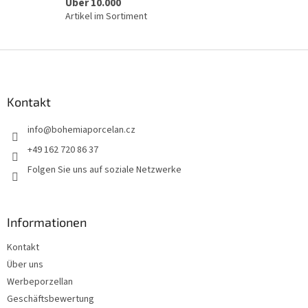
Über 10.000
Artikel im Sortiment
F
u
ß
z
Kontakt
e
info
@
bohemiaporcelan.cz
i
l
+49 162 720 86 37
e
Folgen Sie uns auf soziale Netzwerke
Informationen
Kontakt
Über uns
Werbeporzellan
Geschäftsbewertung