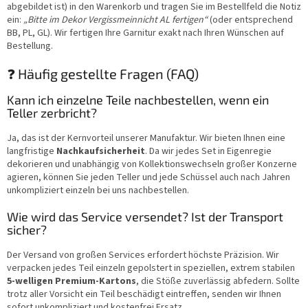
abgebildet ist) in den Warenkorb und tragen Sie im Bestellfeld die Notiz
ein:
„Bitte im Dekor Vergissmeinnicht AL fertigen“
(oder entsprechend
BB, PL, GL). Wir fertigen Ihre Garnitur exakt nach Ihren Wünschen auf
Bestellung.
❓ Häufig gestellte Fragen (FAQ)
Kann ich einzelne Teile nachbestellen, wenn ein
Teller zerbricht?
Ja, das ist der Kernvorteil unserer Manufaktur. Wir bieten Ihnen eine
langfristige
Nachkaufsicherheit
. Da wir jedes Set in Eigenregie
dekorieren und unabhängig von Kollektionswechseln großer Konzerne
agieren, können Sie jeden Teller und jede Schüssel auch nach Jahren
unkompliziert einzeln bei uns nachbestellen.
Wie wird das Service versendet? Ist der Transport
sicher?
Der Versand von großen Services erfordert höchste Präzision. Wir
verpacken jedes Teil einzeln gepolstert in speziellen, extrem stabilen
5-welligen Premium-Kartons
, die Stöße zuverlässig abfedern. Sollte
trotz aller Vorsicht ein Teil beschädigt eintreffen, senden wir Ihnen
sofort unkompliziert und kostenfrei Ersatz.