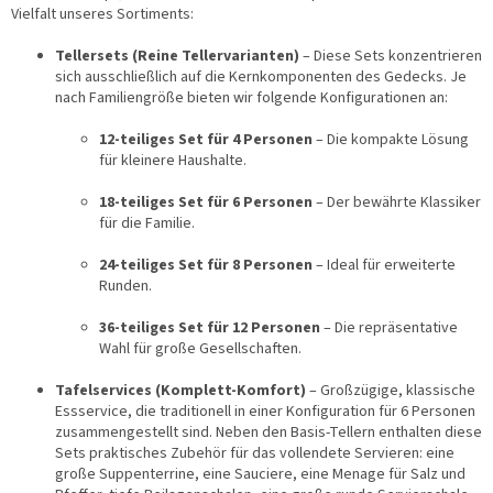
e
Vielfalt unseres Sortiments:
n
t
Tellersets (Reine Tellervarianten)
– Diese Sets konzentrieren
e
sich ausschließlich auf die Kernkomponenten des Gedecks. Je
d
nach Familiengröße bieten wir folgende Konfigurationen an:
e
r
12-teiliges Set für 4 Personen
– Die kompakte Lösung
L
für kleinere Haushalte.
i
s
18-teiliges Set für 6 Personen
– Der bewährte Klassiker
t
für die Familie.
e
24-teiliges Set für 8 Personen
– Ideal für erweiterte
Runden.
36-teiliges Set für 12 Personen
– Die repräsentative
Wahl für große Gesellschaften.
Tafelservices (Komplett-Komfort)
– Großzügige, klassische
Essservice, die traditionell in einer Konfiguration für 6 Personen
zusammengestellt sind. Neben den Basis-Tellern enthalten diese
Sets praktisches Zubehör für das vollendete Servieren: eine
große Suppenterrine, eine Sauciere, eine Menage für Salz und