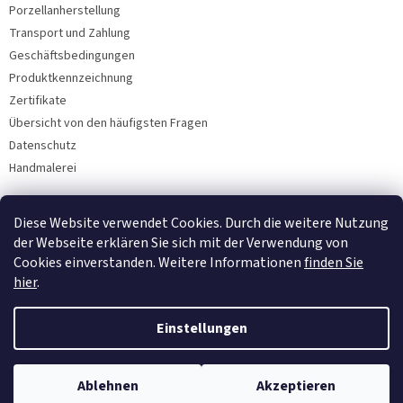
Porzellanherstellung
Transport und Zahlung
Geschäftsbedingungen
Produktkennzeichnung
Zertifikate
Übersicht von den häufigsten Fragen
Datenschutz
Handmalerei
Diese Website verwendet Cookies. Durch die weitere Nutzung
Facebook
der Webseite erklären Sie sich mit der Verwendung von
Cookies einverstanden. Weitere Informationen
finden Sie
hier
.
Einstellungen
Ablehnen
Akzeptieren
Copyright 2026
Bohemia Porzellan 1987
. Alle Rechte vorbehalten.