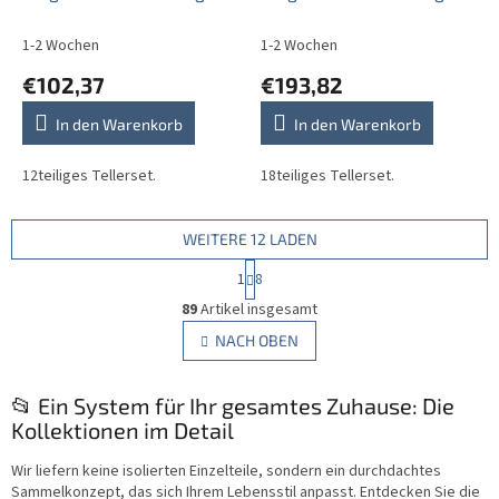
HBB
1-2 Wochen
1-2 Wochen
€102,37
€193,82
In den Warenkorb
In den Warenkorb
12teiliges Tellerset.
18teiliges Tellerset.
WEITERE 12 LADEN
P
1
8
a
S
g
89
Artikel insgesamt
t
i
e
NACH OBEN
n
u
i
e
e
r
📂 Ein System für Ihr gesamtes Zuhause: Die
r
u
e
Kollektionen im Detail
n
l
g
e
Wir liefern keine isolierten Einzelteile, sondern ein durchdachtes
m
Sammelkonzept, das sich Ihrem Lebensstil anpasst. Entdecken Sie die