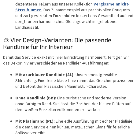
dezenteren Tellern aus unserer Kollektion
Vergissmeinnicht-
Streublumen
. Das Zusammenspiel aus prachtvollen Bouquets
und zart gestreuten Einzelblüten lockert das Gesamtbild auf und
sorgt für ein harmonisches Gleichgewicht im gehobenen
Landhausstil.
🎨 Vier Design-Varianten: Die passende
Randlinie für Ihr Interieur
Damit das Service exakt mit Ihrer Einrichtung harmoniert, fertigen wir
das Dekor in vier verschiedenen Randlinien-Ausführungen:
Mit azurblauer Randlinie (AL):
Unsere meistgewählte
Stilrichtung. Eine feine blaue Linie rahmt das Geschirr präzise ein
und betont den klassischen Manufaktur-Charakter.
Ohne Randlinie (BB):
Eine puristische und moderne Version
ohne farbigen Rand. Sie lässt die Zartheit der blauen Blüten auf
dem weißen Porzellan vollkommen frei wirken.
Mit Platinrand (PL):
Eine edle Ausführung mit echter Platinlinie,
die dem Service einen kühlen, metallischen Glanz für feierliche
Anlässe verleiht.