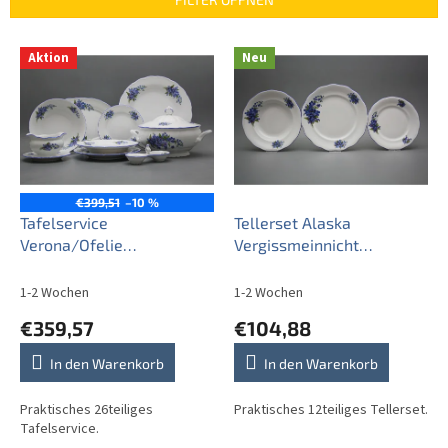
k
t
L
s
Aktion
Neu
i
o
s
r
t
t
e
i
d
e
e
r
r
€399,51
–10 %
u
P
Tafelservice
Tellerset Alaska
n
r
Verona/Ofelie
Vergissmeinnicht
g
o
Vergissmeinnicht
12teiliges CAL
d
26teiliges EAL
1-2 Wochen
1-2 Wochen
u
€359,57
€104,88
k
t
In den Warenkorb
In den Warenkorb
e
Praktisches 26teiliges
Praktisches 12teiliges Tellerset.
Tafelservice.