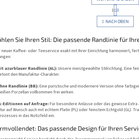
P
1
3
S
a
g
t
NACH OBEN
i
e
n
u
i
e
hlen Sie Ihren Stil: Die passende Randlinie für Ihr
e
r
r
e
u
r neuer Kaffee- oder Teeservice exakt mit Ihrer Einrichtung harmoniert, fe
l
n
ungen:
e
g
m
it azurblauer Randlinie (AL):
Unsere meistgewählte Stilrichtung. Eine fein
e
etont den Manufaktur-Charakter.
n
t
hne Randlinie (BB):
Eine puristische und modernere Version ohne farbigen 
e
eißen Porzellan vollkommen frei wirken.
d
e
s-Editionen auf Anfrage:
Für besondere Anlässe oder das gewisse Extra an
r
tur auf Wunsch auch mit echtem Platin (PL) oder feinstem Echtgold (GL). 
L
rozesses in das Notizfeld ein.
i
s
ormvollendet: Das passende Design für Ihren Serv
t
e