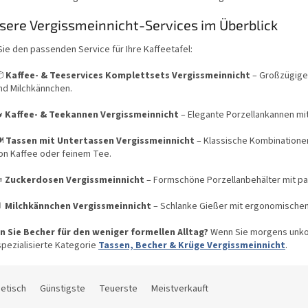
sere Vergissmeinnicht-Services im Überblick
ie den passenden Service für Ihre Kaffeetafel:

Kaffee- & Teeservices Komplettsets Vergissmeinnicht
– Großzügige 
nd Milchkännchen.

Kaffee- & Teekannen Vergissmeinnicht
– Elegante Porzellankannen mit
️
Tassen mit Untertassen Vergissmeinnicht
– Klassische Kombinatione
on Kaffee oder feinem Tee.

Zuckerdosen Vergissmeinnicht
– Formschöne Porzellanbehälter mit pa

Milchkännchen Vergissmeinnicht
– Schlanke Gießer mit ergonomischem 
n Sie Becher für den weniger formellen Alltag?
Wenn Sie morgens unko
pezialisierte Kategorie
Tassen, Becher & Krüge Vergissmeinnicht
.
etisch
Günstigste
Teuerste
Meistverkauft