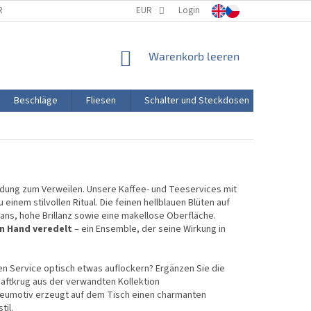
RTUNG
PORZELLANHERSTELLUNG
EUR
Login
TRANSPORT UND ZAHLUNG
WARENKORB
Warenkorb leeren
Beschläge
Fliesen
Schalter und Steckdosen
Aktion
nladung zum Verweilen. Unsere Kaffee- und Teeservices mit
inem stilvollen Ritual. Die feinen hellblauen Blüten auf
ans, hohe Brillanz sowie eine makellose Oberfläche.
on Hand veredelt
– ein Ensemble, der seine Wirkung in
en Service optisch etwas auflockern? Ergänzen Sie die
aftkrug aus der verwandten Kollektion
reumotiv erzeugt auf dem Tisch einen charmanten
til.