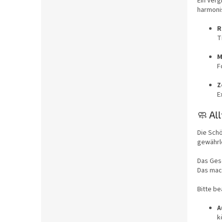
Ein Verg
harmoni
R
T
M
F
Z
E
🧼 Al
Die Schö
gewährl
Das Gesc
Das mach
Bitte be
A
k