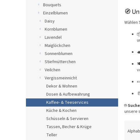
e
Bouquets
🧭 Un
Einzelblumen
Daisy
Wählen S
Kornblumen

Lavendel
u
Maiglöckchen

Sonnenblumen
Stiefmütterchen

Veilchen
v
Vergissmeinnicht

Dekor & Wohnen

Dosen & Aufbewahrung
Kaffee- & Teeservices
☕
Suche
Küche & Kochen
unsere s
Schüsseln & Servieren
P
Tassen, Becher & Krüge
r
Alphab
Teller
o