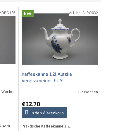
KDPO195
Art.-Nr.:
ALPO032
Neu
Kaffeekanne 1,2l Alaska
Vergissmeinnicht AL
2 Wochen
1-2 Wochen
€32,70
In den Warenkorb
2,4cm.
Praktische Kaffeekanne 1,2l.