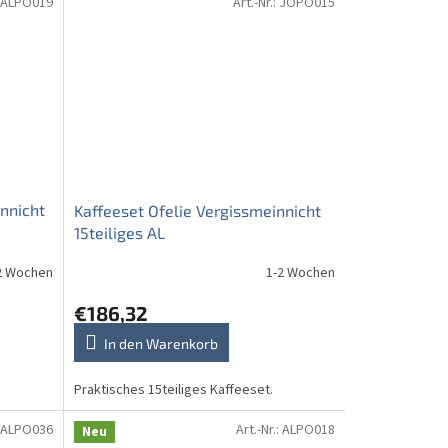
ALPO019
Art.-Nr.:
JOPO015
nnicht
Kaffeeset Ofelie Vergissmeinnicht
15teiliges AL
2 Wochen
1-2 Wochen
€186,32
In den Warenkorb
Praktisches 15teiliges Kaffeeset.
ALPO036
Art.-Nr.:
ALPO018
Neu