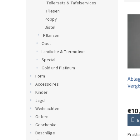
Tellersets & Tafelservices
d
L
u
Fliesen
i
k
Poppy
s
t
Distel
t
s
Pflanzen
e
o
Obst
d
r
e
Ländliche & Tiermotive
t
r
i
Special
P
e
Gold und Platinum
r
r
Form
Ablag
o
u
Accessoires
Vergi
d
n
Kinder
u
g
k
Jagd
t
Weihnachten
€10
e
Ostern
I
Geschenke
Beschläge
Prakti