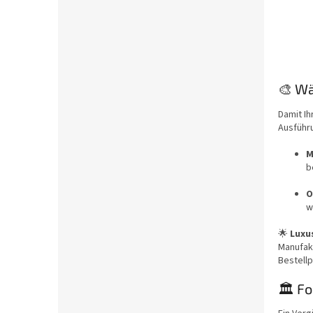
🎨 Wä
Damit Ih
Ausführ
M
b
O
w
🌟
Luxu
Manufak
Bestellp
🏛️ F