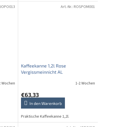
JOPO013
Art.-Nr.:
ROSPOM001
Kaffeekanne 1,2l Rose
Vergissmeinnicht AL
2 Wochen
1-2 Wochen
€63,33
In den Warenkorb
Praktische Kaffeekanne 1,2l.