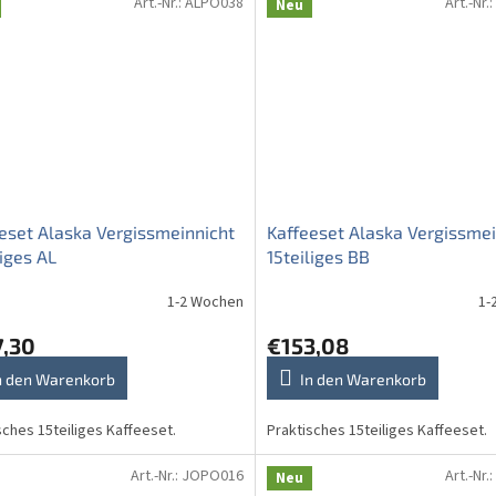
Art.-Nr.:
ALPO038
Art.-Nr.:
Neu
eset Alaska Vergissmeinnicht
Kaffeeset Alaska Vergissmei
liges AL
15teiliges BB
1-2 Wochen
1-
7,30
€153,08
n den Warenkorb
In den Warenkorb
sches 15teiliges Kaffeeset.
Praktisches 15teiliges Kaffeeset.
Art.-Nr.:
JOPO016
Art.-Nr.:
Neu