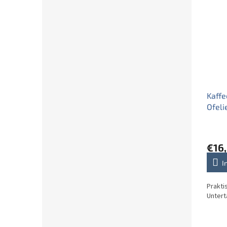
Kaffe
Ofeli
€16
I
Prakti
Untert