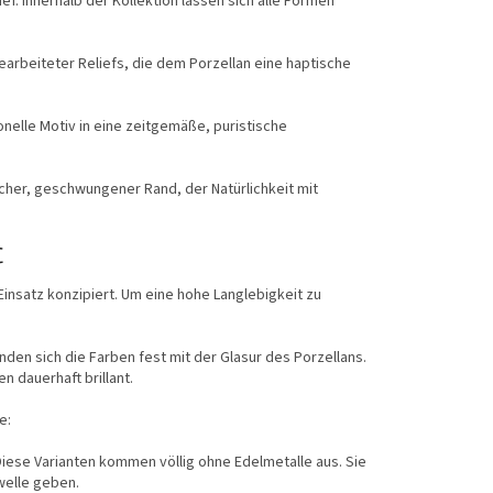
f. Innerhalb der Kollektion lassen sich alle Formen
arbeiteter Reliefs, die dem Porzellan eine haptische
ionelle Motiv in eine zeitgemäße, puristische
scher, geschwungener Rand, der Natürlichkeit mit
C
 Einsatz konzipiert. Um eine hohe Langlebigkeit zu
inden sich die Farben fest mit der Glasur des Porzellans.
 dauerhaft brillant.
e:
iese Varianten kommen völlig ohne Edelmetalle aus. Sie
welle geben.