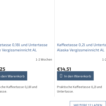
etasse 0,18l und Untertasse
Kaffeetasse 0,2l und Untert
e Vergissmeinnicht AL
Alaska Vergissmeinnicht AL
1-2 Wochen
1-
,25
€14,51
n den Warenkorb
In den Warenkorb
sche Kaffeetasse 0,18l und
Praktische Kaffeetasse 0,2l und
asse.
Untertasse.
WEITERE 12 LADEN