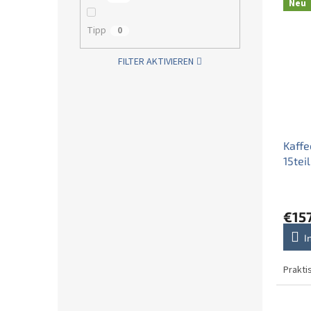
Neu
Tipp
0
FILTER AKTIVIEREN
Kaffe
15tei
€15
I
Prakti