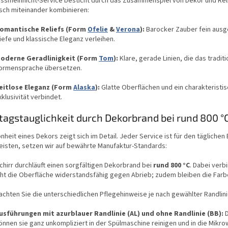
issmeinnicht-Service besticht durch das Zusammenspiel von Dekor und Relie
sch miteinander kombinieren:
omantische Reliefs (Form
Ofelie
&
Verona
):
Barocker Zauber fein ausge
iefe und klassische Eleganz verleihen.
oderne Geradlinigkeit (Form
Tom
):
Klare, gerade Linien, die das tradit
ormensprache übersetzen.
eitlose Eleganz (Form
Alaska
):
Glatte Oberflächen und ein charakteristi
xklusivität verbindet.
ltagstauglichkeit durch Dekorbrand bei rund 800 °
nheit eines Dekors zeigt sich im Detail. Jeder Service ist für den täglichen
eisten, setzen wir auf bewährte Manufaktur-Standards:
hirr durchläuft einen sorgfältigen Dekorbrand bei
rund 800 °C
. Dabei verb
t die Oberfläche widerstandsfähig gegen Abrieb; zudem bleiben die Farben
achten Sie die unterschiedlichen Pflegehinweise je nach gewählter Randlini
usführungen mit azurblauer Randlinie (AL) und ohne Randlinie (BB):
D
önnen sie ganz unkompliziert in der Spülmaschine reinigen und in die Mikro