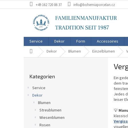
Zum
+49 162 720 86 37
info@bohemiaporcelan.cz
Inhalt
springen
Service
Dekor
Form
Accessoires
Startseite
Dekor
Blumen
Einzelblumen
S
Verg
e
Kategorien
i
Kategorien
überspringen
Ein gede
t
dem trad
e
Service
feinstem
n
Jedes d
Dekor
l
leiser E
Blumen
e
i
Streublumen
💡
Manu
klassis
s
Wiesenblumen
Vergiss
t
Rosen
visuelle