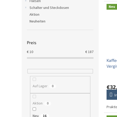
Fliesen
Neu
Schalter und Steckdosen
Aktion
Neuheiten
Preis
€
10
€
187
Kaffe
Vergi
Auf Lager
€32
0
I
Aktion
0
Prakti
Neu
16