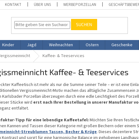
KONTAKT
ÜBER UNS
WERBEPORZELLAN
GESCHÄFTSBEWE
SUCHEN
Kinder
Jagd
Weihnachten
Ostern
Geschenke
Vergissmeinnicht
Kaffee- & Teeservices
issmeinnicht Kaffee- & Teeservices
ckter Kaffeetisch ist mehr als nur die Summe seiner Teile – er ist eine Ei
itionellen Vergissmeinnicht-Motiv machen das alltägliche Zusammensein zu e
 Karlsbader Porzellan überzeugen durch eine edle Leichtigkeit des Porzell
ieser Stücke wird
erst nach Ihrer Bestellung in unserer Manufaktur v
leganz entfaltet.
faktur-Tipp für eine lebendige Kaffeetafel:
Möchten Sie Ihren festlich
chen Kannen und Tassen dieser Kategorie mit großen Bechern oder einem S
meinnicht-Streublumen Tassen, Becher & Krüge
. Dieses dezentere St
n Kontrast und sorgt für eine harmonische Balance im gehobenen Landhauss