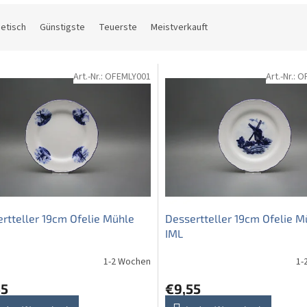
etisch
Günstigste
Teuerste
Meistverkauft
Art.-Nr.:
OFEMLY001
Art.-Nr.:
O
rtteller 19cm Ofelie Mühle
Dessertteller 19cm Ofelie M
IML
1-2 Wochen
1-
55
€9,55