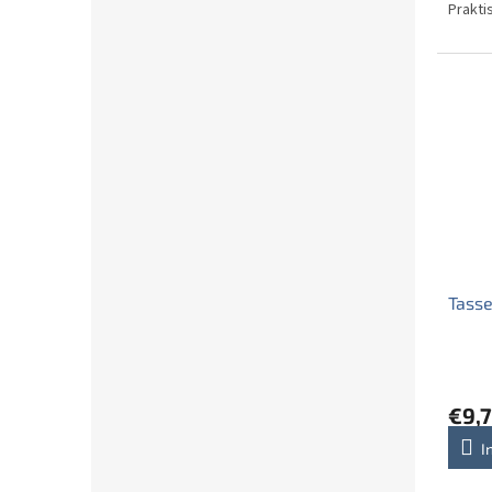
Prakti
Tass
€9,7
I