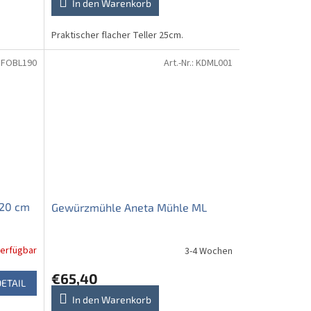
In den Warenkorb
Praktischer flacher Teller 25cm.
FOBL190
Art.-Nr.:
KDML001
x20 cm
Gewürzmühle Aneta Mühle ML
verfügbar
3-4 Wochen
€65,40
DETAIL
In den Warenkorb