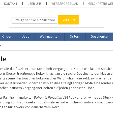
KONTAKT
ÜBER UNS
WERBEPORZELLAN
GESCHÄFTSBEWE
SUCHEN
Kinder
Jagd
Weihnachten
Ostern
Geschenke
e
le
n Sie die faszinierende Schönheit vergangener Zeiten und lassen Sie sich
rn. Dieser traditionelle Dekor knüpft an die reiche Geschichte der klassisc
ftsszenen historischer holländischer Windmühlen, die exklusiv in einer tie
eißen Karlsbader Scherben wirken diese feingliedrigen Motive besonders
ischen Zaubers vergangener Zeiten auf jeden gedeckten Tisch.
rer Familienmanufaktur
Bohemia Porzellan 1987
dekorieren wir jedes Stück e
indung von traditioneller Kobaltmalerei und ehrlichem Handwerk macht jed
rtigen Kunstwerk von dauerhaftem Wert.