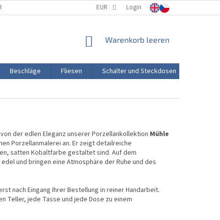
RTUNG
PORZELLANHERSTELLUNG
EUR
Login
TRANSPORT UND ZAHLUNG
WARENKORB
Warenkorb leeren
Beschläge
Fliesen
Schalter und Steckdosen
Aktion
 von der edlen Eleganz unserer Porzellankollektion
Mühle
hen Porzellanmalerei an. Er zeigt detailreiche
fen, satten Kobaltfarbe gestaltet sind. Auf dem
 edel und bringen eine Atmosphäre der Ruhe und des
rst nach Eingang Ihrer Bestellung in reiner Handarbeit.
en Teller, jede Tasse und jede Dose zu einem