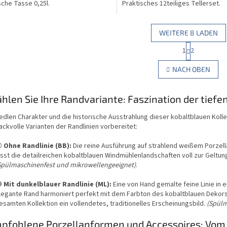
sche Tasse 0,25l.
Praktisches 12teiliges Tellerset.
WEITERE 8 LADEN
P
1
2
S
a
g
t
NACH OBEN
i
e
n
u
i
e
hlen Sie Ihre Randvariante: Faszination der tiefe
e
r
r
e
u
dlen Charakter und die historische Ausstrahlung dieser kobaltblauen Kollek
l
n
kvolle Varianten der Randlinien vorbereitet:
e
g
m
⚪
Ohne Randlinie (BB):
Die reine Ausführung auf strahlend weißem Porzella
e
ässt die detailreichen kobaltblauen Windmühlenlandschaften voll zur Geltun
n
Spülmaschinenfest und mikrowellengeeignet)
.
t
e

Mit dunkelblauer Randlinie (ML):
Eine von Hand gemalte feine Linie in 
d
legante Rand harmoniert perfekt mit dem Farbton des kobaltblauen Dekors, 
e
esamten Kollektion ein vollendetes, traditionelles Erscheinungsbild.
(Spülm
r
L
pfohlene Porzellanformen und Accessoires: Vom T