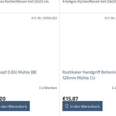
iges Küchenfliesen-Set 15x15 cm.
4-teiliges Küchenfliesen-Set 20x20
Art.-Nr.:
KDML002
Art.-Nr.
opf 0,65l Mühle BB
Rustikaler Handgriff Bohemi
128mm Mühle CU
1-2 Wochen
1-
,20
€15,87
n den Warenkorb
In den Warenkorb