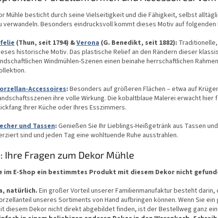
i
s
r Mühle besticht durch seine Vielseitigkeit und die Fähigkeit, selbst all
t
u verwandeln. Besonders eindrucksvoll kommt dieses Motiv auf folgenden
e
felie
(Thun, seit 1794) &
Verona
(G. Benedikt, seit 1882):
Traditionelle,
ieses historische Motiv. Das plastische Relief an den Rändern dieser klass
andschaftlichen Windmühlen-Szenen einen beinahe herrschaftlichen Rahmen
ollektion.
orzellan-Accessoires
:
Besonders auf größeren Flächen – etwa auf Krügen 
andschaftsszenen ihre volle Wirkung. Die kobaltblaue Malerei erwacht hier 
lickfang Ihrer Küche oder Ihres Esszimmers.
echer und Tassen
:
Genießen Sie Ihr Lieblings-Heißgetränk aus Tassen und
erziert sind und jeden Tag eine wohltuende Ruhe ausstrahlen.
: Ihre Fragen zum Dekor Mühle
e im E-Shop ein bestimmtes Produkt mit diesem Dekor nicht gefunde
a, natürlich.
Ein großer Vorteil unserer Familienmanufaktur besteht darin,
orzellanteil unseres Sortiments von Hand aufbringen können. Wenn Sie ein
it diesem Dekor nicht direkt abgebildet finden, ist der Bestellweg ganz ei