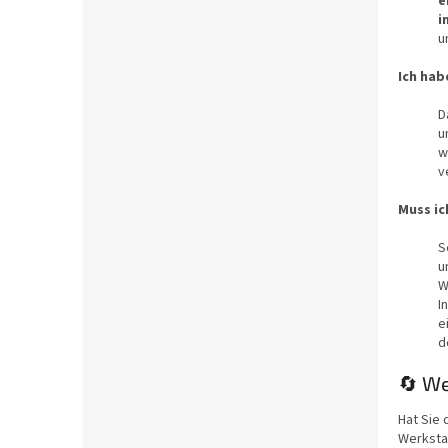
e
i
u
Ich hab
D
u
w
v
Muss ic
S
u
W
I
e
d
🔄 We
Hat Sie 
Werksta