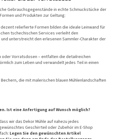
tägliche Gebrauchsgegenstände in echte Schmuckstücke der
 Formen und Produkten zur Geltung:
 dezent reliefierte Formen bilden die ideale Leinwand für
ischen tschechischen Services verleiht den
 und unterstreicht den erlesenen Sammler-Charakter der
oder Vorratsdosen – entfalten die detailreichen
förmlich zum Leben und verwandelt jedes Teil in einen
 Bechern, die mit malerischen blauen Mühlenlandschaften
n. Ist eine Anfertigung auf Wunsch möglich?
 dass wir das Dekor Mühle auf nahezu jedes
 gewünschtes Geschirrteil oder Zubehör im E-Shop
nfach:
Legen Sie den gewünschten Artikel