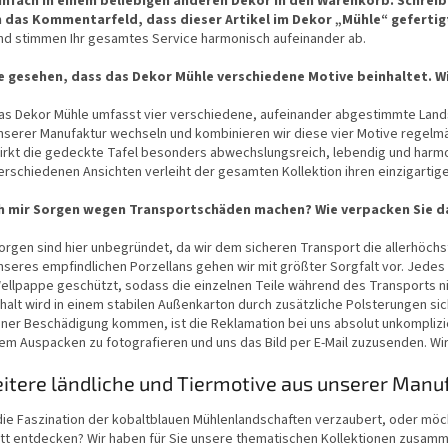
infach in einem beliebigen anderen Dekor in den Warenkorb. Schrei
n das Kommentarfeld, dass dieser Artikel im Dekor „Mühle“ gefertig
nd stimmen Ihr gesamtes Service harmonisch aufeinander ab.
e gesehen, dass das Dekor Mühle verschiedene Motive beinhaltet. W
as Dekor Mühle umfasst vier verschiedene, aufeinander abgestimmte Land
nserer Manufaktur wechseln und kombinieren wir diese vier Motive regelmä
irkt die gedeckte Tafel besonders abwechslungsreich, lebendig und harm
erschiedenen Ansichten verleiht der gesamten Kollektion ihren einzigarti
h mir Sorgen wegen Transportschäden machen? Wie verpacken Sie da
orgen sind hier unbegründet, da wir dem sicheren Transport die allerhöc
nseres empfindlichen Porzellans gehen wir mit größter Sorgfalt vor. Jedes 
ellpappe geschützt, sodass die einzelnen Teile während des Transports n
nhalt wird in einem stabilen Außenkarton durch zusätzliche Polsterungen sicher
iner Beschädigung kommen, ist die Reklamation bei uns absolut unkompliziert
em Auspacken zu fotografieren und uns das Bild per E-Mail zuzusenden. Wir
itere ländliche und Tiermotive aus unserer Manu
die Faszination der kobaltblauen Mühlenlandschaften verzaubert, oder möch
tt entdecken? Wir haben für Sie unsere thematischen Kollektionen zusamm