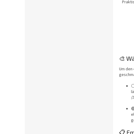
Prakti
🎨 Wä
Um den e
geschmac
l
(

e
g
📋 Em