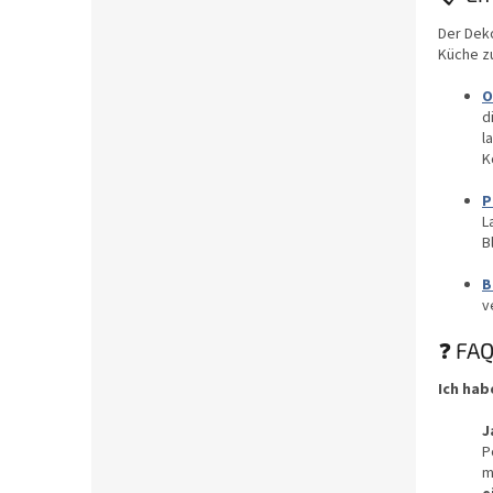
Der Deko
Küche z
O
d
l
K
P
L
B
B
v
❓ FAQ
Ich hab
J
P
m