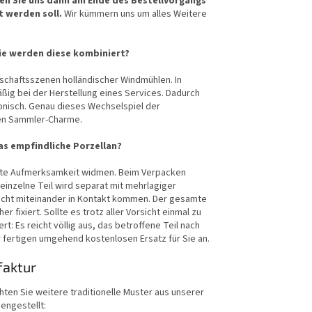
ben Sie uns dann am Ende des Bestellvorgangs
t werden soll.
Wir kümmern uns um alles Weitere
ie werden diese kombiniert?
schaftsszenen holländischer Windmühlen. In
ßig bei der Herstellung eines Services. Dadurch
onisch. Genau dieses Wechselspiel der
gen Sammler-Charme.
s empfindliche Porzellan?
hste Aufmerksamkeit widmen. Beim Verpacken
einzelne Teil wird separat mit mehrlagiger
icht miteinander in Kontakt kommen. Der gesamte
 fixiert. Sollte es trotz aller Vorsicht einmal zu
: Es reicht völlig aus, das betroffene Teil nach
 fertigen umgehend kostenlosen Ersatz für Sie an.
faktur
ten Sie weitere traditionelle Muster aus unserer
engestellt: