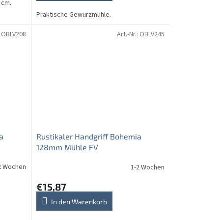
 cm.
Praktische Gewürzmühle.
:
OBLV208
Art.-Nr.:
OBLV245
a
Rustikaler Handgriff Bohemia
128mm Mühle FV
2 Wochen
1-2 Wochen
€15,87
In den Warenkorb