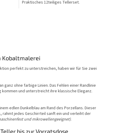
Praktisches 12teiliges Tellerset.
n Kobaltmalerei
tion perfekt zu unterstreichen, haben wir für Sie zwei
n ganz ohne farbige Linien. Das Fehlen einer Randlinie
g kommen und unterstreicht ihre klassische Eleganz.
einem edlen Dunkelblau am Rand des Porzellans. Dieser
rahmt jedes Geschirrteil sanft ein und verleiht der
aschinenfest und mikrowellengeeignet)
.
eller bis zur Vorratsdose