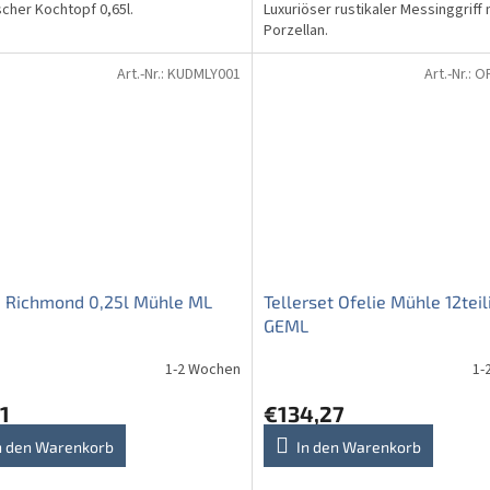
scher Kochtopf 0,65l.
Luxuriöser rustikaler Messinggriff 
Porzellan.
Art.-Nr.:
KUDMLY001
Art.-Nr.:
O
e Richmond 0,25l Mühle ML
Tellerset Ofelie Mühle 12teil
GEML
1-2 Wochen
1-
1
€134,27
n den Warenkorb
In den Warenkorb