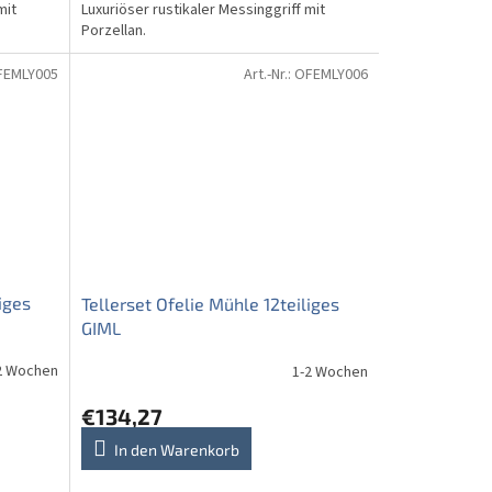
mit
Luxuriöser rustikaler Messinggriff mit
Porzellan.
FEMLY005
Art.-Nr.:
OFEMLY006
iges
Tellerset Ofelie Mühle 12teiliges
GIML
2 Wochen
1-2 Wochen
€134,27
In den Warenkorb