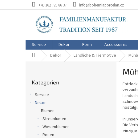
Zum
+49 162 720 86 37
info@bohemiaporcelan.cz
Inhalt
springen
Service
Dekor
Form
Accessoires
Startseite
Dekor
Ländliche & Tiermotive
Mühl
S
Müh
e
Kategorien
i
Kategorien
überspringen
Entdecke
t
verzaube
e
Service
Landscha
n
schneew
Dekor
l
nostalg
Blumen
e
i
Streublumen
In unse
Die Verb
s
Wiesenblumen
einziga
t
Rosen