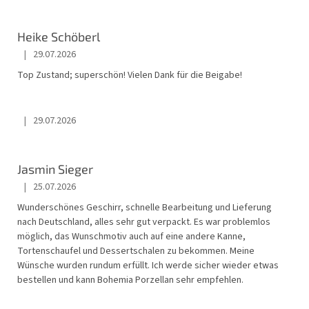
i
s
t
Heike Schöberl
e
|
29.07.2026
Die Shop-Bewertung beträgt 5 von 5 Sternen.
d
Top Zustand; superschön! Vielen Dank für die Beigabe!
e
r
B
|
29.07.2026
e
Die Shop-Bewertung beträgt 5 von 5 Sternen.
w
e
r
Jasmin Sieger
t
|
25.07.2026
Die Shop-Bewertung beträgt 5 von 5 Sternen.
u
Wunderschönes Geschirr, schnelle Bearbeitung und Lieferung
n
nach Deutschland, alles sehr gut verpackt. Es war problemlos
g
möglich, das Wunschmotiv auch auf eine andere Kanne,
e
Tortenschaufel und Dessertschalen zu bekommen. Meine
n
Wünsche wurden rundum erfüllt. Ich werde sicher wieder etwas
bestellen und kann Bohemia Porzellan sehr empfehlen.