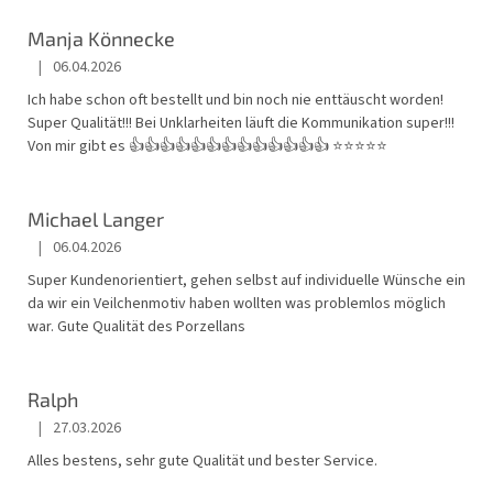
Manja Könnecke
|
06.04.2026
Die Shop-Bewertung beträgt 5 von 5 Sternen.
Ich habe schon oft bestellt und bin noch nie enttäuscht worden!
Super Qualität!!! Bei Unklarheiten läuft die Kommunikation super!!!
Von mir gibt es 👍👍👍👍👍👍👍👍👍👍👍👍👍 ⭐️⭐️⭐️⭐️⭐️
Michael Langer
|
06.04.2026
Die Shop-Bewertung beträgt 5 von 5 Sternen.
Super Kundenorientiert, gehen selbst auf individuelle Wünsche ein
da wir ein Veilchenmotiv haben wollten was problemlos möglich
war. Gute Qualität des Porzellans
Ralph
|
27.03.2026
Die Shop-Bewertung beträgt 4 von 5 Sternen.
Alles bestens, sehr gute Qualität und bester Service.