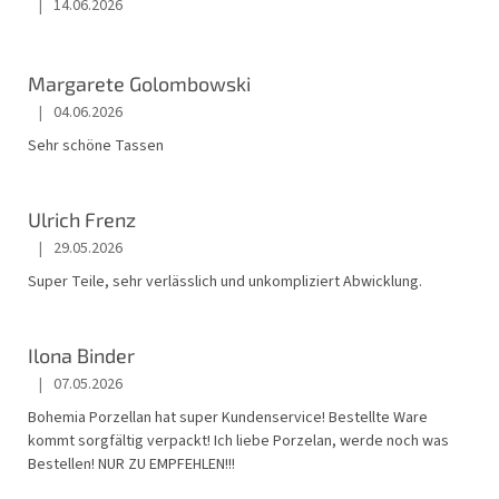
|
14.06.2026
Die Shop-Bewertung beträgt 5 von 5 Sternen.
Margarete Golombowski
|
04.06.2026
Die Shop-Bewertung beträgt 5 von 5 Sternen.
Sehr schöne Tassen
Ulrich Frenz
|
29.05.2026
Die Shop-Bewertung beträgt 5 von 5 Sternen.
Super Teile, sehr verlässlich und unkompliziert Abwicklung.
Ilona Binder
|
07.05.2026
Die Shop-Bewertung beträgt 5 von 5 Sternen.
Bohemia Porzellan hat super Kundenservice! Bestellte Ware
kommt sorgfältig verpackt! Ich liebe Porzelan, werde noch was
Bestellen! NUR ZU EMPFEHLEN!!!