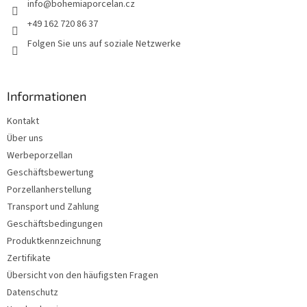
info
@
bohemiaporcelan.cz
i
e
m
l
+49 162 720 86 37
e
e
Folgen Sie uns auf soziale Netzwerke
n
t
e
d
Informationen
e
r
Kontakt
L
i
Über uns
s
Werbeporzellan
t
Geschäftsbewertung
e
Porzellanherstellung
Transport und Zahlung
Geschäftsbedingungen
Produktkennzeichnung
Zertifikate
Übersicht von den häufigsten Fragen
Datenschutz