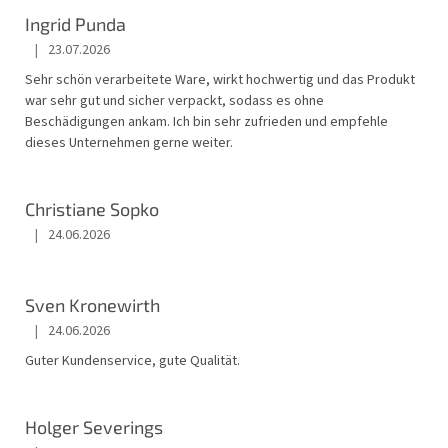
Ingrid Punda
|
23.07.2026
Die Shop-Bewertung beträgt 5 von 5 Sternen.
Sehr schön verarbeitete Ware, wirkt hochwertig und das Produkt
war sehr gut und sicher verpackt, sodass es ohne
Beschädigungen ankam. Ich bin sehr zufrieden und empfehle
dieses Unternehmen gerne weiter.
Christiane Sopko
|
24.06.2026
Die Shop-Bewertung beträgt 5 von 5 Sternen.
Sven Kronewirth
|
24.06.2026
Die Shop-Bewertung beträgt 5 von 5 Sternen.
Guter Kundenservice, gute Qualität.
Holger Severings