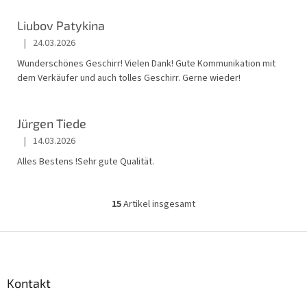
Liubov Patykina
|
24.03.2026
Die Shop-Bewertung beträgt 5 von 5 Sternen.
Wunderschönes Geschirr! Vielen Dank! Gute Kommunikation mit
dem Verkäufer und auch tolles Geschirr. Gerne wieder!
Jürgen Tiede
|
14.03.2026
Die Shop-Bewertung beträgt 5 von 5 Sternen.
Alles Bestens !Sehr gute Qualität.
15
Artikel insgesamt
S
t
e
F
u
u
e
ß
r
z
Kontakt
e
e
l