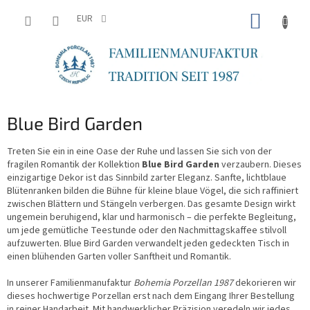
Zum
WARE
Inhalt
EUR
springen
Blue Bird Garden
Treten Sie ein in eine Oase der Ruhe und lassen Sie sich von der
fragilen Romantik der Kollektion
Blue Bird Garden
verzaubern. Dieses
einzigartige Dekor ist das Sinnbild zarter Eleganz. Sanfte, lichtblaue
Blütenranken bilden die Bühne für kleine blaue Vögel, die sich raffiniert
zwischen Blättern und Stängeln verbergen. Das gesamte Design wirkt
ungemein beruhigend, klar und harmonisch – die perfekte Begleitung,
um jede gemütliche Teestunde oder den Nachmittagskaffee stilvoll
aufzuwerten. Blue Bird Garden verwandelt jeden gedeckten Tisch in
einen blühenden Garten voller Sanftheit und Romantik.
In unserer Familienmanufaktur
Bohemia Porzellan 1987
dekorieren wir
dieses hochwertige Porzellan erst nach dem Eingang Ihrer Bestellung
in reiner Handarbeit. Mit handwerklicher Präzision veredeln wir jedes