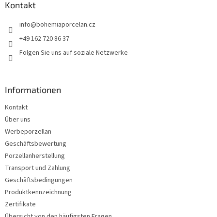
z
Kontakt
e
info
@
bohemiaporcelan.cz
i
l
+49 162 720 86 37
e
Folgen Sie uns auf soziale Netzwerke
Informationen
Kontakt
Über uns
Werbeporzellan
Geschäftsbewertung
Porzellanherstellung
Transport und Zahlung
Geschäftsbedingungen
Produktkennzeichnung
Zertifikate
Übersicht von den häufigsten Fragen