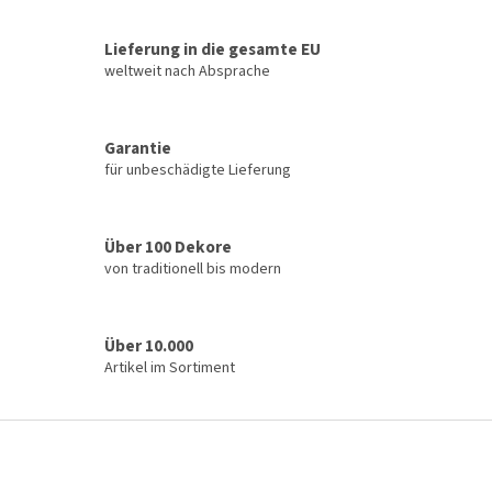
Lieferung in die gesamte EU
weltweit nach Absprache
Garantie
für unbeschädigte Lieferung
Über 100 Dekore
von traditionell bis modern
Über 10.000
Artikel im Sortiment
F
u
ß