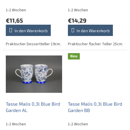
o
d
1-2 Wochen
1-2 Wochen
u
€11,65
€14,29
k
t
In den Warenkorb
In den Warenkorb
e
Praktischer Dessertteller 19cm.
Praktischer flacher Teller 25cm.
Neu
Tasse Malis 0,3l Blue Bird
Tasse Malis 0,3l Blue Bird
Garden AL
Garden BB
1-2 Wochen
1-2 Wochen