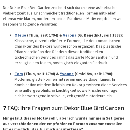
Der Dekor Blue Bird Garden zeichnet sich durch seine ästhetische
Vielseitigkeit aus. Er schmeichelt traditionellen Formen mit Relief
ebenso wie klaren, modernen Linien. Für dieses Motiv empfehlen wir
besonders folgende Varianten:
Ofelie
(Thun, seit 1794) &
Verona
(G. Benedikt, seit 1882):
Klassische, dezent reliefierte Formen, die den romantischen
Charakter des Dekors wunderschön ergänzen. Das plastische
Pflanzenrelief an den Rändern dieser traditionellen
tschechischen Services rahmt das zarte Motiv sanft ein und
erzeugt einen feinen, nostalgisch-eleganten Eindruck.
Tom
(Thun, seit 1794) &
Yvonne
(Ćmielów, seit 1790):
Moderne, glatte Formen mit reinen und zeitlosen Linien. In
Kombination mit dem lichtblauen Dekor gewinnen diese Services
eine außergewöhnliche Leichtigkeit sowie Frische und fügen
sich hervorragend in stilvolle, zeitgemäße Interieurs ein.
❓ FAQ: Ihre Fragen zum Dekor Blue Bird Garden
Mir gefällt dieses Motiv sehr, aber ich würde mir mein Set gerne
aus verschiedenen der empfohlenen Formen zusammenstellen.
Ist es möglich, das für mich anzufertigen?