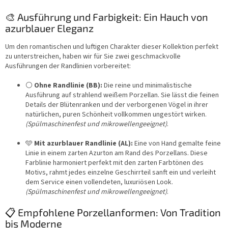
t
e
🎨 Ausführung und Farbigkeit: Ein Hauch von
u
azurblauer Eleganz
e
r
Um den romantischen und luftigen Charakter dieser Kollektion perfekt
e
zu unterstreichen, haben wir für Sie zwei geschmackvolle
l
Ausführungen der Randlinien vorbereitet:
e
m
⚪
Ohne Randlinie (BB):
Die reine und minimalistische
e
Ausführung auf strahlend weißem Porzellan. Sie lässt die feinen
n
Details der Blütenranken und der verborgenen Vögel in ihrer
t
natürlichen, puren Schönheit vollkommen ungestört wirken.
e
(Spülmaschinenfest und mikrowellengeeignet)
.
d
e
🩵
Mit azurblauer Randlinie (AL):
Eine von Hand gemalte feine
r
Linie in einem zarten Azurton am Rand des Porzellans. Diese
L
Farblinie harmoniert perfekt mit den zarten Farbtönen des
i
Motivs, rahmt jedes einzelne Geschirrteil sanft ein und verleiht
s
dem Service einen vollendeten, luxuriösen Look.
t
(Spülmaschinenfest und mikrowellengeeignet)
.
e
📋 Empfohlene Porzellanformen: Von Tradition
bis Moderne