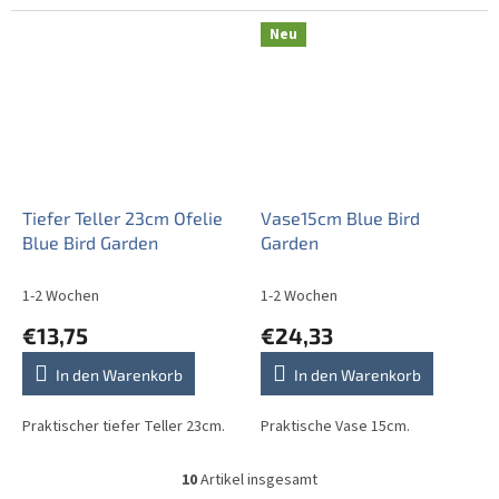
Neu
Tiefer Teller 23cm Ofelie
Vase15cm Blue Bird
Blue Bird Garden
Garden
1-2 Wochen
1-2 Wochen
€13,75
€24,33
In den Warenkorb
In den Warenkorb
Praktischer tiefer Teller 23cm.
Praktische Vase 15cm.
10
Artikel insgesamt
S