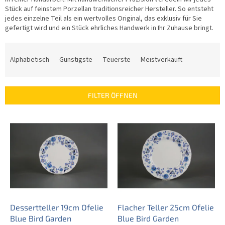
Stück auf feinstem Porzellan traditionsreicher Hersteller. So entsteht
jedes einzelne Teil als ein wertvolles Original, das exklusiv für Sie
gefertigt wird und ein Stück ehrliches Handwerk in Ihr Zuhause bringt.
P
r
Alphabetisch
Günstigste
Teuerste
Meistverkauft
o
d
u
FILTER ÖFFNEN
k
t
L
s
i
o
s
r
t
t
e
i
d
e
e
r
r
u
P
Dessertteller 19cm Ofelie
Flacher Teller 25cm Ofelie
n
r
Blue Bird Garden
Blue Bird Garden
g