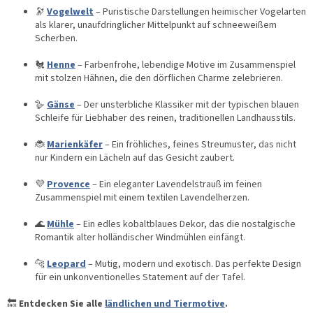
🔭
Vogelwelt
– Puristische Darstellungen heimischer Vogelarten
als klarer, unaufdringlicher Mittelpunkt auf schneeweißem
Scherben.
🐔
Henne
– Farbenfrohe, lebendige Motive im Zusammenspiel
mit stolzen Hähnen, die den dörflichen Charme zelebrieren.
🪿
Gänse
– Der unsterbliche Klassiker mit der typischen blauen
Schleife für Liebhaber des reinen, traditionellen Landhausstils.
🐞
Marienkäfer
– Ein fröhliches, feines Streumuster, das nicht
nur Kindern ein Lächeln auf das Gesicht zaubert.
💜
Provence
– Ein eleganter Lavendelstrauß im feinen
Zusammenspiel mit einem textilen Lavendelherzen.
🌊
Mühle
– Ein edles kobaltblaues Dekor, das die nostalgische
Romantik alter holländischer Windmühlen einfängt.
🐆
Leopard
– Mutig, modern und exotisch. Das perfekte Design
für ein unkonventionelles Statement auf der Tafel.
🔙
Entdecken Sie alle
ländlichen und Tiermotive
.