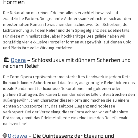
e
Formen
n
l
g
e
Die Dekoration mit reinen Edelmetallen verzichtet bewusst auf
m
zusätzliche Farben. Die gesamte Aufmerksamkeit richtet sich auf den
e
meisterhaften Kontrast zwischen dem schneeweißen Scherben, der
n
Lichtbrechung auf dem Relief und dem Spiegelglanz des Edelmetalls.
t
Für diese minimalistische, aber hochkarätige Designlinie haben wir
e
sorgfältig vier exklusive Porzellanformen ausgewählt, auf denen Gold
d
und Platin ihre volle Wirkung entfalten:
e
r
🏛️
Opera
– Schlossluxus mit dünnem Scherben und
L
reichem Relief
i
s
Die Form Opera repräsentiert meisterhaftes Handwerk in jedem Detail.
t
Ihr hauchdünner Scherben und das feine, ausgeprägte Relief bilden das
e
ideale Fundament für luxuriöse Dekorationen mit goldenen oder
platinen Staffagen. Die klaren Linien der Edelmetalle unterstreichen den
außergewöhnlichen Charakter dieser Form und machen sie zu einem
echten Schlossporzellan, das zeitlose Eleganz und Noblesse
verkörpert. Bei der Veredelung dieser Form achten wir auf absolute
Präzision, damit das Edelmetall jede einzelne Linie des Reliefs exakt
nachzeichnet.
🌐
Oktawa
– Die Quintessenz der Eleganz und