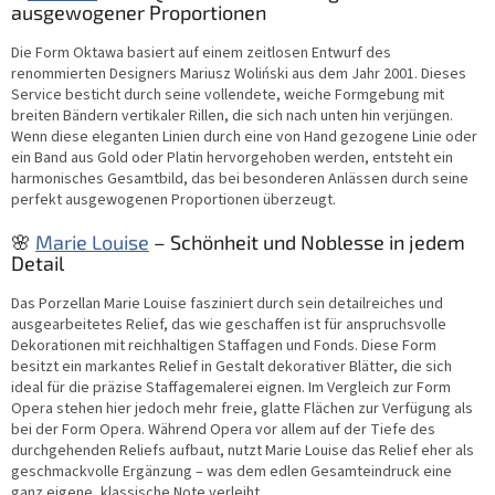
ausgewogener Proportionen
Die Form Oktawa basiert auf einem zeitlosen Entwurf des
renommierten Designers Mariusz Woliński aus dem Jahr 2001. Dieses
Service besticht durch seine vollendete, weiche Formgebung mit
breiten Bändern vertikaler Rillen, die sich nach unten hin verjüngen.
Wenn diese eleganten Linien durch eine von Hand gezogene Linie oder
ein Band aus Gold oder Platin hervorgehoben werden, entsteht ein
harmonisches Gesamtbild, das bei besonderen Anlässen durch seine
perfekt ausgewogenen Proportionen überzeugt.
🌸
Marie Louise
– Schönheit und Noblesse in jedem
Detail
Das Porzellan Marie Louise fasziniert durch sein detailreiches und
ausgearbeitetes Relief, das wie geschaffen ist für anspruchsvolle
Dekorationen mit reichhaltigen Staffagen und Fonds. Diese Form
besitzt ein markantes Relief in Gestalt dekorativer Blätter, die sich
ideal für die präzise Staffagemalerei eignen. Im Vergleich zur Form
Opera stehen hier jedoch mehr freie, glatte Flächen zur Verfügung als
bei der Form Opera. Während Opera vor allem auf der Tiefe des
durchgehenden Reliefs aufbaut, nutzt Marie Louise das Relief eher als
geschmackvolle Ergänzung – was dem edlen Gesamteindruck eine
ganz eigene, klassische Note verleiht.