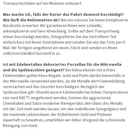
Transportschäden auf ein Minimum reduziert.
Was mache ich, falls der Kurier das Paket dennoch beschädigt?
Wie läuft die Reklamation ab?
Bei uns müssen Sie keine komplizierte
Bürokratie erwarten. Wir garantieren Ihnen eine schnelle,
unkomplizierte und faire Abwicklung. Sollte auf dem Transportweg
etwas beschädigt werden, fotografieren Sie das betroffene Teil
einfach kurz mit Ihrem Smartphone und senden Sie uns das Foto per E-
Mail. Wir fertigen umgehend ein neues Stück und senden es Ihnen
selbstverständlich kostenfrei zu.
Ist mit Edelmetallen dekoriertes Porzellan für die Mikrowelle
und die Spülmaschine geeignet?
Bei Dekorationen mit echten
Edelmetallen gelten klare Regeln. Gold und Platin dürfen keinesfalls in
der Mikrowelle verwendet werden, da die Metalle dort Funkenbildung
verursachen und das Geschirr beschädigen. Bezüglich der
Spülmaschine gilt: Obwohl unsere Edelmetalle bei hohen Temperaturen
von rund 800 °C eingebrannt werden, können die aggressiven
Chemikalien und Salze moderner Reinigertabs den Glanz des Metalls
mit der Zeit matt werden lassen. Um den makellosen Spiegelglanz und
die maximale Lebensdauer der Kollektionen Gold und Platinum
dauerhaft zu bewahren, empfehlen wir daher dringend die schonende
Reinigung von Hand.