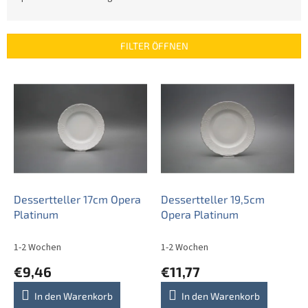
o
d
u
FILTER ÖFFNEN
k
t
L
s
i
o
s
r
t
t
e
i
d
e
e
r
r
u
P
Dessertteller 17cm Opera
Dessertteller 19,5cm
n
r
Platinum
Opera Platinum
g
o
d
1-2 Wochen
1-2 Wochen
u
€9,46
€11,77
k
t
In den Warenkorb
In den Warenkorb
e