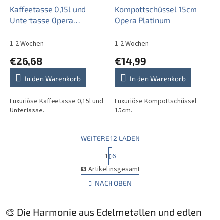
Kaffeetasse 0,15l und
Kompottschüssel 15cm
Untertasse Opera
Opera Platinum
Platinum
1-2 Wochen
1-2 Wochen
€26,68
€14,99
In den Warenkorb
In den Warenkorb
Luxuriöse Kaffeetasse 0,15l und
Luxuriöse Kompottschüssel
Untertasse.
15cm.
WEITERE 12 LADEN
P
1
6
a
S
g
63
Artikel insgesamt
t
i
e
NACH OBEN
n
u
i
e
e
r
🎨 Die Harmonie aus Edelmetallen und edlen
r
u