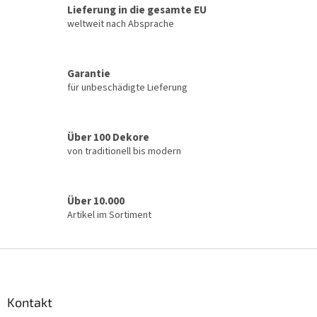
Lieferung in die gesamte EU
weltweit nach Absprache
Garantie
für unbeschädigte Lieferung
Über 100 Dekore
von traditionell bis modern
Über 10.000
Artikel im Sortiment
F
u
ß
z
Kontakt