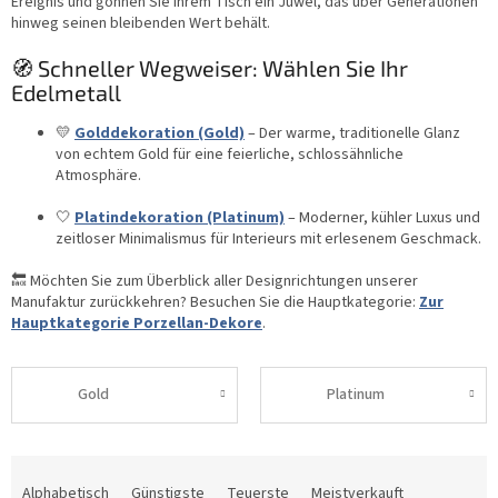
Ereignis und gönnen Sie Ihrem Tisch ein Juwel, das über Generationen
hinweg seinen bleibenden Wert behält.
🧭 Schneller Wegweiser: Wählen Sie Ihr
Edelmetall
💛
Golddekoration (Gold)
– Der warme, traditionelle Glanz
von echtem Gold für eine feierliche, schlossähnliche
Atmosphäre.
🤍
Platindekoration (Platinum)
– Moderner, kühler Luxus und
zeitloser Minimalismus für Interieurs mit erlesenem Geschmack.
🔙 Möchten Sie zum Überblick aller Designrichtungen unserer
Manufaktur zurückkehren? Besuchen Sie die Hauptkategorie:
Zur
Hauptkategorie Porzellan-Dekore
.
Gold
Platinum
P
r
Alphabetisch
Günstigste
Teuerste
Meistverkauft