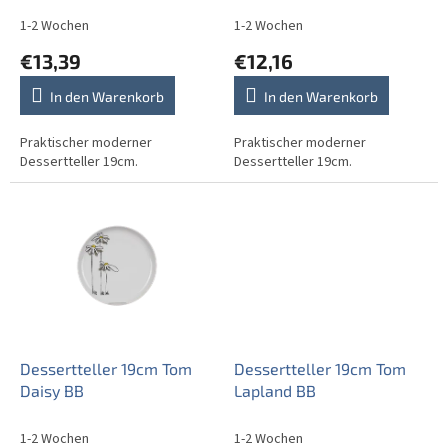
o
d
1-2 Wochen
1-2 Wochen
u
€13,39
€12,16
k
t
In den Warenkorb
In den Warenkorb
e
Praktischer moderner
Praktischer moderner
Dessertteller 19cm.
Dessertteller 19cm.
Dessertteller 19cm Tom
Dessertteller 19cm Tom
Daisy BB
Lapland BB
1-2 Wochen
1-2 Wochen