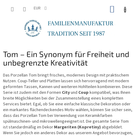
Zum
WARE
Inhalt
EUR
springen
Tom – Ein Synonym für Freiheit und
unbegrenzte Kreativität
Das Porzellan Tom bringt frisches, modernes Design mit praktischem
Nutzen. Coup-Teller und Platten lassen sich hervorragend mit modern
geformten Tassen, Kannen und weiteren Hohlteilen kombinieren. Diese
Serie ist zudem mit den Formen
City
und
Coup
kompatibel, was Ihnen
breite Möglichkeiten bei der Zusammenstellung eines kompletten
Services bietet. Egal, ob Sie eine einfache klassische Dekoration oder
ein markantes flächendeckendes Motiv wählen, können Sie sicher sein,
dass das Porzellan Tom bei Verwendung von Keramikfarben
spülmaschinen- und mikrowellengeeignet ist. Die gesamte Serie Tom
ist standardmäßig im Dekor
Margeriten (Kopretiny)
abgebildet.
Wenn Sie jedoch ein anderes Dekor aus unserem Angebot bevorzugen,