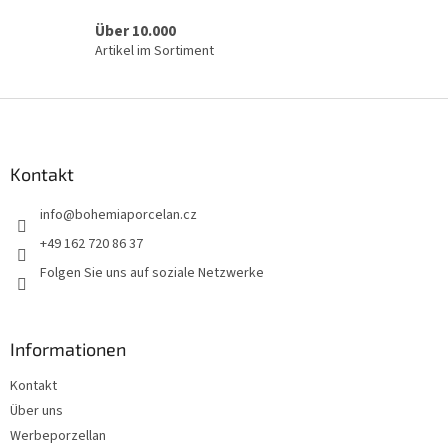
s
t
Über 10.000
e
Artikel im Sortiment
F
u
ß
z
Kontakt
e
info
@
bohemiaporcelan.cz
i
l
+49 162 720 86 37
e
Folgen Sie uns auf soziale Netzwerke
Informationen
Kontakt
Über uns
Werbeporzellan