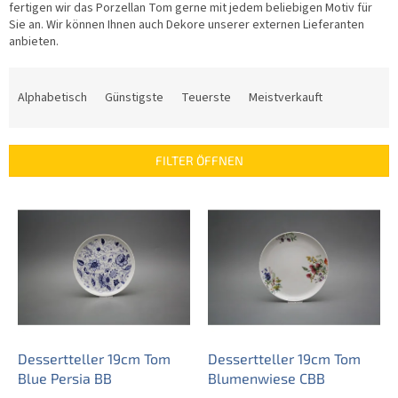
fertigen wir das Porzellan Tom gerne mit jedem beliebigen Motiv für
Sie an. Wir können Ihnen auch Dekore unserer externen Lieferanten
anbieten.
P
r
Alphabetisch
Günstigste
Teuerste
Meistverkauft
o
d
u
FILTER ÖFFNEN
k
t
L
s
i
o
s
r
t
t
e
i
d
e
e
r
r
u
P
Dessertteller 19cm Tom
Dessertteller 19cm Tom
n
r
Blue Persia BB
Blumenwiese CBB
g