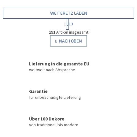
WEITERE 12 LADEN
P
1
13
a
S
g
151
Artikel insgesamt
t
i
e
NACH OBEN
n
u
i
e
e
r
r
u
Lieferung in die gesamte EU
e
n
l
weltweit nach Absprache
g
e
m
e
Garantie
n
für unbeschädigte Lieferung
t
e
d
e
Über 100 Dekore
r
von traditionell bis modern
L
i