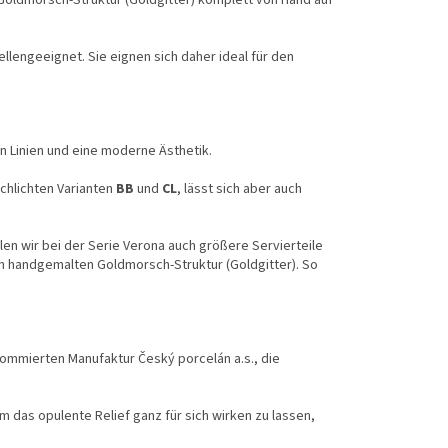
 Goldmorsch-Struktur (Goldgitter) komplett von Hand auf
llengeeignet. Sie eignen sich daher ideal für den
n Linien und eine moderne Ästhetik.
chlichten Varianten
BB
und
CL
, lässt sich aber auch
en wir bei der Serie Verona auch größere Servierteile
en handgemalten Goldmorsch-Struktur (Goldgitter). So
enommierten Manufaktur Český porcelán a.s., die
um das opulente Relief ganz für sich wirken zu lassen,