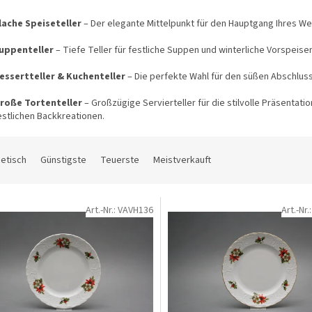
lache Speiseteller
– Der elegante Mittelpunkt für den Hauptgang Ihres W
uppenteller
– Tiefe Teller für festliche Suppen und winterliche Vorspeise
essertteller & Kuchenteller
– Die perfekte Wahl für den süßen Abschlus
roße Tortenteller
– Großzügige Servierteller für die stilvolle Präsentat
estlichen Backkreationen.
etisch
Günstigste
Teuerste
Meistverkauft
Art.-Nr.:
VAVH136
Art.-Nr.