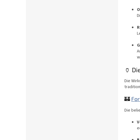
O
D
R
L
G
A
w
🏺 Di
Die Wir
traditio
🏰
For
Die beli
V
e