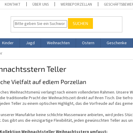
KONTAKT
ÜBER UNS
WERBEPORZELLAN
GESCHÄFTSBEWE
SUCHEN
Kinder
Jagd
Weihnachten
Ostern
Geschenke
er
nachtsstern Teller
iche Vielfalt auf edlem Porzellan
tliches Weihnachtsmenü verlangt nach einem vollendeten Rahmen. Unsere We
die traditionelle Pracht der Weihnachtszeit direkt auf Ihren Tisch. Die tief
jeden Teller zu einem optischen Highlight, das die Vorfreude auf das gem
n unserer Manufaktur keine schlichte Massenware anbieten, wird jedes Stück
. Das gibt uns die einzigartige Flexibilität, jeden gewünschten Teller aus u
Kollektion Weihnachtsteller Weihnachtsstern umfasst: