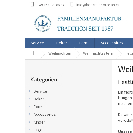
Zum
+49 162 720 86 37
info@bohemiaporcelan.cz
Inhalt
springen
Service
Dekor
Form
Accessoires
Startseite
Weihnachten
Weihnachtsstern
Tell
S
Weih
e
Kategorien
i
Kategorien
überspringen
Festl
t
e
Service
Ein fes
n
bringen 
Dekor
l
machen 
Form
e
i
Accessoires
Da wir i
veredelt
s
Kinder
t
Jagd
Unsere 