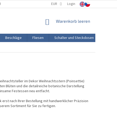
RTUNG
PORZELLANHERSTELLUNG
EUR
Login
TRANSPORT UND ZAHLUNG
WARENKORB
Warenkorb leeren
Beschläge
Fliesen
Schalter und Steckdosen
Aktion
ihnachtsteller im Dekor Weihnachtsstern (Poinsettie)
roten Blüten und die detailreiche botanische Darstellung
einsame Festessen neu entfacht.
 erst nach Ihrer Bestellung mit handwerklicher Präzision
nserem Sortiment für Sie zu fertigen.