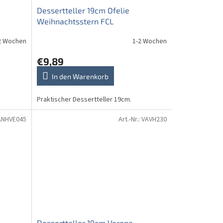
Dessertteller 19cm Ofelie
Weihnachtsstern FCL
2 Wochen
1-2 Wochen
€9,89
In den Warenkorb
Praktischer Dessertteller 19cm.
ANHVE045
Art.-Nr.:
VAVH230
Dessertteller 19cm Verona