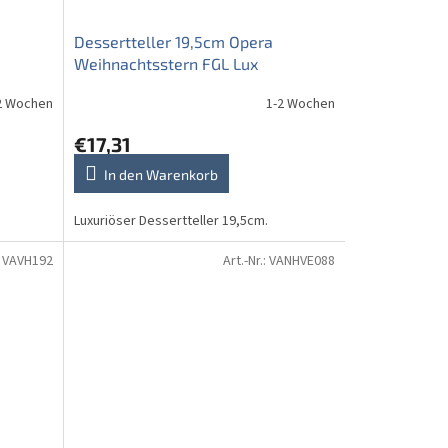
Dessertteller 19,5cm Opera
Weihnachtsstern FGL Lux
2 Wochen
1-2 Wochen
€17,31
In den Warenkorb
Luxuriöser Dessertteller 19,5cm.
:
VAVH192
Art.-Nr.:
VANHVE088