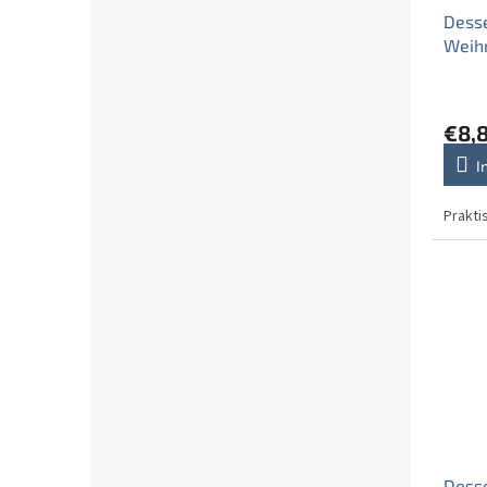
Desse
Weih
€8,
I
Prakti
Desse