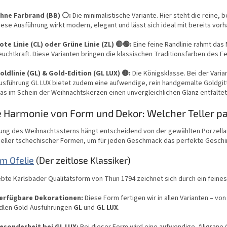
m
e
hne Farbrand (BB) ⚪:
Die minimalistische Variante. Hier steht die reine,
n
iese Ausführung wirkt modern, elegant und lässt sich ideal mit bereits v
t
e
ote Linie (CL) oder Grüne Linie (ZL) 🔴🟢:
Eine feine Randlinie rahmt das 
d
euchtkraft. Diese Varianten bringen die klassischen Traditionsfarben des Fe
e
r
oldlinie (GL) & Gold-Edition (GL LUX) 🟡:
Die Königsklasse. Bei der Varia
L
usführung GL LUX bietet zudem eine aufwendige, rein handgemalte Goldgit
i
as im Schein der Weihnachtskerzen einen unvergleichlichen Glanz entfaltet
s
t
e Harmonie von Form und Dekor: Welcher Teller pa
e
kung des Weihnachtssterns hängt entscheidend von der gewählten Porzellan
neller tschechischer Formen, um für jeden Geschmack das perfekte Geschir
m Ofelie
(Der zeitlose Klassiker)
ebte Karlsbader Qualitätsform von Thun 1794 zeichnet sich durch ein feines
erfügbare Dekorationen:
Diese Form fertigen wir in allen Varianten – vo
dlen Gold-Ausführungen
GL
und
GL LUX
.