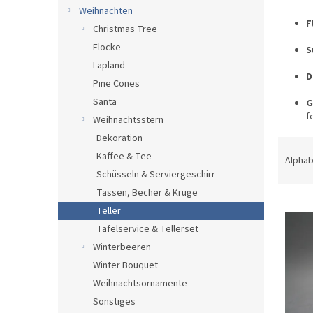
e
Weihnachten
F
Christmas Tree
Flocke
S
Lapland
D
Pine Cones
Santa
G
f
Weihnachtsstern
Dekoration
P
Kaffee & Tee
r
Alphab
o
Schüsseln & Serviergeschirr
d
Tassen, Becher & Krüge
L
u
Teller
i
k
Tafelservice & Tellerset
s
t
Winterbeeren
t
s
e
Winter Bouquet
o
d
r
Weihnachtsornamente
e
t
Sonstiges
r