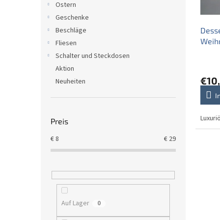
i
Ostern
P
e
Geschenke
r
r
Desse
Beschläge
o
u
Weih
d
n
Fliesen
u
g
Schalter und Steckdosen
k
Aktion
t
€10
Neuheiten
e
I
Luxuri
Preis
€
8
€
29
Auf Lager
0