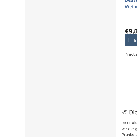
Weih
€9,
I
Prakti
🎨 Di
Das Deko
wir die 
Prunkst