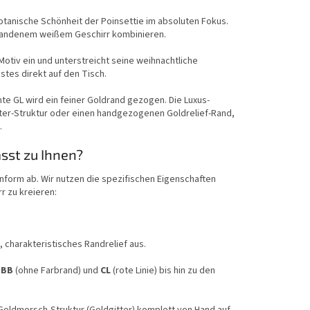
 botanische Schönheit der Poinsettie im absoluten Fokus.
orhandenem weißem Geschirr kombinieren.
Motiv ein und unterstreicht seine weihnachtliche
stes direkt auf den Tisch.
nte GL wird ein feiner Goldrand gezogen. Die Luxus-
ter-Struktur oder einen handgezogenen Goldrelief-Rand,
.
sst zu Ihnen?
form ab. Wir nutzen die spezifischen Eigenschaften
r zu kreieren:
, charakteristisches Randrelief aus.
n
BB
(ohne Farbrand) und
CL
(rote Linie) bis hin zu den