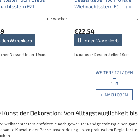
nachtsstern FZL
Wiehnachtsstern FGL Lux
1-2 Wochen
1-
89
€22,54
n den Warenkorb
In den Warenkorb
scher Dessertteller 19cm.
Luxuriöser Dessertteller 19cm.
WEITERE 12 LADEN
P
1
5
S
a
g
t
NACH OBEN
i
e
n
u
i
e
e Kunst der Dekoration: Von Alltagstauglichkeit b
e
r
r
e
u
r Weihnachtsstern entfaltet je nach gewählter Randgestaltung einen ganz
l
n
gesamte Klaviatur der Porzellanveredelung – vom praktischen Begleiter für
e
g
ücken: