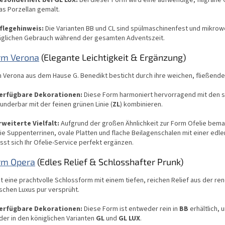
esonderheit bei GL LUX:
Bei dieser Form wird eine aufwendige, filigrane
as Porzellan gemalt.
flegehinweis:
Die Varianten BB und CL sind spülmaschinenfest und mikrowe
äglichen Gebrauch während der gesamten Adventszeit.
rm Verona
(Elegante Leichtigkeit & Ergänzung)
 Verona aus dem Hause G. Benedikt besticht durch ihre weichen, fließende
erfügbare Dekorationen:
Diese Form harmoniert hervorragend mit den s
underbar mit der feinen grünen Linie (
ZL
) kombinieren.
rweiterte Vielfalt:
Aufgrund der großen Ähnlichkeit zur Form Ofelie bemal
ie Suppenterrinen, ovale Platten und flache Beilagenschalen mit einer edl
ässt sich Ihr Ofelie-Service perfekt ergänzen.
rm Opera
(Edles Relief & Schlosshafter Prunk)
t eine prachtvolle Schlossform mit einem tiefen, reichen Relief aus der r
schen Luxus pur versprüht.
erfügbare Dekorationen:
Diese Form ist entweder rein in
BB
erhältlich, 
der in den königlichen Varianten
GL
und
GL LUX
.