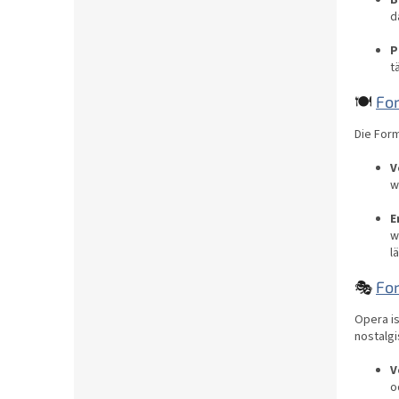
B
d
P
t
🍽️
Fo
Die Form
V
w
E
w
l
🎭
Fo
Opera is
nostalgi
V
o