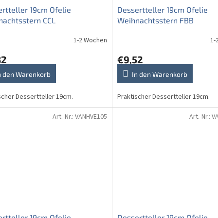
rtteller 19cm Ofelie
Dessertteller 19cm Ofelie
nachtsstern CCL
Weihnachtsstern FBB
1-2 Wochen
1-
82
€9,52
n den Warenkorb
In den Warenkorb
scher Dessertteller 19cm.
Praktischer Dessertteller 19cm.
Art.-Nr.:
VANHVE105
Art.-Nr.:
V
rtteller 19cm Ofelie
Dessertteller 19cm Ofelie