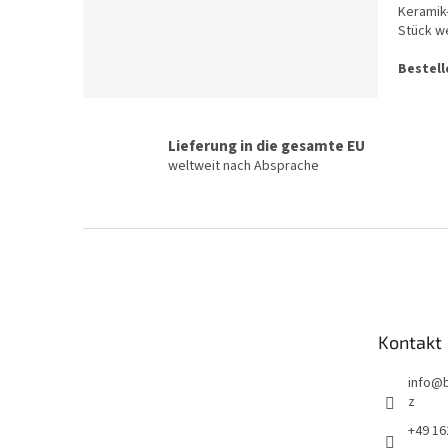
Keramik
Stück w
Bestell
Lieferung in die gesamte EU
weltweit nach Absprache
F
u
ß
z
e
Kontakt
i
l
info
@
e
z
+49 16