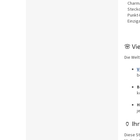
Charma
Steckd
Punkt-
Einzig
unverg
🌸 Vi
Die Welt
V
b
B
k
H
j
🏺 Ih
Diese S