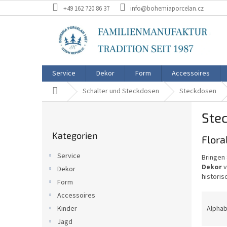
Zum
+49 162 720 86 37
info@bohemiaporcelan.cz
Inhalt
springen
Service
Dekor
Form
Accessoires
Startseite
Schalter und Steckdosen
Steckdosen
S
Ste
e
Kategorien
i
Kategorien
überspringen
Flora
t
e
Service
Bringen
n
Dekor
v
Dekor
l
historis
Form
e
i
Accessoires
P
s
r
Kinder
Alphab
t
o
Jagd