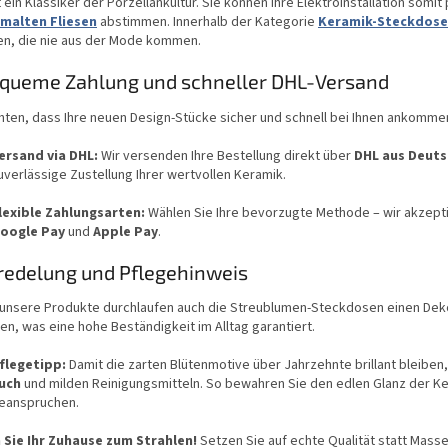
t ein Klassiker der Porzellankultur. Sie können Ihre Elektroinstallation som
i
malten Fliesen
abstimmen. Innerhalb der Kategorie
Keramik-Steckdos
s
en, die nie aus der Mode kommen.
t
e
queme Zahlung und schneller DHL-Versand
ten, dass Ihre neuen Design-Stücke sicher und schnell bei Ihnen ankomme
ersand via DHL:
Wir versenden Ihre Bestellung direkt über
DHL aus Deuts
uverlässige Zustellung Ihrer wertvollen Keramik.
lexible Zahlungsarten:
Wählen Sie Ihre bevorzugte Methode – wir akzept
oogle Pay
und
Apple Pay
.
redelung und Pflegehinweis
e unsere Produkte durchlaufen auch die Streublumen-Steckdosen einen De
n, was eine hohe Beständigkeit im Alltag garantiert.
flegetipp:
Damit die zarten Blütenmotive über Jahrzehnte brillant bleiben
uch
und milden Reinigungsmitteln. So bewahren Sie den edlen Glanz der K
eanspruchen.
 Sie Ihr Zuhause zum Strahlen!
Setzen Sie auf echte Qualität statt Massen