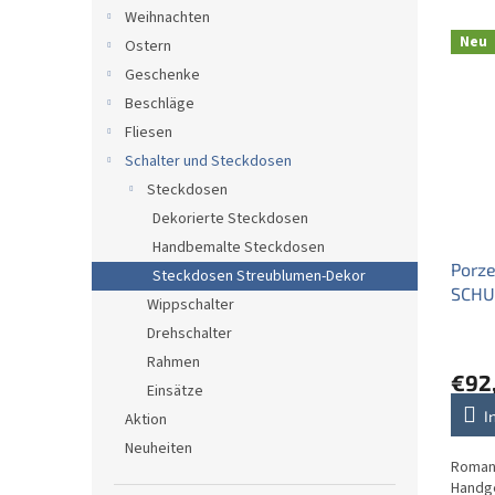
e
d
Weihnachten
L
u
Neu
Ostern
i
k
Geschenke
s
t
t
s
Beschläge
e
o
Fliesen
d
r
Schalter und Steckdosen
e
t
Steckdosen
r
i
Dekorierte Steckdosen
P
e
r
Handbemalte Steckdosen
r
Porz
o
u
Steckdosen Streublumen-Dekor
SCHUK
d
n
Wippschalter
Streu
u
g
Drehschalter
k
Rahmen
t
€92
Einsätze
e
I
Aktion
Neuheiten
Roman
Handg