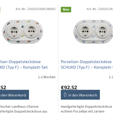
Art.-Nr.:
ZA02SCHUKOW002
Art.-Nr.:
ZA02SCH
Neu
ellan-Doppelsteckdose
Porzellan-Doppelsteckdose
O (Typ F) – Komplett-Set
SCHUKO (Typ F) – Komplett-
er BB
Vergissmeinnicht Streuer BB
1-2 Wochen
1-
,52
€92,52
n den Warenkorb
In den Warenkorb
tischer Landhaus-Charme:
Handgefertigte Doppelsteckdose
efertigte Doppelsteckdose aus
echtem Porzellan mit zartem