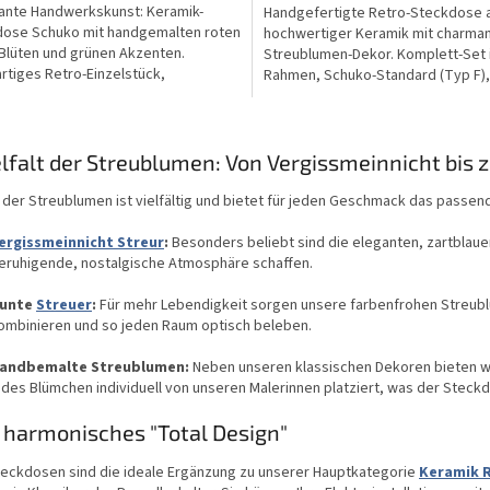
nte Handwerkskunst: Keramik-
Handgefertigte Retro-Steckdose 
ose Schuko mit handgemalten roten
hochwertiger Keramik mit charma
Blüten und grünen Akzenten.
Streublumen-Dekor. Komplett-Set i
artiges Retro-Einzelstück,
Rahmen, Schuko-Standard (Typ F),
änglich gebrannt bei 820 °C....
farbecht bei 820 °C gebrannt....
S
t
elfalt der Streublumen: Von Vergissmeinnicht bis
e
u
 der Streublumen ist vielfältig und bietet für jeden Geschmack das passend
e
r
ergissmeinnicht Streur
:
Besonders beliebt sind die eleganten, zartblaue
e
eruhigende, nostalgische Atmosphäre schaffen.
l
e
unte
Streuer
:
Für mehr Lebendigkeit sorgen unsere farbenfrohen Streubl
m
ombinieren und so jeden Raum optisch beleben.
e
n
andbemalte Streublumen:
Neben unseren klassischen Dekoren bieten w
t
edes Blümchen individuell von unseren Malerinnen platziert, was der Steckd
e
d
r harmonisches "Total Design"
e
r
teckdosen sind die ideale Ergänzung zu unserer Hauptkategorie
Keramik 
L