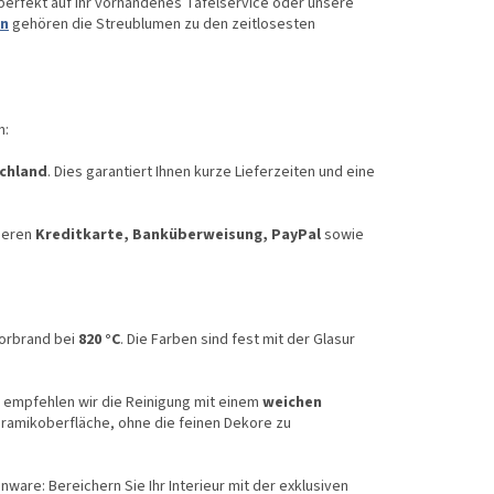
it perfekt auf Ihr vorhandenes Tafelservice oder unsere
en
gehören die Streublumen zu den zeitlosesten
n:
chland
. Dies garantiert Ihnen kurze Lieferzeiten und eine
ieren
Kreditkarte, Banküberweisung, PayPal
sowie
korbrand bei
820 °C
. Die Farben sind fest mit der Glasur
, empfehlen wir die Reinigung mit einem
weichen
eramikoberfläche, ohne die feinen Dekore zu
ware: Bereichern Sie Ihr Interieur mit der exklusiven