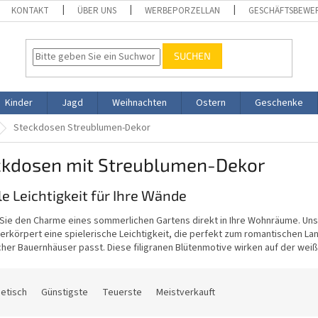
KONTAKT
ÜBER UNS
WERBEPORZELLAN
GESCHÄFTSBEWE
SUCHEN
Kinder
Jagd
Weihnachten
Ostern
Geschenke
Steckdosen Streublumen-Dekor
ckdosen mit Streublumen-Dekor
le Leichtigkeit für Ihre Wände
 Sie den Charme eines sommerlichen Gartens direkt in Ihre Wohnräume. Uns
erkörpert eine spielerische Leichtigkeit, die perfekt zum romantischen Lan
cher Bauernhäuser passt. Diese filigranen Blütenmotive wirken auf der we
etisch
Günstigste
Teuerste
Meistverkauft