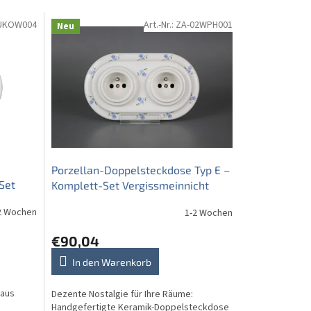
UKOW004
Art.-Nr.:
ZA-02WPH001
Neu
Porzellan-Doppelsteckdose Typ E –
Set
Komplett-Set Vergissmeinnicht
Streuer BB
2 Wochen
1-2 Wochen
€90,04
In den Warenkorb
 aus
Dezente Nostalgie für Ihre Räume:
Handgefertigte Keramik-Doppelsteckdose