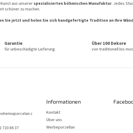
-Kunst aus unserer
spezialisierten böhmischen Manufaktur
. Jedes Stüc
eit schöner zu machen.
en Sie jetzt und holen Sie sich handgefertigte Tradition an Ihre Wän
Garantie
Über 100 Dekore
für unbeschädigte Lieferung
von traditionell bis mo
Informationen
Facebo
Kontakt
bohemiaporcelan.c
Über uns
Werbeporzellan
2 720 86 37