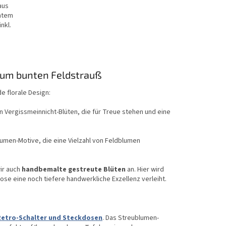
aus
ntem
nkl.
 zum bunten Feldstrauß
e florale Design:
n Vergissmeinnicht-Blüten, die für Treue stehen und eine
umen-Motive, die eine Vielzahl von Feldblumen
ir auch
handbemalte gestreute Blüten
an. Hier wird
ose eine noch tiefere handwerkliche Exzellenz verleiht.
Retro-Schalter und Steckdosen
. Das Streublumen-