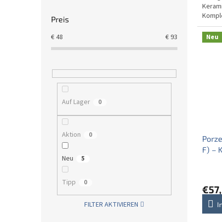
Kerami
Komple
Preis
robust
€
48
€
93
Neu
Auf Lager
0
Aktion
0
Porz
F) – 
Neu
5
Tipp
0
€57
FILTER AKTIVIEREN
I