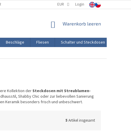
RTUNG
PORZELLANHERSTELLUNG
EUR
Login
TRANSPORT UND ZAHLUNG
WARENKORB
Warenkorb leeren
Beschläge
Fliesen
Schalter und Steckdosen
Aktion
ere Kollektion der
Steckdosen mit Streublumen-
dhausstil, Shabby Chic oder zur liebevollen Sanierung
ißen Keramik besonders frisch und unbeschwert.
5
Artikel insgesamt