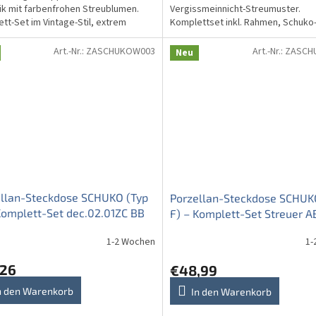
k mit farbenfrohen Streublumen.
Vergissmeinnicht-Streumuster.
tt-Set im Vintage-Stil, extrem
Komplettset inkl. Rahmen, Schuko
 durch 820 °C Hochbrand.
Standard (Typ F), farbecht bei 820
gebrannt.
Art.-Nr.:
ZASCHUKOW003
Art.-Nr.:
ZASCH
Neu
ellan-Steckdose SCHUKO (Typ
Porzellan-Steckdose SCHUK
Komplett-Set dec.02.01ZC BB
F) – Komplett-Set Streuer A
1-2 Wochen
1-
,26
€48,99
n den Warenkorb
In den Warenkorb