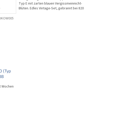
Typ E mit zarten blauen Vergissmeinnicht-
-
Blüten. Edles Vintage-Set, gebrannt bei 820
 °C
°C für höchste...
UKOW005
O (Typ
BB
2 Wochen