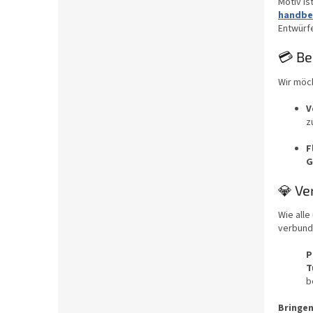
Motiv is
handbe
Entwürf
💳 Be
Wir möch
V
z
F
G
💎 Ve
Wie all
verbunde
P
T
b
Bringen