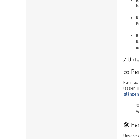
R
b
K
P
R
R
n
/ Unte
🧱 Pe
Für maxi
lassen. 
glänze

V
🛠️ F
Unsere 