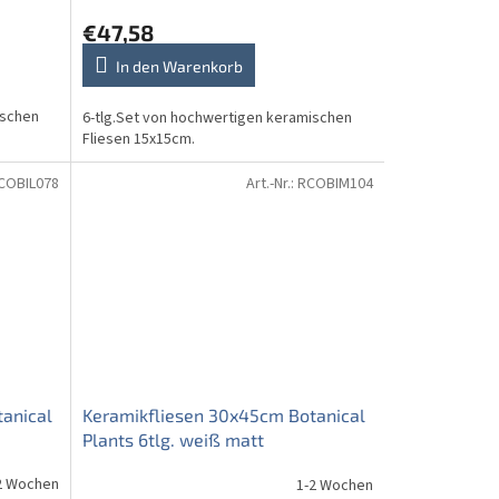
€47,58
In den Warenkorb
ischen
6-tlg.Set von hochwertigen keramischen
Fliesen 15x15cm.
COBIL078
Art.-Nr.:
RCOBIM104
anical
Keramikfliesen 30x45cm Botanical
Plants 6tlg. weiß matt
2 Wochen
1-2 Wochen