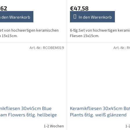
,62
€47,58
n den Warenkorb
In den Warenkorb
Set von hochwertigen keramischen
6-tlg.Set von hochwertigen keram
n 15x15cm.
Fliesen 15x15cm.
Art.-Nr.:
RCOBEM019
Art.-Nr.:
R
mikfliesen 30x45cm Blue
Keramikfliesen 30x45cm Bot
am Flowers 6tlg. hellbeige
Plants 6tlg. weiß glänzend
1-2 Wochen
1-