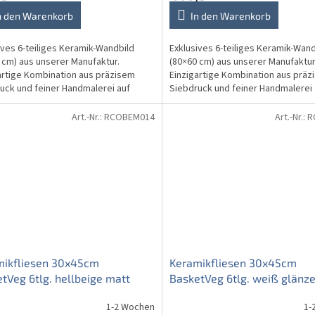
n den Warenkorb
In den Warenkorb
ives 6-teiliges Keramik-Wandbild
Exklusives 6-teiliges Keramik-Wand
 cm) aus unserer Manufaktur.
(80×60 cm) aus unserer Manufaktur
artige Kombination aus präzisem
Einzigartige Kombination aus präz
uck und feiner Handmalerei auf
Siebdruck und feiner Handmalerei 
ißen RAKO-Glanzfliesen...
reinweißen RAKO-Glanzfliesen...
Art.-Nr.:
RCOBEM014
Art.-Nr.:
R
mikfliesen 30x45cm
Keramikfliesen 30x45cm
tVeg 6tlg. hellbeige matt
BasketVeg 6tlg. weiß glänz
1-2 Wochen
1-