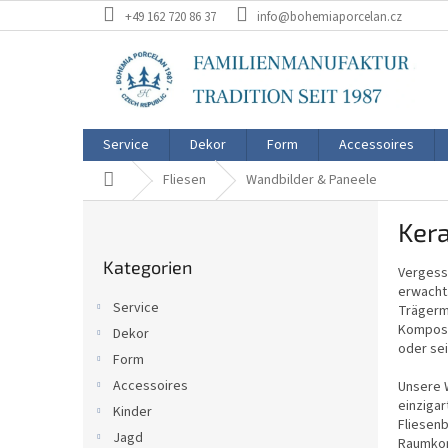
Zum
+49 162 720 86 37
info@bohemiaporcelan.cz
Inhalt
springen
Service
Dekor
Form
Accessoires
Startseite
Fliesen
Wandbilder & Paneele
S
Ker
e
Kategorien
i
Kategorien
überspringen
Vergess
t
erwacht
e
Service
Trägerma
n
Komposi
Dekor
l
oder sei
Form
e
i
Accessoires
Unsere 
einzigar
s
Kinder
Fliesenb
t
Jagd
Raumkonz