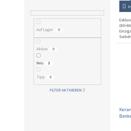
e
I
Exklus
(80×60
Auf Lager
0
Einzig
Siebdr
reinwe
Aktion
0
Neu
1
Tipp
0
FILTER AKTIVIEREN
Kera
Baske