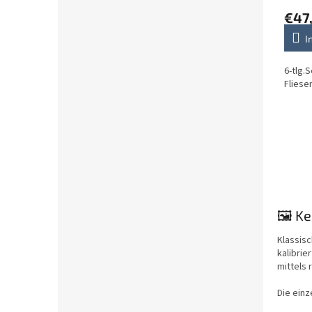
€47
I
6-tlg.
Fliese
🖼️ K
Klassisc
kalibrie
mittels
Die ein