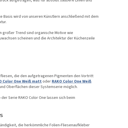
druck aufgetragen, was für absolut saubere Linien und
e Basis wird von unseren Künstlern anschließend mit dem
tur.
Ein großer Trend sind organische Motive wie
szuwachsen scheinen und die Architektur der Küchenzeile
dfliesen, die den aufgetragenen Pigmenten den Vortritt
 Color One Weiß matt
oder
RAKO Color One Weiß
 und Oberflächen dieser Systemserie möglich.
 der Serie RAKO Color One lassen sich beim
is
ndigkeit, die herkömmliche Folien-Fliesenaufkleber