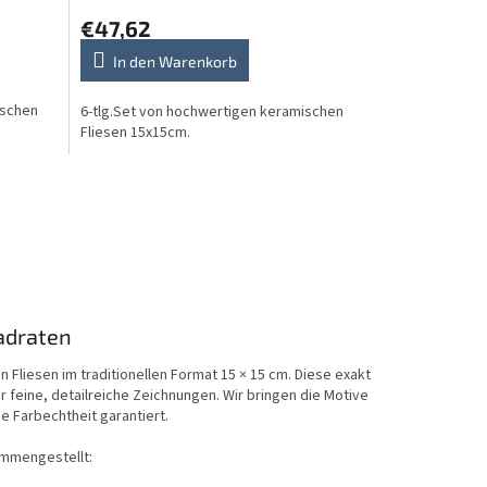
€47,62
In den Warenkorb
ischen
6-tlg.Set von hochwertigen keramischen
Fliesen 15x15cm.
uadraten
Fliesen im traditionellen Format 15 × 15 cm. Diese exakt
r feine, detailreiche Zeichnungen. Wir bringen die Motive
 Farbechtheit garantiert.
ammengestellt: