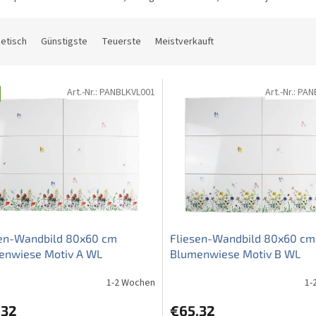
etisch
Günstigste
Teuerste
Meistverkauft
Art.-Nr.:
PANBLKVL001
Art.-Nr.:
PAN
sen-Wandbild 80x60 cm
Fliesen-Wandbild 80x60 cm
enwiese Motiv A WL
Blumenwiese Motiv B WL
1-2 Wochen
1-
,32
€65,32