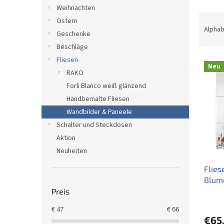
e
Weihnachten
P
Ostern
r
Alphab
Geschenke
o
Beschläge
d
L
Fliesen
u
Neu
i
k
RAKO
s
t
Forli Blanco weiß glänzend
t
s
Handbemalte Fliesen
e
o
Wandbilder & Paneele
d
r
Schalter und Steckdosen
e
t
r
i
Aktion
P
e
Neuheiten
r
r
Flie
o
u
Blum
d
n
Preis
u
g
k
€
47
€
66
t
€65