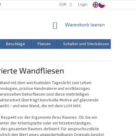
RTUNG
PORZELLANHERSTELLUNG
EUR
Login
TRANSPORT UND ZAHLUNG
WARENKORB
Warenkorb leeren
Beschläge
Fliesen
Schalter und Steckdosen
Aktion
ierte Wandfliesen
ie Wand mit dem wechselnden Tageslicht zum Leben
nologien, präzise Handmalerei und erstklassiges
ereinzelten Dekorfliesen sind diese mehrteiligen
kturarbeit überträgt kunstvolle Motive auf glänzende
rkt – und eine Wand, die mit dem Licht lebt.
 Respekt vor der Ergonomie Ihres Raumes. Ob Sie ein
inter der Arbeitsplatte oder ein hitzebeständiges
e des gesamten Raumes definiert. Für anspruchsvollste
strich den Wert eines unwiederholbaren Originals besitzt.