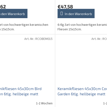
,62
€47,58
n den Warenkorb
In den Warenkorb
Set von hochwertigen keramischen
6-tlg.Set von hochwertigen keram
n 15x15cm.
Fliesen 15x15cm.
Art.-Nr.:
RCOBEM015
Art.-Nr.:
RC
ikfliesen 45x30cm Bird
Keramikfliesen 45x30cm Co
n 6tlg. hellbeige matt
Garden 6tlg. hellbeige matt
1-2 Wochen
1-