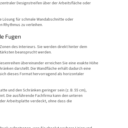
s zentraler Designstreifen über der Arbeitsfläche oder
kte Lösung für schmale Wandabschnitte oder
n Rhythmus zu verleihen.
de Fugen
onen des Interieurs. Sie werden direkt hinter dem
 stärksten beansprucht werden.
liesenreihen übereinander erreichen Sie eine exakte Höhe
änken darstellt. Die Wandfläche erhält dadurch eine
sich dieses Format hervorragend als horizontaler
atte und den Schränken geringer sein (z. B. 55 cm),
nnt. Die ausführende Fachfirma kann den unteren
der Arbeitsplatte verdeckt, ohne dass die