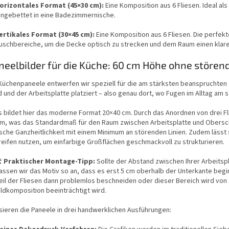
t
orizontales Format (45×30 cm):
Eine Komposition aus 6 Fliesen. Ideal al
e
ingebettet in eine Badezimmernische.
d
e
ertikales Format (30×45 cm):
Eine Komposition aus 6 Fliesen. Die perfe
r
uschbereiche, um die Decke optisch zu strecken und dem Raum einen klare
L
i
neelbilder für die Küche: 60 cm Höhe ohne stören
s
t
üchenpaneele entwerfen wir speziell für die am stärksten beanspruchten Z
e
 und der Arbeitsplatte platziert – also genau dort, wo Fugen im Alltag am
s bildet hier das moderne Format 20×40 cm. Durch das Anordnen von drei F
cm, was das Standardmaß für den Raum zwischen Arbeitsplatte und Oberschr
che Ganzheitlichkeit mit einem Minimum an störenden Linien. Zudem lässt 
eifen nutzen, um einfarbige Großflächen geschmackvoll zu strukturieren.
️
Praktischer Montage-Tipp:
Sollte der Abstand zwischen Ihrer Arbeitspl
assen wir das Motiv so an, dass es erst 5 cm oberhalb der Unterkante begi
eil der Fliesen dann problemlos beschneiden oder dieser Bereich wird von 
ildkomposition beeinträchtigt wird.
isieren die Paneele in drei handwerklichen Ausführungen: