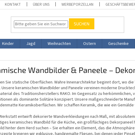
KONTAKT
ÜBER UNS
WERBEPORZELLAN
GESCHÄFTSBEWE
SUCHEN
Kinder
Jagd
Weihnachten
Ostern
Geschenke
amische Wandbilder & Paneele – Dekor
en Sie statische Oberflächen. Wahre Innenarchitektur beginnt dort, wo d
. Unsere keramischen Wandbilder und Paneele vereinen moderne Drucktech
terial des Traditionsherstellers RAKO. Im Gegensatz zu herkömmlichen, v
tionen als dominante Solitäre konzipiert. Unsere maßgeschneiderte Manufa
denmatte Keramikoberflächen. Wir schaffen Keramik, die wie ein Gemälde wi
Werkstatt entwirft dekorierte Wandverkleidungen nach Maß, mit absolutem
tiges keramisches Wandbild für die Küche, ein großflächiges Dekorpaneel h
ild hinter dem Herd suchen – Sie erhalten ein Element, das die Atmosphär
epte kreieren wir exklusive, handgemalte Fliesen, bei denen jeder Pinsel