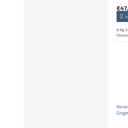
€47
I
6-tlg.
Fliese
Kera
Gingh
matt