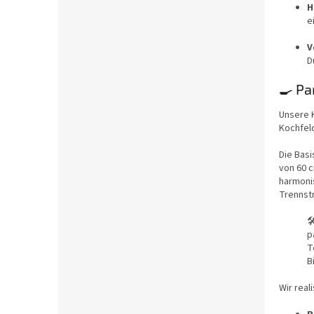
H
e
V
D
🍳 Pa
Unsere K
Kochfeld
Die Basi
von 60 
harmonis
Trennstr

p
T
B
Wir real