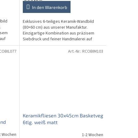
In den Warenkorb
bild
Exklusives 6-teiliges Keramik-Wandbild
.
(80×60 cm) aus unserer Manufaktur.
isem
Einzigartige Kombination aus präzisem
auf
Siebdruck und feiner Handmalerei auf
reinweißen RAKO-Glanzfliesen...
COBIL077
Art.-Nr.:
RCOBIM103
Keramikfliesen 30x45cm Basketveg
end
6tlg. weiß matt
2 Wochen
1-2 Wochen