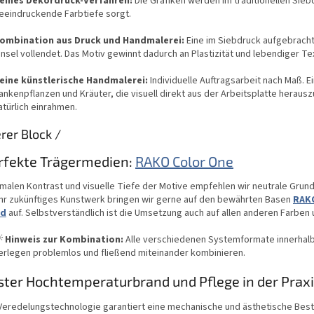
eines Dekordruck-Verfahren:
Die Grafiken werden im traditionellen Sieb
eeindruckende Farbtiefe sorgt.
ombination aus Druck und Handmalerei:
Eine im Siebdruck aufgebracht
insel vollendet. Das Motiv gewinnt dadurch an Plastizität und lebendiger Tex
eine künstlerische Handmalerei:
Individuelle Auftragsarbeit nach Maß. 
ankenpflanzen und Kräuter, die visuell direkt aus der Arbeitsplatte herau
atürlich einrahmen.
rer Block /
rfekte Trägermedien:
RAKO Color One
malen Kontrast und visuelle Tiefe der Motive empfehlen wir neutrale Grun
Ihr zukünftiges Kunstwerk bringen wir gerne auf den bewährten Basen
RAKO
nd
auf. Selbstverständlich ist die Umsetzung auch auf allen anderen Farben

Hinweis zur Kombination:
Alle verschiedenen Systemformate innerhalb
erlegen problemlos und fließend miteinander kombinieren.
ester Hochtemperaturbrand und Pflege in der Prax
Veredelungstechnologie garantiert eine mechanische und ästhetische Bestä