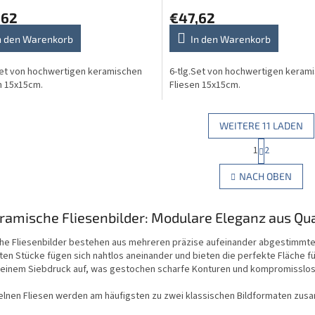
,62
€47,62
n den Warenkorb
In den Warenkorb
Set von hochwertigen keramischen
6-tlg.Set von hochwertigen keram
n 15x15cm.
Fliesen 15x15cm.
WEITERE 11 LADEN
P
1
2
S
a
g
t
NACH OBEN
i
e
n
u
i
e
eramische Fliesenbilder: Modulare Eleganz aus Q
e
r
r
e
u
he Fliesenbilder bestehen aus mehreren präzise aufeinander abgestimmten 
l
n
rten Stücke fügen sich nahtlos aneinander und bieten die perfekte Fläche fü
e
g
 reinem Siebdruck auf, was gestochen scharfe Konturen und kompromisslose
m
e
zelnen Fliesen werden am häufigsten zu zwei klassischen Bildformaten zus
n