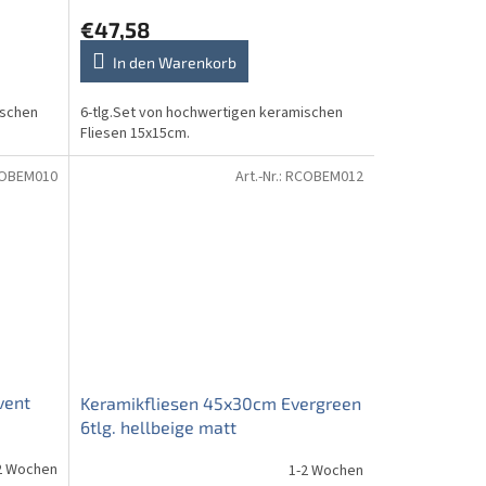
€47,58
In den Warenkorb
ischen
6-tlg.Set von hochwertigen keramischen
Fliesen 15x15cm.
OBEM010
Art.-Nr.:
RCOBEM012
vent
Keramikfliesen 45x30cm Evergreen
6tlg. hellbeige matt
2 Wochen
1-2 Wochen