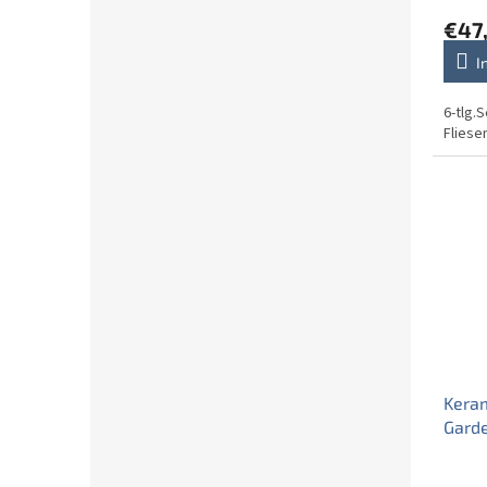
€47
I
6-tlg.
Fliese
Keram
Garde