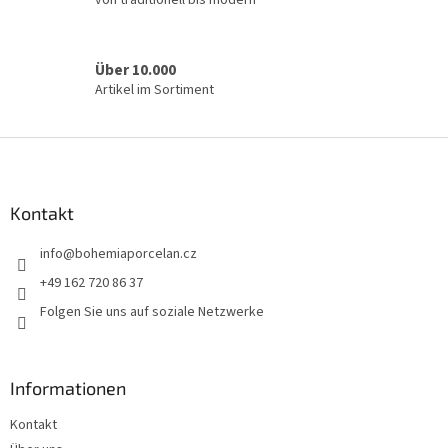
Über 10.000
Artikel im Sortiment
F
u
ß
z
Kontakt
e
info
@
bohemiaporcelan.cz
i
l
+49 162 720 86 37
e
Folgen Sie uns auf soziale Netzwerke
Informationen
Kontakt