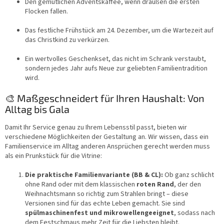
e
Den gemütlichen Adventskaffee, wenn draußen die ersten
r
Flocken fallen.
L
i
Das festliche Frühstück am 24. Dezember, um die Wartezeit auf
s
das Christkind zu verkürzen.
t
e
Ein wertvolles Geschenkset, das nicht im Schrank verstaubt,
sondern jedes Jahr aufs Neue zur geliebten Familientradition
wird.
🎨 Maßgeschneidert für Ihren Haushalt: Von
Alltag bis Gala
Damit Ihr Service genau zu Ihrem Lebensstil passt, bieten wir
verschiedene Möglichkeiten der Gestaltung an. Wir wissen, dass ein
Familienservice im Alltag anderen Ansprüchen gerecht werden muss
als ein Prunkstück für die Vitrine:
Die praktische Familienvariante (BB & CL):
Ob ganz schlicht
ohne Rand oder mit dem klassischen
roten Rand
, der den
Weihnachtsmann so richtig zum Strahlen bringt – diese
Versionen sind für das echte Leben gemacht. Sie sind
spülmaschinenfest und mikrowellengeeignet
, sodass nach
dem Festschmaus mehr Zeit für die Liebsten bleibt.