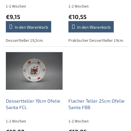
d
1-2 Wochen
1-2 Wochen
u
€9,15
€10,55
k
t
In den Warenkorb
In den Warenkorb
e
Dessertteller 19,5cm.
Praktischer Dessertteller 19cm.
Dessertteller 19cm Ofelie
Flacher Teller 25cm Ofelie
Santa FCL
Santa FBB
1-2 Wochen
1-2 Wochen