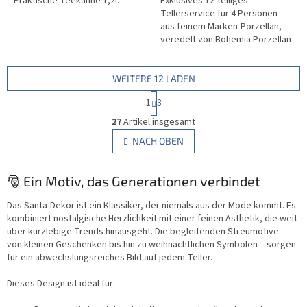
Praktische Teekanne 1,2l.
Exklusives 12-teiliges
Tellerservice für 4 Personen
aus feinem Marken-Porzellan,
veredelt von Bohemia Porzellan
1987. Dieses stimmungsvolle
Weihnachtsgeschirr bereichert
Ihre...
WEITERE 12 LADEN
P
1
3
a
S
g
27
Artikel insgesamt
t
i
e
NACH OBEN
n
u
i
e
e
r
🎅 Ein Motiv, das Generationen verbindet
r
u
e
n
l
Das Santa-Dekor ist ein Klassiker, der niemals aus der Mode kommt. Es
g
e
kombiniert nostalgische Herzlichkeit mit einer feinen Ästhetik, die weit
m
über kurzlebige Trends hinausgeht. Die begleitenden Streumotive –
e
von kleinen Geschenken bis hin zu weihnachtlichen Symbolen – sorgen
n
für ein abwechslungsreiches Bild auf jedem Teller.
t
e
Dieses Design ist ideal für:
d