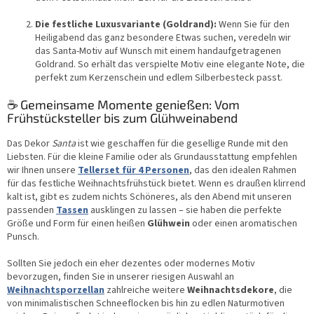
Die festliche Luxusvariante (Goldrand):
Wenn Sie für den
Heiligabend das ganz besondere Etwas suchen, veredeln wir
das Santa-Motiv auf Wunsch mit einem handaufgetragenen
Goldrand. So erhält das verspielte Motiv eine elegante Note, die
perfekt zum Kerzenschein und edlem Silberbesteck passt.
☕ Gemeinsame Momente genießen: Vom
Frühstücksteller bis zum Glühweinabend
Das Dekor
Santa
ist wie geschaffen für die gesellige Runde mit den
Liebsten. Für die kleine Familie oder als Grundausstattung empfehlen
wir Ihnen unsere
Tellerset für 4 Personen
, das den idealen Rahmen
für das festliche Weihnachtsfrühstück bietet. Wenn es draußen klirrend
kalt ist, gibt es zudem nichts Schöneres, als den Abend mit unseren
passenden
Tassen
ausklingen zu lassen – sie haben die perfekte
Größe und Form für einen heißen
Glühwein
oder einen aromatischen
Punsch.
Sollten Sie jedoch ein eher dezentes oder modernes Motiv
bevorzugen, finden Sie in unserer riesigen Auswahl an
Weihnachtsporzellan
zahlreiche weitere
Weihnachtsdekore
, die
von minimalistischen Schneeflocken bis hin zu edlen Naturmotiven