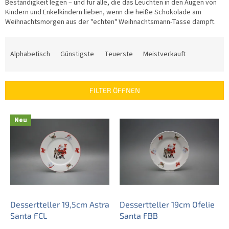
Beständigkeit legen – und für alle, die das Leuchten in den Augen von
Kindern und Enkelkindern lieben, wenn die heiße Schokolade am
Weihnachtsmorgen aus der "echten" Weihnachtsmann-Tasse dampft.
P
r
Alphabetisch
Günstigste
Teuerste
Meistverkauft
o
d
u
FILTER ÖFFNEN
k
t
L
s
Neu
i
o
s
r
t
t
e
i
d
e
e
r
r
u
P
Dessertteller 19,5cm Astra
Dessertteller 19cm Ofelie
n
r
Santa FCL
Santa FBB
g
o