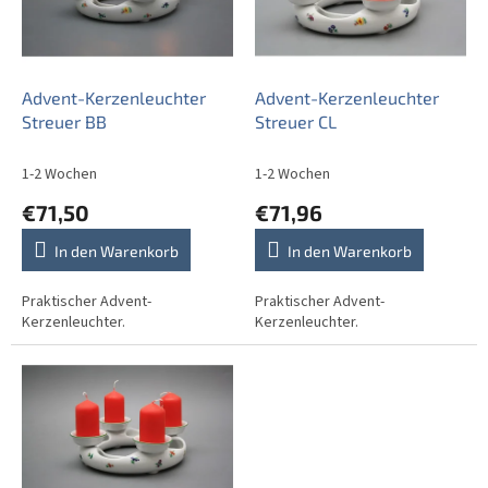
e
i
d
e
e
r
r
u
P
Advent-Kerzenleuchter
Advent-Kerzenleuchter
n
r
Streuer BB
Streuer CL
g
o
d
1-2 Wochen
1-2 Wochen
u
€71,50
€71,96
k
t
In den Warenkorb
In den Warenkorb
e
Praktischer Advent-
Praktischer Advent-
Kerzenleuchter.
Kerzenleuchter.