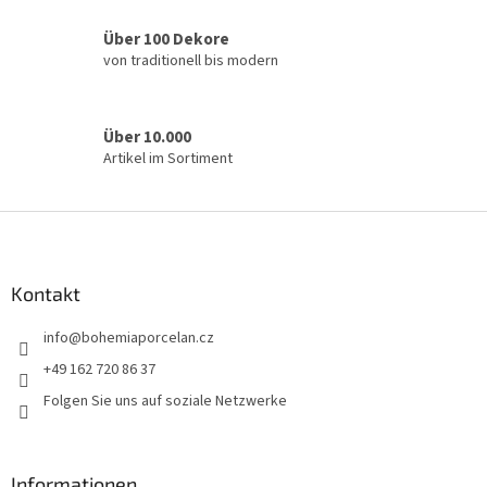
d
e
Über 100 Dekore
r
von traditionell bis modern
L
i
s
t
Über 10.000
e
Artikel im Sortiment
F
u
ß
z
Kontakt
e
info
@
bohemiaporcelan.cz
i
l
+49 162 720 86 37
e
Folgen Sie uns auf soziale Netzwerke
Informationen