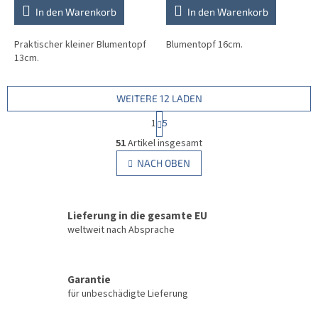
In den Warenkorb
In den Warenkorb
Praktischer kleiner Blumentopf
Blumentopf 16cm.
13cm.
WEITERE 12 LADEN
P
1
5
a
S
g
51
Artikel insgesamt
t
i
e
NACH OBEN
n
u
i
e
e
r
r
u
Lieferung in die gesamte EU
e
n
l
weltweit nach Absprache
g
e
m
e
Garantie
n
für unbeschädigte Lieferung
t
e