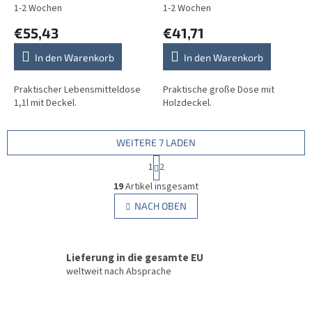
1-2 Wochen
1-2 Wochen
€55,43
€41,71
In den Warenkorb
In den Warenkorb
Praktischer Lebensmitteldose
Praktische große Dose mit
1,1l mit Deckel.
Holzdeckel.
WEITERE 7 LADEN
P
1
2
a
S
g
19
Artikel insgesamt
t
i
e
NACH OBEN
n
u
i
e
e
r
r
u
Lieferung in die gesamte EU
e
n
l
weltweit nach Absprache
g
e
m
e