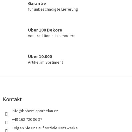
Garantie
n
für unbeschädigte Lieferung
t
e
d
e
Über 100 Dekore
r
von traditionell bis modern
L
i
s
t
Über 10.000
e
Artikel im Sortiment
F
u
ß
z
Kontakt
e
info
@
bohemiaporcelan.cz
i
l
+49 162 720 86 37
e
Folgen Sie uns auf soziale Netzwerke