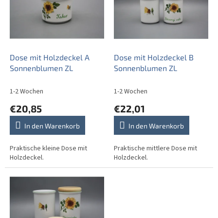
t
t
e
i
d
e
e
r
r
u
P
Dose mit Holzdeckel A
Dose mit Holzdeckel B
n
r
Sonnenblumen ZL
Sonnenblumen ZL
g
o
d
1-2 Wochen
1-2 Wochen
u
€20,85
€22,01
k
t
In den Warenkorb
In den Warenkorb
e
Praktische kleine Dose mit
Praktische mittlere Dose mit
Holzdeckel.
Holzdeckel.