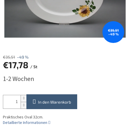
€35,51
–49 %
€35,51
–49 %
€17,78
/ St
Verkaufspreis:
1-2 Wochen
In den Warenkorb
Praktisches Oval 32cm.
Detaillierte Informationen