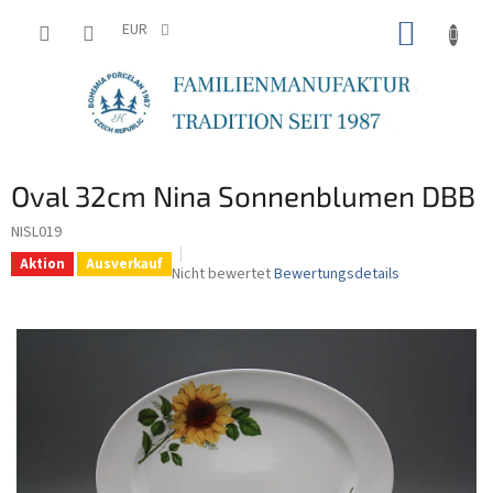
Zum
WARE
Inhalt
EUR
springen
Oval 32cm Nina Sonnenblumen DBB
NISL019
Aktion
Ausverkauf
Die
Nicht bewertet
Bewertungsdetails
durchschnittliche
Produktbewertung
ist
0,0
von
5
Sternen.