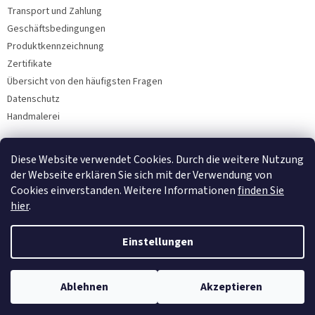
Transport und Zahlung
Geschäftsbedingungen
Produktkennzeichnung
Zertifikate
Übersicht von den häufigsten Fragen
Datenschutz
Handmalerei
Diese Website verwendet Cookies. Durch die weitere Nutzung
Facebook
der Webseite erklären Sie sich mit der Verwendung von
Cookies einverstanden. Weitere Informationen
finden Sie
hier
.
Einstellungen
Ablehnen
Akzeptieren
Copyright 2026
Bohemia Porzellan 1987
. Alle Rechte vorbehalten.