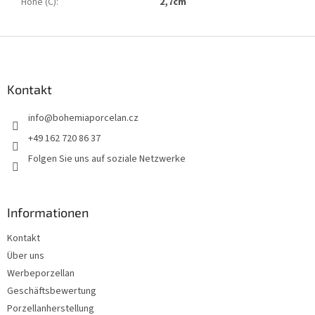
Höhe (C)
:
2,7cm
F
u
ß
z
Kontakt
e
info
@
bohemiaporcelan.cz
i
l
+49 162 720 86 37
e
Folgen Sie uns auf soziale Netzwerke
Informationen
Kontakt
Über uns
Werbeporzellan
Geschäftsbewertung
Porzellanherstellung