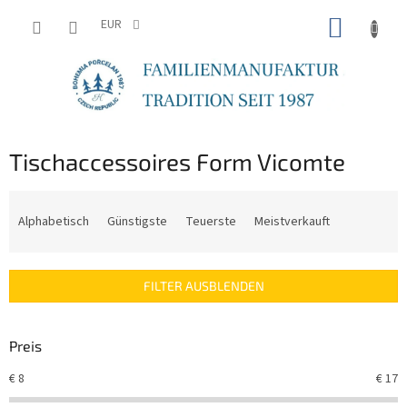
Zum
WARE
Inhalt
EUR
springen
Tischaccessoires Form Vicomte
P
r
Alphabetisch
Günstigste
Teuerste
Meistverkauft
o
d
u
FILTER AUSBLENDEN
k
t
s
Preis
o
r
€
8
€
17
t