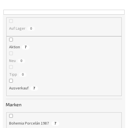
i
e
r
u
n
Auf Lager
0
g
Aktion
7
Neu
0
Tipp
0
Ausverkauf
7
Marken
Bohemia Porcelán 1987
7