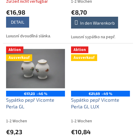
d
Zurzeit nicht verfügbar
1-2 Wochen
u
€16,98
€8,70
k
t
DETAIL
In den Warenkorb
e
Luxusní dvoudílná slánka.
Luxusní sypátko na pepř.
Aktion
Aktion
Ausverkauf
Ausverkauf
€17,23
–46 %
€21,59
–49 %
Sypátko pepř Vicomte
Sypátko pepř Vicomte
Perla GL
Perla GL LUX
1-2 Wochen
1-2 Wochen
€9,23
€10,84