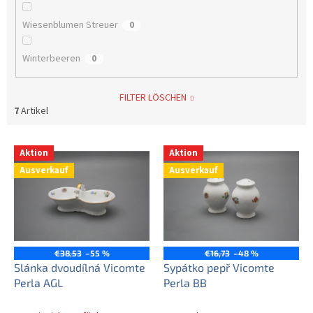
Wiesenblumen Streuer
0
Winterbeeren
0
FILTER LÖSCHEN
7
Artikel
L
Aktion
Aktion
i
Ausverkauf
Ausverkauf
s
t
e
d
e
r
€38,53
–55 %
€16,73
–48 %
P
Slánka dvoudílná Vicomte
Sypátko pepř Vicomte
r
Perla AGL
Perla BB
o