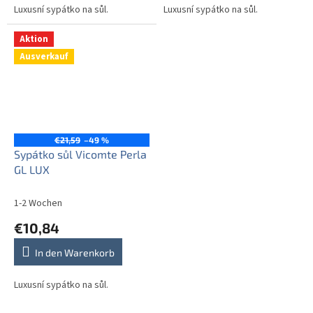
Luxusní sypátko na sůl.
Luxusní sypátko na sůl.
Aktion
Ausverkauf
€21,59
–49 %
Sypátko sůl Vicomte Perla
GL LUX
1-2 Wochen
€10,84
In den Warenkorb
Luxusní sypátko na sůl.