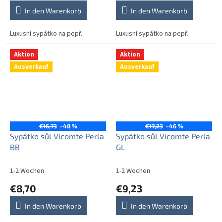
In den Warenkorb
In den Warenkorb
Luxusní sypátko na pepř.
Luxusní sypátko na pepř.
Aktion
Aktion
Ausverkauf
Ausverkauf
€16,73
–48 %
€17,23
–46 %
Sypátko sůl Vicomte Perla
Sypátko sůl Vicomte Perla
BB
GL
1-2 Wochen
1-2 Wochen
€8,70
€9,23
In den Warenkorb
In den Warenkorb