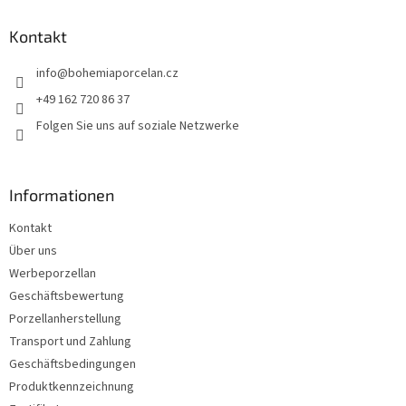
ß
z
Kontakt
e
info
@
bohemiaporcelan.cz
i
l
+49 162 720 86 37
e
Folgen Sie uns auf soziale Netzwerke
Informationen
Kontakt
Über uns
Werbeporzellan
Geschäftsbewertung
Porzellanherstellung
Transport und Zahlung
Geschäftsbedingungen
Produktkennzeichnung