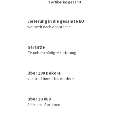
7
Artikel insgesamt
S
t
e
u
Lieferung in die gesamte EU
e
weltweit nach Absprache
r
e
l
Garantie
e
für unbeschädigte Lieferung
m
e
n
t
Über 100 Dekore
e
von traditionell bis modern
d
e
r
L
Über 10.000
i
Artikel im Sortiment
s
t
e
F
u