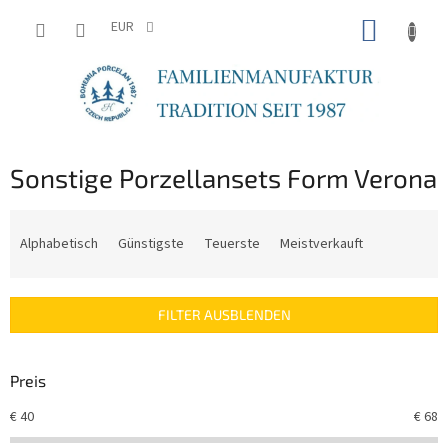
Zum
WARE
Inhalt
EUR
springen
Sonstige Porzellansets Form Verona
P
r
Alphabetisch
Günstigste
Teuerste
Meistverkauft
o
d
u
FILTER AUSBLENDEN
k
t
s
Preis
o
r
€
40
€
68
t