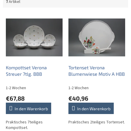
7
Artikel
L
i
s
t
e
d
e
r
P
Kompottset Verona
Tortenset Verona
r
Streuer 7tlg. BBB
Blumenwiese Motiv A HBB
o
d
1-2 Wochen
1-2 Wochen
u
€67,88
€40,96
k
t
In den Warenkorb
In den Warenkorb
e
Praktisches 7teiliges
Praktisches 2teiliges Tortenset.
Kompottset.