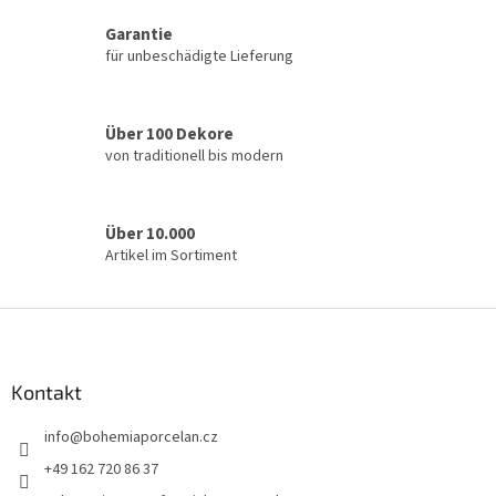
l
Garantie
e
für unbeschädigte Lieferung
m
e
n
t
Über 100 Dekore
e
von traditionell bis modern
d
e
r
L
Über 10.000
i
Artikel im Sortiment
s
t
e
F
u
ß
z
Kontakt
e
info
@
bohemiaporcelan.cz
i
l
+49 162 720 86 37
e