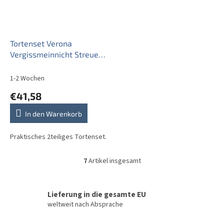
Tortenset Verona
Vergissmeinnicht Streuer
ABB
1-2 Wochen
€41,58
In den Warenkorb
Praktisches 2teiliges Tortenset.
7
Artikel insgesamt
S
t
e
u
Lieferung in die gesamte EU
e
weltweit nach Absprache
r
e