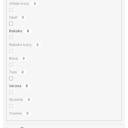
Ofelie Ivory
0
Opal
0
Rokoko
3
Rokoko Ivory
0
Rose
0
Tom
0
Verona
3
Vicomte
0
Yvonne
0