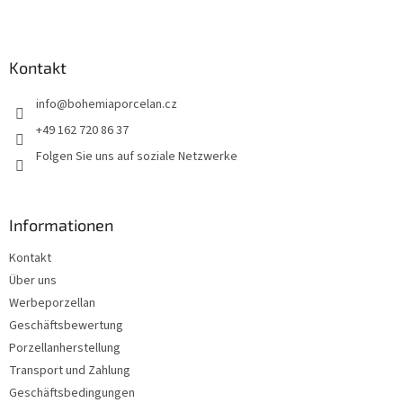
e
F
u
ß
z
Kontakt
e
info
@
bohemiaporcelan.cz
i
l
+49 162 720 86 37
e
Folgen Sie uns auf soziale Netzwerke
Informationen
Kontakt
Über uns
Werbeporzellan
Geschäftsbewertung
Porzellanherstellung
Transport und Zahlung
Geschäftsbedingungen