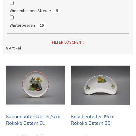
Wiesenblumen Streuer
5
Winterbeeren
15
FILTER LÖSCHEN
8
Artikel
L
i
s
t
e
d
e
r
P
Kannenuntersatz 14,5cm
Knochenteller 19cm
r
Rokoko Ostern CL
Rokoko Ostern BB
o