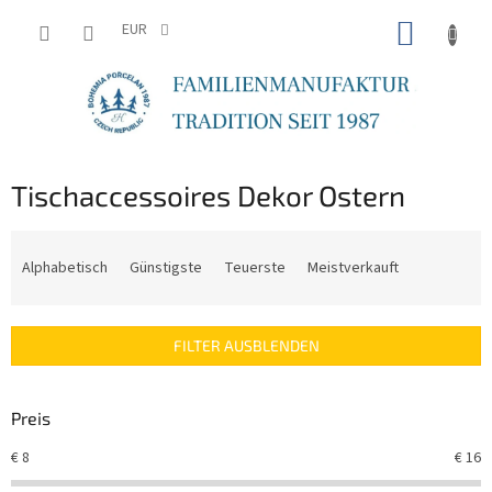
Zum
WARE
Inhalt
EUR
springen
Tischaccessoires Dekor Ostern
P
r
Alphabetisch
Günstigste
Teuerste
Meistverkauft
o
d
u
FILTER AUSBLENDEN
k
t
s
Preis
o
r
€
8
€
16
t