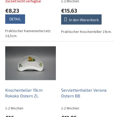
d
Zurzeit nicht verfügbar
1-2 Wochen
u
€8,23
€15,63
k
t
DETAIL
In den Warenkorb
e
Praktischer Kannenuntersatz
Praktischer Knochenteller 19cm.
14,5cm.
Knochenteller 19cm
Serviettenhalter Verona
Rokoko Ostern ZL
Ostern BB
1-2 Wochen
1-2 Wochen