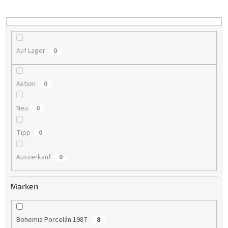
i
e
r
u
n
Auf Lager
0
g
Aktion
0
Neu
0
Tipp
0
Ausverkauf
0
Marken
Bohemia Porcelán 1987
8