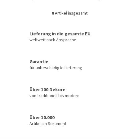
8
Artikel insgesamt
S
t
e
u
Lieferung in die gesamte EU
e
weltweit nach Absprache
r
e
l
Garantie
e
für unbeschädigte Lieferung
m
e
n
t
Über 100 Dekore
e
von traditionell bis modern
d
e
r
L
Über 10.000
i
Artikel im Sortiment
s
t