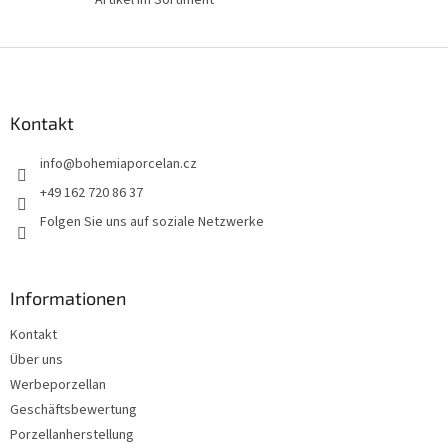
F
u
ß
z
Kontakt
e
info
@
bohemiaporcelan.cz
i
l
+49 162 720 86 37
e
Folgen Sie uns auf soziale Netzwerke
Informationen
Kontakt
Über uns
Werbeporzellan
Geschäftsbewertung
Porzellanherstellung