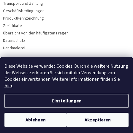
Transport und Zahlung
Geschäftsbedingungen
Produktkennzeichnung
Zertifikate
Übersicht von den häufigsten Fragen
Datenschutz
Handmalerei
Diese Website verwendet Cookies. Durch die weitere Nutzung
Facebook
der Webseite erklären Sie sich mit der Verwendung von
Cookies einverstanden. Weitere Informationen
finden Sie
hier
.
Einstellungen
Ablehnen
Akzeptieren
Copyright 2026
Bohemia Porzellan 1987
. Alle Rechte vorbehalten.