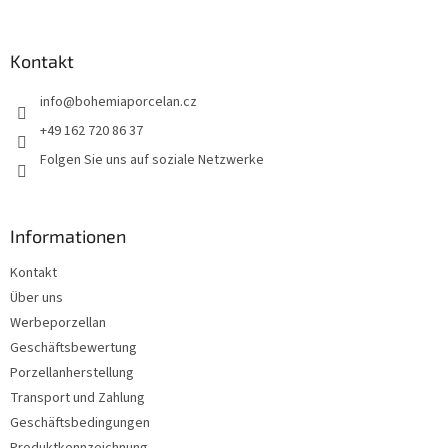
u
ß
z
Kontakt
e
info
@
bohemiaporcelan.cz
i
l
+49 162 720 86 37
e
Folgen Sie uns auf soziale Netzwerke
Informationen
Kontakt
Über uns
Werbeporzellan
Geschäftsbewertung
Porzellanherstellung
Transport und Zahlung
Geschäftsbedingungen