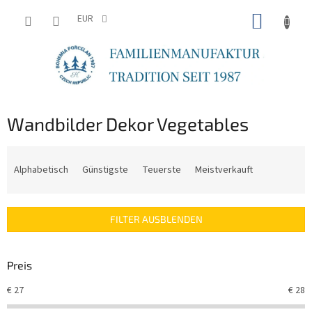
Zum
WARE
Inhalt
EUR
springen
Wandbilder Dekor Vegetables
P
r
Alphabetisch
Günstigste
Teuerste
Meistverkauft
o
d
u
FILTER AUSBLENDEN
k
t
s
Preis
o
r
€
27
€
28
t