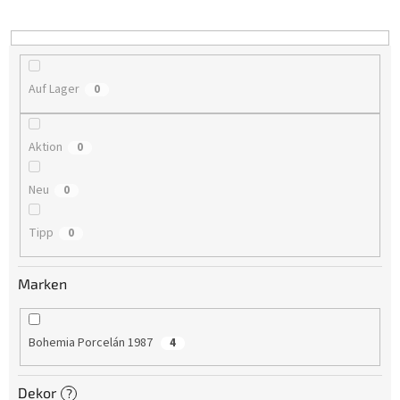
i
e
r
u
n
Auf Lager
0
g
Aktion
0
Neu
0
Tipp
0
Marken
Bohemia Porcelán 1987
4
Dekor
?