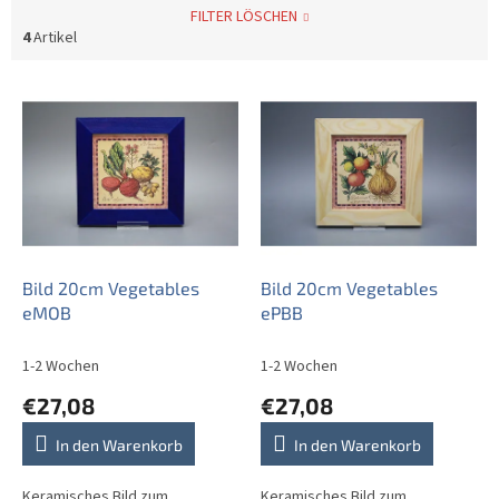
FILTER LÖSCHEN
4
Artikel
L
i
s
t
e
d
e
r
P
Bild 20cm Vegetables
Bild 20cm Vegetables
r
eMOB
ePBB
o
d
1-2 Wochen
1-2 Wochen
u
€27,08
€27,08
k
t
In den Warenkorb
In den Warenkorb
e
Keramisches Bild zum
Keramisches Bild zum