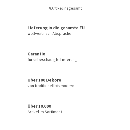
4
Artikel insgesamt
S
t
e
u
Lieferung in die gesamte EU
e
weltweit nach Absprache
r
e
l
Garantie
e
für unbeschädigte Lieferung
m
e
n
t
Über 100 Dekore
e
von traditionell bis modern
d
e
r
L
Über 10.000
i
Artikel im Sortiment
s
t
e
F