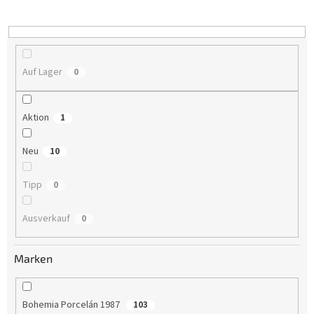
i
e
r
u
n
Auf Lager
0
g
Aktion
1
Neu
10
Tipp
0
Ausverkauf
0
Marken
Bohemia Porcelán 1987
103