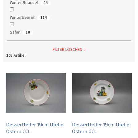
Winter Bouquet
44
Winterbeeren
114
Safari
10
FILTER LÖSCHEN
103
Artikel
L
i
s
t
e
d
e
r
P
Dessertteller 19cm Ofelie
Dessertteller 19cm Ofelie
r
Ostern CCL
Ostern GCL