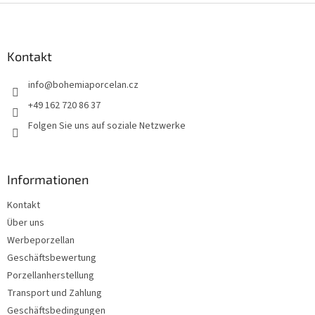
F
u
ß
z
Kontakt
e
info
@
bohemiaporcelan.cz
i
l
+49 162 720 86 37
e
Folgen Sie uns auf soziale Netzwerke
Informationen
Kontakt
Über uns
Werbeporzellan
Geschäftsbewertung
Porzellanherstellung
Transport und Zahlung
Geschäftsbedingungen