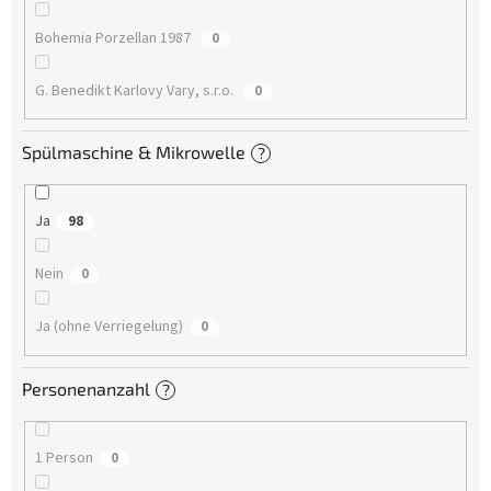
Bohemia Porzellan 1987
0
G. Benedikt Karlovy Vary, s.r.o.
0
Spülmaschine & Mikrowelle
?
Ja
98
Nein
0
Ja (ohne Verriegelung)
0
Personenanzahl
?
1 Person
0