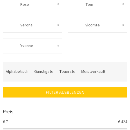
Rose
Tom
Verona
Vicomte
Yvonne
P
r
Alphabetisch
Günstigste
Teuerste
Meistverkauft
o
d
u
FILTER AUSBLENDEN
k
t
s
Preis
o
r
€
7
€
424
t