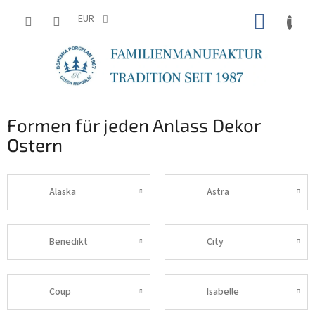
Zum
WARE
Inhalt
EUR
springen
Formen für jeden Anlass Dekor
Ostern
Alaska
Astra
Benedikt
City
Coup
Isabelle