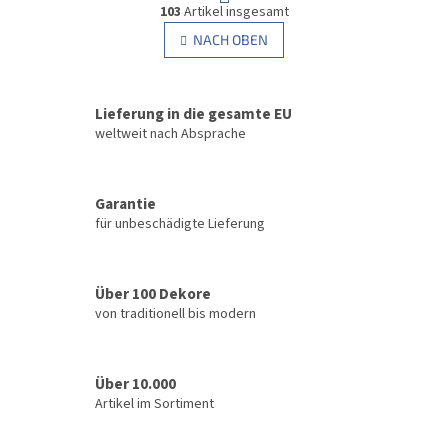
S
g
103
Artikel insgesamt
t
i
e
NACH OBEN
n
u
i
e
e
r
r
u
Lieferung in die gesamte EU
e
n
l
weltweit nach Absprache
g
e
m
e
Garantie
n
für unbeschädigte Lieferung
t
e
d
e
Über 100 Dekore
r
von traditionell bis modern
L
i
s
t
Über 10.000
e
Artikel im Sortiment