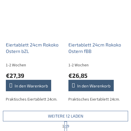
Eiertablett 24cm Rokoko
Eiertablett 24cm Rokoko
Ostern bZL
Ostern fBB
1-2 Wochen
1-2 Wochen
€27,39
€26,85
In den Warenkorb
In den Warenkorb
Praktisches Eiertablett 24cm.
Praktisches Eiertablett 24cm.
WEITERE 12 LADEN
P
1
9
a