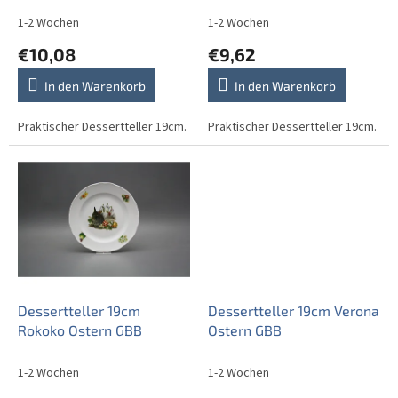
o
d
1-2 Wochen
1-2 Wochen
u
€10,08
€9,62
k
t
In den Warenkorb
In den Warenkorb
e
Praktischer Dessertteller 19cm.
Praktischer Dessertteller 19cm.
Dessertteller 19cm
Dessertteller 19cm Verona
Rokoko Ostern GBB
Ostern GBB
1-2 Wochen
1-2 Wochen