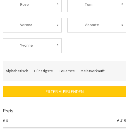
Rose
Tom
Verona
Vicomte
Yvonne
P
r
Alphabetisch
Günstigste
Teuerste
Meistverkauft
o
d
u
FILTER AUSBLENDEN
k
t
s
Preis
o
r
€
6
€
415
t