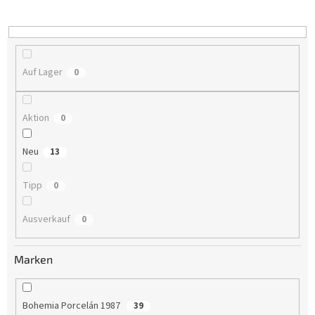
i
e
r
u
n
Auf Lager
0
g
Aktion
0
Neu
13
Tipp
0
Ausverkauf
0
Marken
Bohemia Porcelán 1987
39