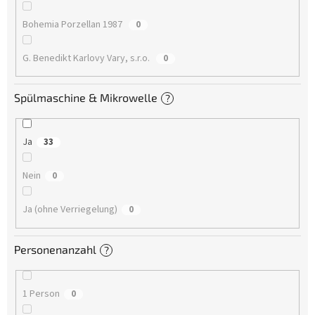
Bohemia Porzellan 1987
0
G. Benedikt Karlovy Vary, s.r.o.
0
Spülmaschine & Mikrowelle
?
Ja
33
Nein
0
Ja (ohne Verriegelung)
0
Personenanzahl
?
1 Person
0