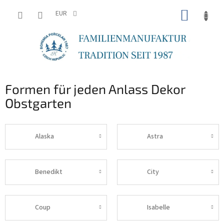
Zum
WARE
Inhalt
EUR
springen
Formen für jeden Anlass Dekor
Obstgarten
Alaska
Astra
Benedikt
City
Coup
Isabelle