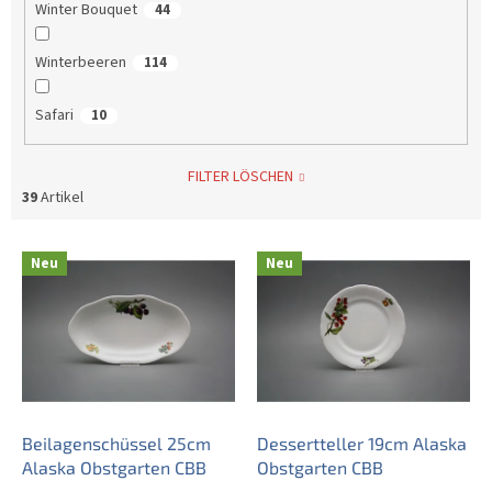
Winter Bouquet
44
Winterbeeren
114
Safari
10
FILTER LÖSCHEN
39
Artikel
L
Neu
Neu
i
s
t
e
d
e
r
P
Beilagenschüssel 25cm
Dessertteller 19cm Alaska
r
Alaska Obstgarten CBB
Obstgarten CBB