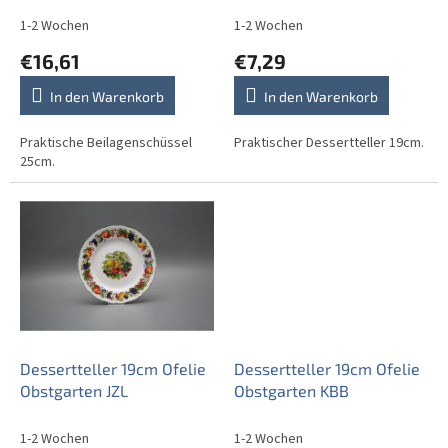
o
d
1-2 Wochen
1-2 Wochen
u
€16,61
€7,29
k
t
In den Warenkorb
In den Warenkorb
e
Praktische Beilagenschüssel
Praktischer Dessertteller 19cm.
25cm.
Dessertteller 19cm Ofelie
Dessertteller 19cm Ofelie
Obstgarten JZL
Obstgarten KBB
1-2 Wochen
1-2 Wochen