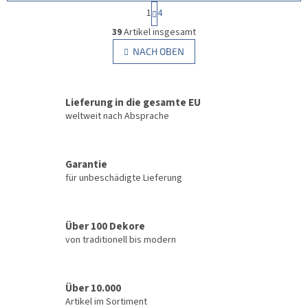
P
1
4
a
S
g
39
Artikel insgesamt
t
i
e
NACH OBEN
n
u
i
e
e
r
r
u
Lieferung in die gesamte EU
e
n
l
weltweit nach Absprache
g
e
m
e
Garantie
n
für unbeschädigte Lieferung
t
e
d
e
Über 100 Dekore
r
von traditionell bis modern
L
i
s
t
Über 10.000
e
Artikel im Sortiment