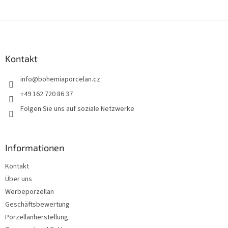
F
u
ß
z
Kontakt
e
info
@
bohemiaporcelan.cz
i
l
+49 162 720 86 37
e
Folgen Sie uns auf soziale Netzwerke
Informationen
Kontakt
Über uns
Werbeporzellan
Geschäftsbewertung
Porzellanherstellung