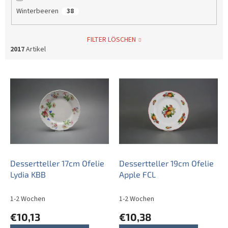
Winterbeeren
38
FILTER LÖSCHEN
2017
Artikel
L
i
s
t
e
d
e
r
P
Dessertteller 17cm Ofelie
Dessertteller 19cm Ofelie
r
Lydia KBB
Apple FCL
o
d
1-2 Wochen
1-2 Wochen
u
€10,13
€10,38
k