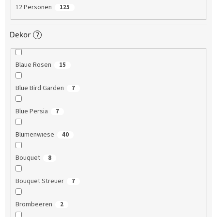
12 Personen
125
Dekor
?
Blaue Rosen
15
Blue Bird Garden
7
Blue Persia
7
Blumenwiese
40
Bouquet
8
Bouquet Streuer
7
Brombeeren
2