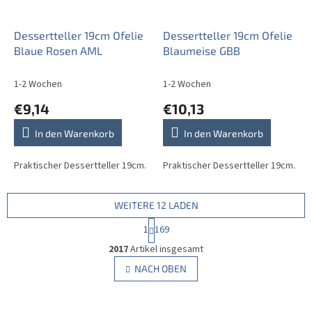
Dessertteller 19cm Ofelie
Dessertteller 19cm Ofelie
Blaue Rosen AML
Blaumeise GBB
1-2 Wochen
1-2 Wochen
€9,14
€10,13
In den Warenkorb
In den Warenkorb
Praktischer Dessertteller 19cm.
Praktischer Dessertteller 19cm.
WEITERE 12 LADEN
P
1
169
a
S
g
2017
Artikel insgesamt
t
i
e
NACH OBEN
n
u
i
e
e
r
r