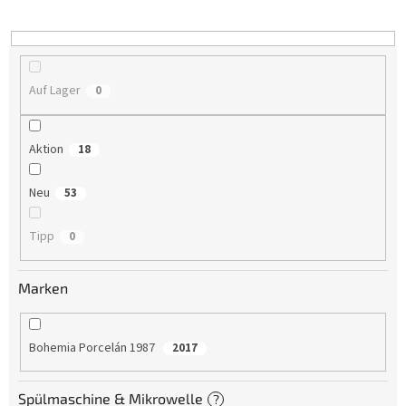
i
e
r
u
n
Auf Lager
0
g
Aktion
18
Neu
53
Tipp
0
Marken
Bohemia Porcelán 1987
2017
Spülmaschine & Mikrowelle
?