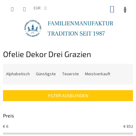
Zum
WARE
Inhalt
EUR
springen
Ofelie Dekor Drei Grazien
P
r
Alphabetisch
Günstigste
Teuerste
Meistverkauft
o
d
u
FILTER AUSBLENDEN
k
t
s
Preis
o
r
€
6
€
852
t