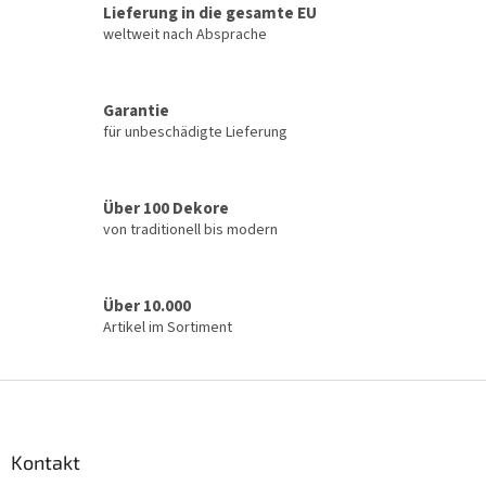
u
Lieferung in die gesamte EU
e
n
l
weltweit nach Absprache
g
e
m
e
Garantie
n
für unbeschädigte Lieferung
t
e
d
e
Über 100 Dekore
r
von traditionell bis modern
L
i
s
t
Über 10.000
e
Artikel im Sortiment
F
u
ß
z
Kontakt
e