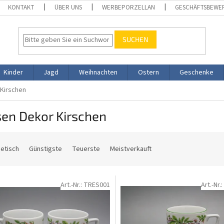
KONTAKT
ÜBER UNS
WERBEPORZELLAN
GESCHÄFTSBEWE
SUCHEN
Kinder
Jagd
Weihnachten
Ostern
Geschenke
Kirschen
sen Dekor Kirschen
etisch
Günstigste
Teuerste
Meistverkauft
Art.-Nr.:
TRES001
Art.-Nr.: