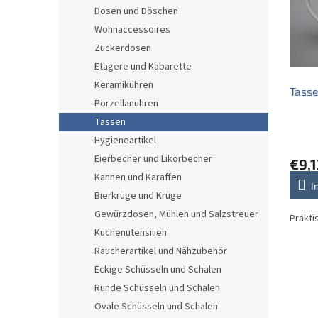
e
o
e
Dosen und Döschen
d
r
Wohnaccessoires
e
t
r
i
Zuckerdosen
P
e
Etagere und Kabarette
r
r
Keramikuhren
Tasse
o
u
Porzellanuhren
d
n
Tassen
u
g
k
Hygieneartikel
t
Eierbecher und Likörbecher
€9,1
e
Kannen und Karaffen
I
Bierkrüge und Krüge
Gewürzdosen, Mühlen und Salzstreuer
Prakti
Küchenutensilien
Raucherartikel und Nähzubehör
Eckige Schüsseln und Schalen
Runde Schüsseln und Schalen
Ovale Schüsseln und Schalen