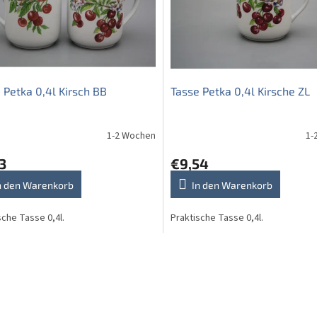
 Petka 0,4l Kirsch BB
Tasse Petka 0,4l Kirsche ZL
1-2 Wochen
1-
3
€9,54
n den Warenkorb
In den Warenkorb
sche Tasse 0,4l.
Praktische Tasse 0,4l.
S
t
e
u
e