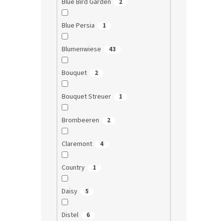
Blue Bird Garden
2
Blue Persia
1
Blumenwiese
43
Bouquet
2
Bouquet Streuer
1
Brombeeren
2
Claremont
4
Country
1
Daisy
5
Distel
6