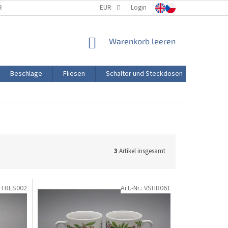
RTUNG
PORZELLANHERSTELLUNG
EUR
Login
TRANSPORT UND ZAHLUNG
WARENKORB
Warenkorb leeren
Beschläge
Fliesen
Schalter und Steckdosen
Aktion
3
Artikel insgesamt
TRES002
Art.-Nr.:
VSHR061