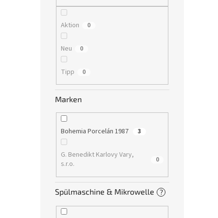
Aktion
0
Neu
0
Tipp
0
Marken
Bohemia Porcelán 1987
3
G. Benedikt Karlovy Vary,
0
s.r.o.
Spülmaschine & Mikrowelle
?