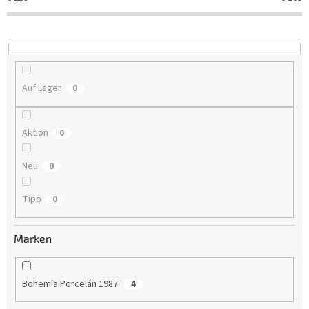
t
i
e
r
u
n
Auf Lager
0
g
Aktion
0
Neu
0
Tipp
0
Marken
Bohemia Porcelán 1987
4