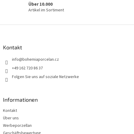
L
Über 10.000
i
Artikel im Sortiment
s
t
e
F
u
ß
z
Kontakt
e
info
@
bohemiaporcelan.cz
i
l
+49 162 720 86 37
e
Folgen Sie uns auf soziale Netzwerke
Informationen
Kontakt
Über uns
Werbeporzellan
Geschäftsbewertung