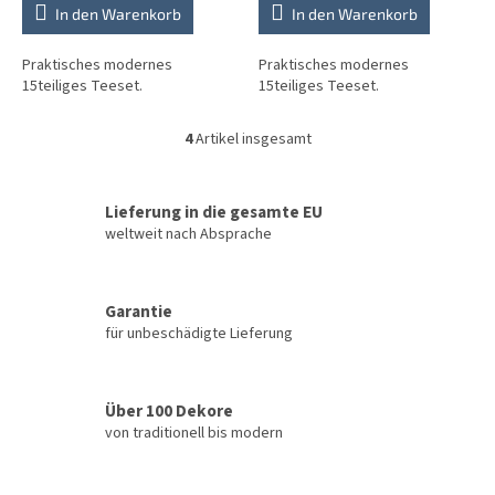
In den Warenkorb
In den Warenkorb
Praktisches modernes
Praktisches modernes
15teiliges Teeset.
15teiliges Teeset.
4
Artikel insgesamt
S
t
e
u
Lieferung in die gesamte EU
e
weltweit nach Absprache
r
e
l
Garantie
e
für unbeschädigte Lieferung
m
e
n
t
Über 100 Dekore
e
von traditionell bis modern
d
e
r