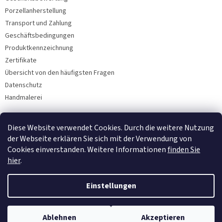
Porzellanherstellung
Transport und Zahlung
Geschäftsbedingungen
Produktkennzeichnung
Zertifikate
Übersicht von den häufigsten Fragen
Datenschutz
Handmalerei
Diese Website verwendet Cookies. Durch die weitere Nutzung
Facebook
der Webseite erklären Sie sich mit der Verwendung von
Cookies einverstanden. Weitere Informationen
finden Sie
hier
.
Einstellungen
Ablehnen
Akzeptieren
Copyright 2026
Bohemia Porzellan 1987
. Alle Rechte vorbehalten.