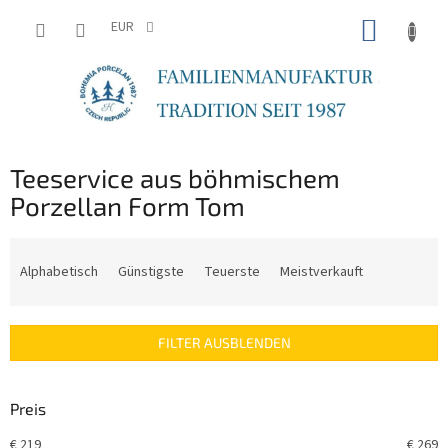
Zum
WARE
Inhalt
EUR
springen
Teeservice aus böhmischem
Porzellan Form Tom
P
r
Alphabetisch
Günstigste
Teuerste
Meistverkauft
o
d
u
FILTER AUSBLENDEN
k
t
s
Preis
o
r
€
219
€
269