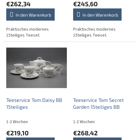
€262,34
€245,60
k
t
In den Warenkorb
In den Warenkorb
e
Praktisches modernes
Praktisches modernes
15teiliges Teeset.
15teiliges Teeset.
Teeservice Tom Daisy BB
Teeservice Tom Secret
15teiliges
Garden 15teiliges BB
1-2 Wochen
1-2 Wochen
€219,10
€268,42