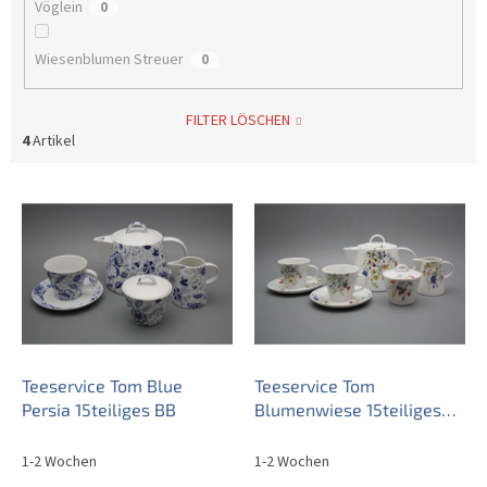
Vöglein
0
Wiesenblumen Streuer
0
FILTER LÖSCHEN
4
Artikel
L
i
s
t
e
d
e
r
P
Teeservice Tom Blue
Teeservice Tom
r
Persia 15teiliges BB
Blumenwiese 15teiliges
o
BB
d
1-2 Wochen
1-2 Wochen
u