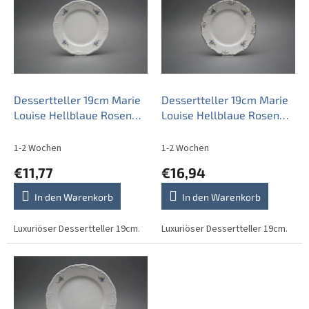
s
t
e
d
e
r
P
Dessertteller 19cm Marie
Dessertteller 19cm Marie
r
Louise Hellblaue Rosen
Louise Hellblaue Rosen
o
EBB
EPL
d
1-2 Wochen
1-2 Wochen
u
€11,77
€16,94
k
t
In den Warenkorb
In den Warenkorb
e
Luxuriöser Dessertteller 19cm.
Luxuriöser Dessertteller 19cm.