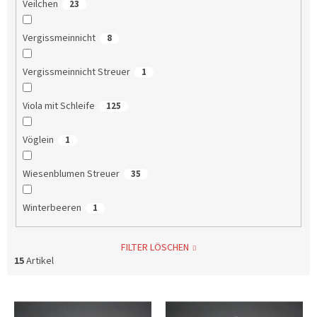
Veilchen
23
Vergissmeinnicht
8
Vergissmeinnicht Streuer
1
Viola mit Schleife
125
Vöglein
1
Wiesenblumen Streuer
35
Winterbeeren
1
FILTER LÖSCHEN
15
Artikel
L
i