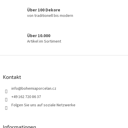
d
e
Über 100 Dekore
r
von traditionell bis modern
L
i
s
t
Über 10.000
e
Artikel im Sortiment
F
u
ß
z
Kontakt
e
info
@
bohemiaporcelan.cz
i
l
+49 162 720 86 37
e
Folgen Sie uns auf soziale Netzwerke
Informationen