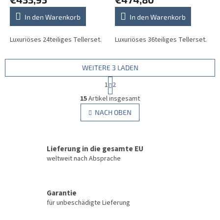
In den Warenkorb
In den Warenkorb
Luxuriöses 24teiliges Tellerset.
Luxuriöses 36teiliges Tellerset.
WEITERE 3 LADEN
P
1
2
a
S
g
15
Artikel insgesamt
t
i
e
NACH OBEN
n
u
i
e
e
r
r
u
Lieferung in die gesamte EU
e
n
l
weltweit nach Absprache
g
e
m
e
Garantie
n
für unbeschädigte Lieferung
t
e