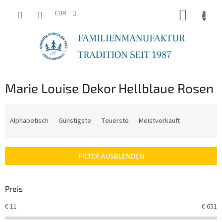
Zum
WARE
Inhalt
EUR
springen
Marie Louise Dekor Hellblaue Rosen
P
r
Alphabetisch
Günstigste
Teuerste
Meistverkauft
o
d
u
FILTER AUSBLENDEN
k
t
s
Preis
o
r
€
11
€
651
t