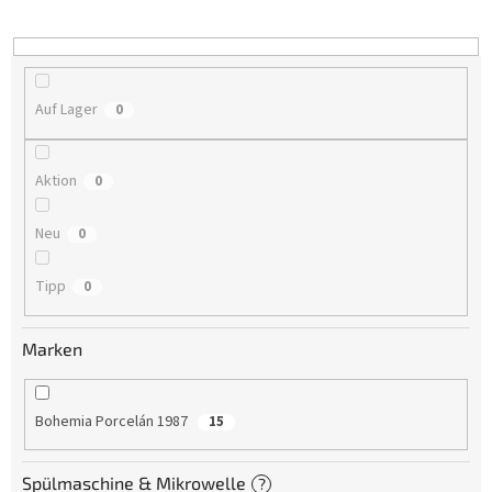
i
e
r
u
n
Auf Lager
0
g
Aktion
0
Neu
0
Tipp
0
Marken
Bohemia Porcelán 1987
15
Spülmaschine & Mikrowelle
?