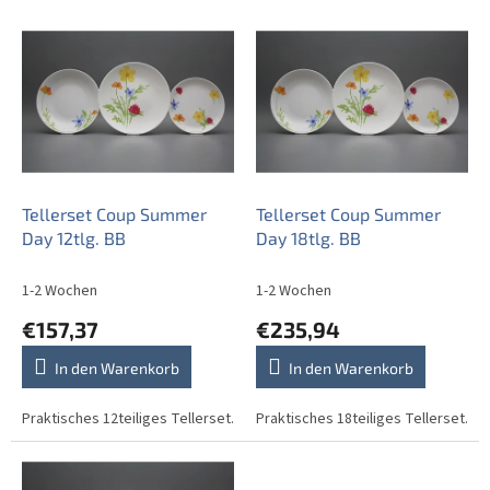
L
i
s
t
e
d
e
r
P
Tellerset Coup Summer
Tellerset Coup Summer
r
Day 12tlg. BB
Day 18tlg. BB
o
d
1-2 Wochen
1-2 Wochen
u
€157,37
€235,94
k
t
In den Warenkorb
In den Warenkorb
e
Praktisches 12teiliges Tellerset.
Praktisches 18teiliges Tellerset.