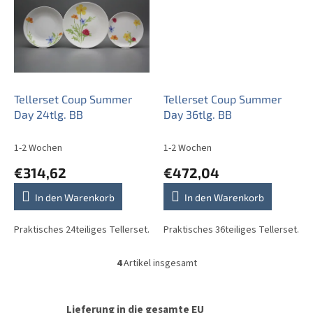
Tellerset Coup Summer
Tellerset Coup Summer
Day 24tlg. BB
Day 36tlg. BB
1-2 Wochen
1-2 Wochen
€314,62
€472,04
In den Warenkorb
In den Warenkorb
Praktisches 24teiliges Tellerset.
Praktisches 36teiliges Tellerset.
4
Artikel insgesamt
S
t
e
u
Lieferung in die gesamte EU