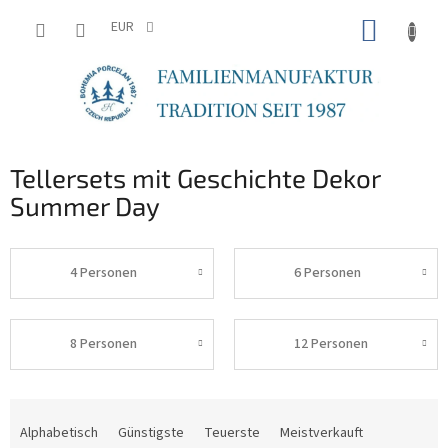
Zum
WARE
Inhalt
EUR
springen
Tellersets mit Geschichte Dekor
Summer Day
4 Personen
6 Personen
8 Personen
12 Personen
P
r
Alphabetisch
Günstigste
Teuerste
Meistverkauft