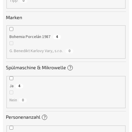
Tipp
0
Marken
Bohemia Porcelán 1987
4
G. Benedikt Karlovy Vary, s.r.o.
0
Spülmaschine & Mikrowelle
?
Ja
4
Nein
0
Personenanzahl
?