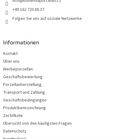
info
@
bohemiaporcelan.cz
i
l
+49 162 720 86 37
e
Folgen Sie uns auf soziale Netzwerke
Informationen
Kontakt
Über uns
Werbeporzellan
Geschäftsbewertung
Porzellanherstellung
Transport und Zahlung
Geschäftsbedingungen
Produktkennzeichnung
Zertifikate
Übersicht von den häufigsten Fragen
Datenschutz
Handmalerei