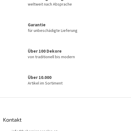
e
weltweit nach Absprache
r
e
l
Garantie
e
für unbeschädigte Lieferung
m
e
n
t
Über 100 Dekore
e
von traditionell bis modern
d
e
r
L
Über 10.000
i
Artikel im Sortiment
s
t
e
F
u
ß
z
Kontakt
e