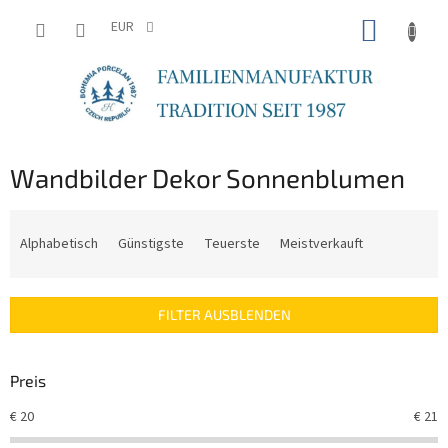
Zum
WARE
Inhalt
EUR
springen
Wandbilder Dekor Sonnenblumen
P
r
Alphabetisch
Günstigste
Teuerste
Meistverkauft
o
d
u
FILTER AUSBLENDEN
k
t
s
Preis
o
r
€
20
€
21
t