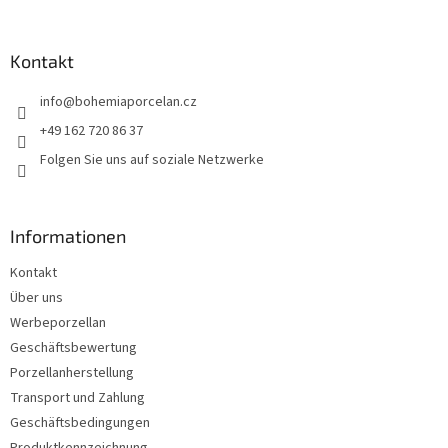
u
ß
z
Kontakt
e
info
@
bohemiaporcelan.cz
i
l
+49 162 720 86 37
e
Folgen Sie uns auf soziale Netzwerke
Informationen
Kontakt
Über uns
Werbeporzellan
Geschäftsbewertung
Porzellanherstellung
Transport und Zahlung
Geschäftsbedingungen