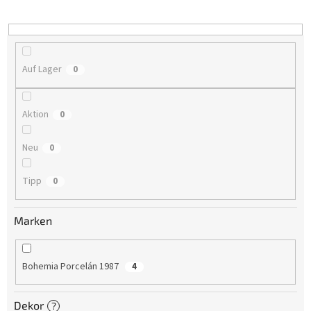
i
e
r
u
n
Auf Lager
0
g
Aktion
0
Neu
0
Tipp
0
Marken
Bohemia Porcelán 1987
4
Dekor
?