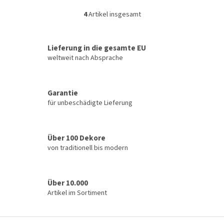
4
Artikel insgesamt
S
t
e
u
Lieferung in die gesamte EU
e
weltweit nach Absprache
r
e
l
Garantie
e
für unbeschädigte Lieferung
m
e
n
t
Über 100 Dekore
e
von traditionell bis modern
d
e
r
L
Über 10.000
i
Artikel im Sortiment
s
t
e
F