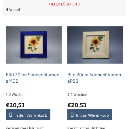
FILTER LÖSCHEN
4
Artikel
L
i
s
t
e
d
e
r
P
Bild 20cm Sonnenblumen
Bild 20cm Sonnenblumen
r
eMOB
ePBB
o
d
1-2 Wochen
1-2 Wochen
u
€20,53
€20,53
k
t
In den Warenkorb
In den Warenkorb
e
Keramisches Bild zum
Keramisches Bild zum