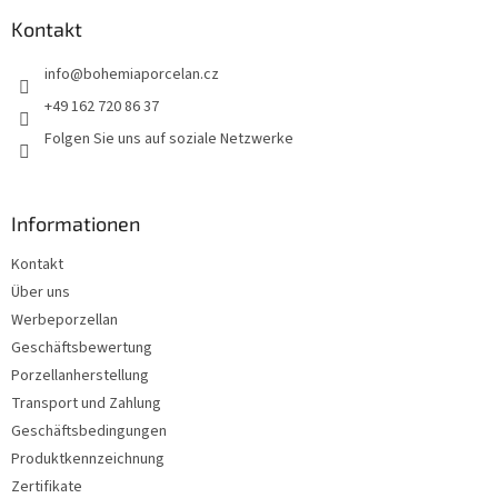
ß
z
Kontakt
e
info
@
bohemiaporcelan.cz
i
l
+49 162 720 86 37
e
Folgen Sie uns auf soziale Netzwerke
Informationen
Kontakt
Über uns
Werbeporzellan
Geschäftsbewertung
Porzellanherstellung
Transport und Zahlung
Geschäftsbedingungen
Produktkennzeichnung
Zertifikate