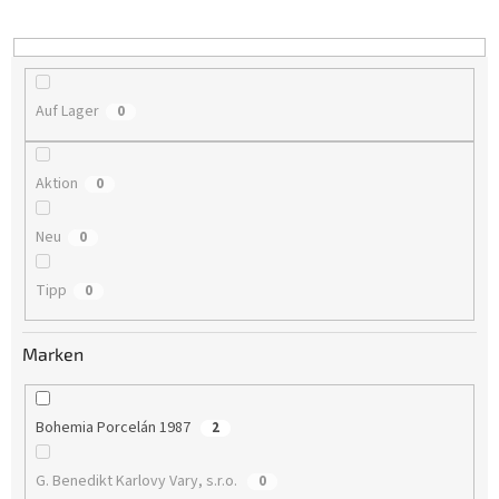
i
e
r
u
n
Auf Lager
0
g
Aktion
0
Neu
0
Tipp
0
Marken
Bohemia Porcelán 1987
2
G. Benedikt Karlovy Vary, s.r.o.
0