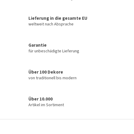
S
t
e
u
Lieferung in die gesamte EU
e
weltweit nach Absprache
r
e
l
Garantie
e
für unbeschädigte Lieferung
m
e
n
t
Über 100 Dekore
e
von traditionell bis modern
d
e
r
L
Über 10.000
i
Artikel im Sortiment
s
t
e
F
u