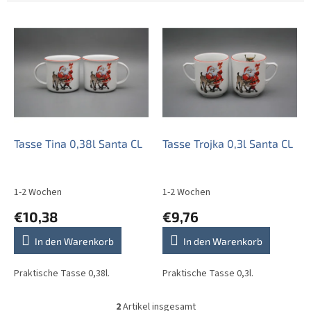
L
i
s
t
e
d
e
r
P
Tasse Tina 0,38l Santa CL
Tasse Trojka 0,3l Santa CL
r
o
d
1-2 Wochen
1-2 Wochen
u
€10,38
€9,76
k
t
In den Warenkorb
In den Warenkorb
e
Praktische Tasse 0,38l.
Praktische Tasse 0,3l.
2
Artikel insgesamt