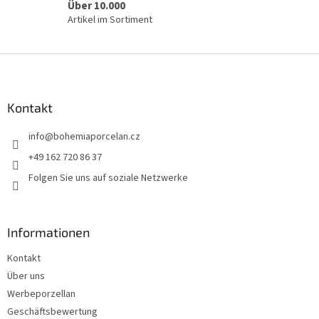
Über 10.000
Artikel im Sortiment
F
u
ß
z
Kontakt
e
info
@
bohemiaporcelan.cz
i
l
+49 162 720 86 37
e
Folgen Sie uns auf soziale Netzwerke
Informationen
Kontakt
Über uns
Werbeporzellan
Geschäftsbewertung