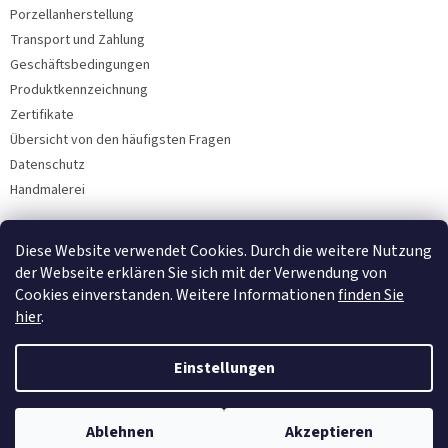
Porzellanherstellung
Transport und Zahlung
Geschäftsbedingungen
Produktkennzeichnung
Zertifikate
Übersicht von den häufigsten Fragen
Datenschutz
Handmalerei
Diese Website verwendet Cookies. Durch die weitere Nutzung
Facebook
der Webseite erklären Sie sich mit der Verwendung von
Cookies einverstanden. Weitere Informationen
finden Sie
hier
.
Einstellungen
Ablehnen
Akzeptieren
Copyright 2026
Bohemia Porzellan 1987
. Alle Rechte vorbehalten.