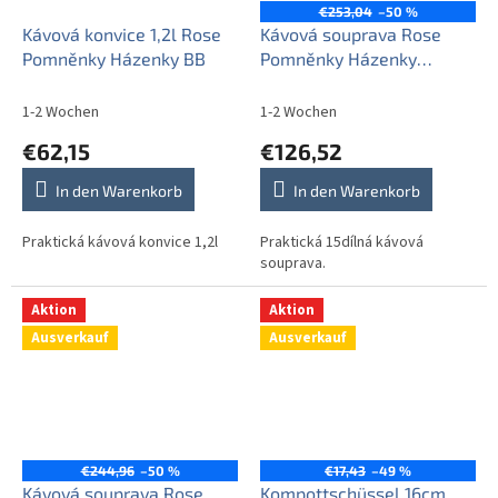
€253,04
–50 %
Kávová konvice 1,2l Rose
Kávová souprava Rose
Pomněnky Házenky BB
Pomněnky Házenky
15dílná AL
1-2 Wochen
1-2 Wochen
€62,15
€126,52
In den Warenkorb
In den Warenkorb
Praktická kávová konvice 1,2l
Praktická 15dílná kávová
souprava.
Aktion
Aktion
Ausverkauf
Ausverkauf
€244,96
–50 %
€17,43
–49 %
Kávová souprava Rose
Kompottschüssel 16cm