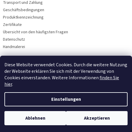
Transport und Zahlung
Geschäftsbedingungen
Produktkennzeichnung
Zertifikate
Übersicht von den häufigsten Fragen
Datenschutz
Handmalerei
Diese Website verwendet Cookies. Durch die weitere Nutzung
Facebook
der Webseite erklären Sie sich mit der Verwendung von
Cookies einverstanden. Weitere Informationen
finden Sie
hier
.
Einstellungen
Ablehnen
Akzeptieren
Copyright 2026
Bohemia Porzellan 1987
. Alle Rechte vorbehalten.