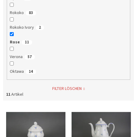
Rokoko
83
Rokoko Ivory
2
Rose
11
Verona
57
Oktawa
14
FILTER LÖSCHEN
11
Artikel
L
i
s
t
e