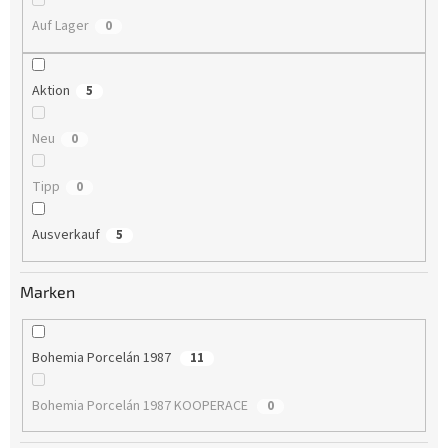
u
n
Auf Lager
0
g
Aktion
5
Neu
0
Tipp
0
Ausverkauf
5
Marken
Bohemia Porcelán 1987
11
Bohemia Porcelán 1987 KOOPERACE
0