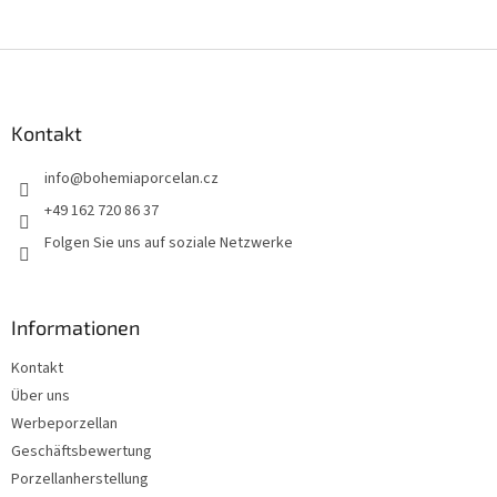
s
t
e
F
u
ß
z
Kontakt
e
info
@
bohemiaporcelan.cz
i
l
+49 162 720 86 37
e
Folgen Sie uns auf soziale Netzwerke
Informationen
Kontakt
Über uns
Werbeporzellan
Geschäftsbewertung
Porzellanherstellung