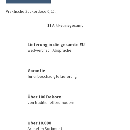
Praktische Zuckerdose 0,25l.
11
Artikel insgesamt
S
t
e
u
Lieferung in die gesamte EU
e
weltweit nach Absprache
r
e
l
Garantie
e
für unbeschädigte Lieferung
m
e
n
t
Über 100 Dekore
e
von traditionell bis modern
d
e
r
L
Über 10.000
i
Artikel im Sortiment