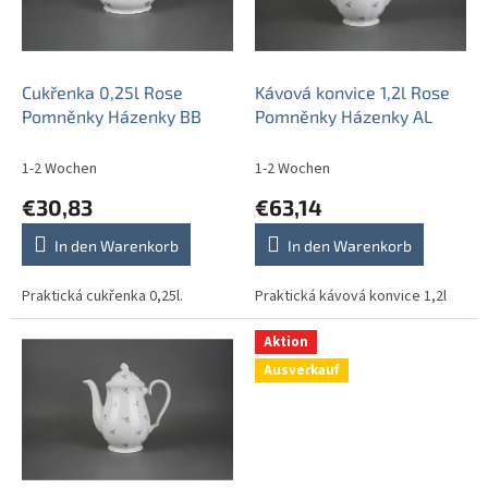
d
e
r
P
Cukřenka 0,25l Rose
Kávová konvice 1,2l Rose
r
Pomněnky Házenky BB
Pomněnky Házenky AL
o
d
1-2 Wochen
1-2 Wochen
u
€30,83
€63,14
k
t
In den Warenkorb
In den Warenkorb
e
Praktická cukřenka 0,25l.
Praktická kávová konvice 1,2l
Aktion
Ausverkauf