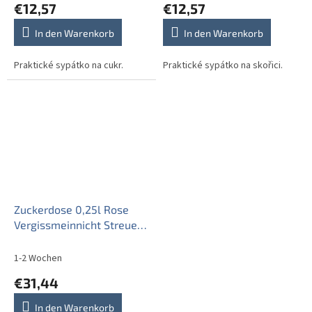
€12,57
€12,57
In den Warenkorb
In den Warenkorb
Praktické sypátko na cukr.
Praktické sypátko na skořici.
Zuckerdose 0,25l Rose
Vergissmeinnicht Streuer
AL
1-2 Wochen
€31,44
In den Warenkorb