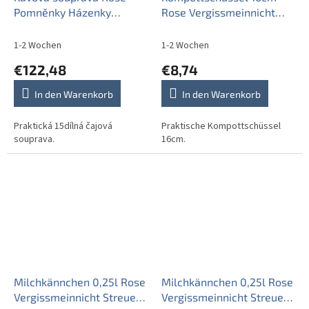
Pomněnky Házenky
Rose Vergissmeinnicht
15dílná BB
Streuer AAL
1-2 Wochen
1-2 Wochen
€122,48
€8,74
In den Warenkorb
In den Warenkorb
Praktická 15dílná čajová
Praktische Kompottschüssel
souprava.
16cm.
Milchkännchen 0,25l Rose
Milchkännchen 0,25l Rose
Vergissmeinnicht Streuer
Vergissmeinnicht Streuer