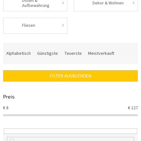
Dosen &
Dekor & Wohnen
Aufbewahrung
Fliesen
P
r
Alphabetisch
Günstigste
Teuerste
Meistverkauft
o
d
u
FILTER AUSBLENDEN
k
t
s
Preis
o
r
€
8
€
127
t
i
e
r