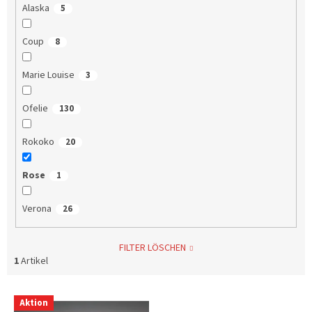
Alaska
5
Coup
8
Marie Louise
3
Ofelie
130
Rokoko
20
Rose
1
Verona
26
FILTER LÖSCHEN
1
Artikel
L
Aktion
i