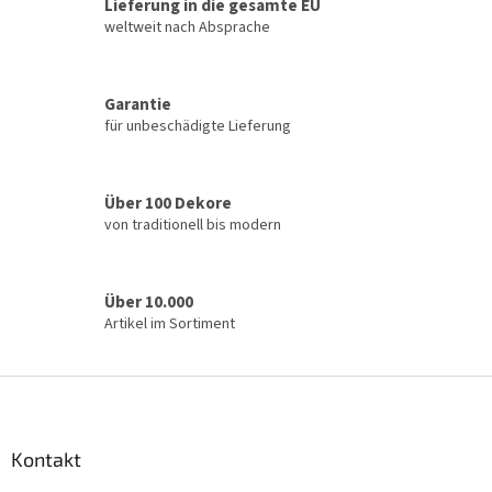
u
Lieferung in die gesamte EU
e
weltweit nach Absprache
r
e
l
Garantie
e
für unbeschädigte Lieferung
m
e
n
t
Über 100 Dekore
e
von traditionell bis modern
d
e
r
L
Über 10.000
i
Artikel im Sortiment
s
t
e
F
u
ß
z
Kontakt
e