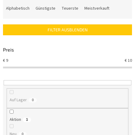
P
r
Alphabetisch
Günstigste
Teuerste
Meistverkauft
o
d
u
FILTER AUSBLENDEN
k
t
s
Preis
o
r
€
9
€
10
t
i
e
r
u
n
Auf Lager
0
g
Aktion
1
Neu
0