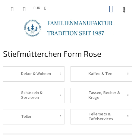
Zum
WARE
Inhalt
EUR
springen
Stiefmütterchen Form Rose
Dekor & Wohnen
Kaffee & Tee
Schüsseln &
Tassen, Becher &
Servieren
Krüge
Tellersets &
Teller
Tafelservices