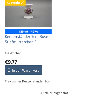
Ausverkauf
s
t
e
d
e
r
€19,49
–49 %
P
Kerzenständer 7cm Rose
r
Stiefmütterchen FL
o
d
1-2 Wochen
u
€9,77
k
t
In den Warenkorb
e
Praktischer Kerzenständer 7cm.
1
Artikel insgesamt
S
t
e