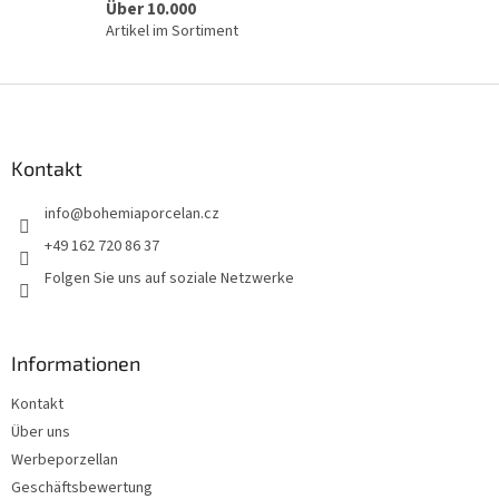
Über 10.000
Artikel im Sortiment
F
u
ß
z
Kontakt
e
info
@
bohemiaporcelan.cz
i
l
+49 162 720 86 37
e
Folgen Sie uns auf soziale Netzwerke
Informationen
Kontakt
Über uns
Werbeporzellan
Geschäftsbewertung