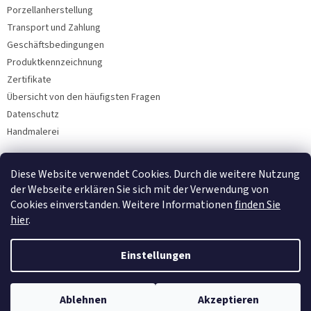
Porzellanherstellung
Transport und Zahlung
Geschäftsbedingungen
Produktkennzeichnung
Zertifikate
Übersicht von den häufigsten Fragen
Datenschutz
Handmalerei
Diese Website verwendet Cookies. Durch die weitere Nutzung
Facebook
der Webseite erklären Sie sich mit der Verwendung von
Cookies einverstanden. Weitere Informationen
finden Sie
hier
.
Einstellungen
Ablehnen
Akzeptieren
Copyright 2026
Bohemia Porzellan 1987
. Alle Rechte vorbehalten.