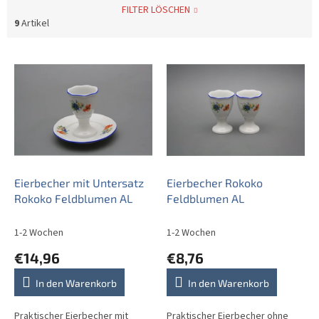
FILTER LÖSCHEN
9
Artikel
L
i
s
t
e
d
e
r
P
Eierbecher mit Untersatz
Eierbecher Rokoko
r
Rokoko Feldblumen AL
Feldblumen AL
o
d
1-2 Wochen
1-2 Wochen
u
€14,96
€8,76
k
t
In den Warenkorb
In den Warenkorb
e
Praktischer Eierbecher mit
Praktischer Eierbecher ohne