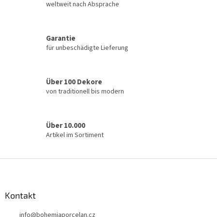
e
weltweit nach Absprache
r
e
l
Garantie
e
für unbeschädigte Lieferung
m
e
n
t
Über 100 Dekore
e
von traditionell bis modern
d
e
r
L
Über 10.000
i
Artikel im Sortiment
s
t
e
F
u
ß
z
Kontakt
e
info
@
bohemiaporcelan.cz
i