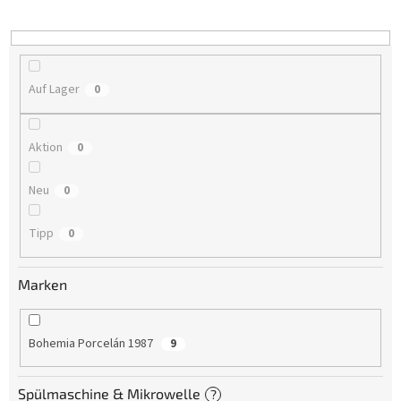
i
e
r
u
n
Auf Lager
0
g
Aktion
0
Neu
0
Tipp
0
Marken
Bohemia Porcelán 1987
9
Spülmaschine & Mikrowelle
?