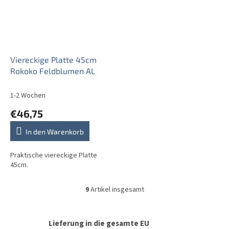
Viereckige Platte 45cm
Rokoko Feldblumen AL
1-2 Wochen
€46,75
In den Warenkorb
Praktische viereckige Platte
45cm.
9
Artikel insgesamt
S
t
e
u
Lieferung in die gesamte EU