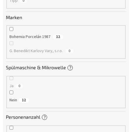
Tipp
0
Marken
Bohemia Porcelán 1987
12
G. Benedikt Karlovy Vary, s.r.o.
0
Spülmaschine & Mikrowelle
?
Ja
0
Nein
12
Personenanzahl
?