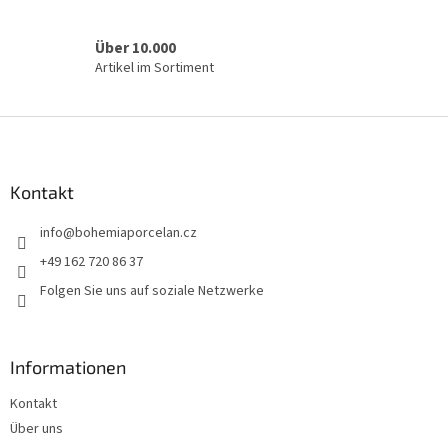
e
r
L
Über 10.000
i
Artikel im Sortiment
s
t
e
F
u
ß
z
Kontakt
e
info
@
bohemiaporcelan.cz
i
l
+49 162 720 86 37
e
Folgen Sie uns auf soziale Netzwerke
Informationen
Kontakt
Über uns