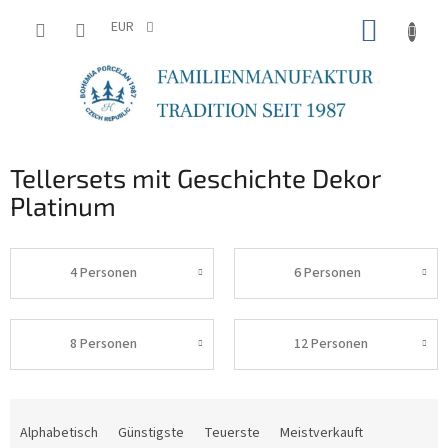
Zum
WARE
Inhalt
EUR
springen
Tellersets mit Geschichte Dekor
Platinum
4 Personen
6 Personen
8 Personen
12 Personen
P
r
Alphabetisch
Günstigste
Teuerste
Meistverkauft