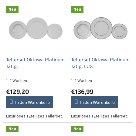
L
Neu
Neu
i
s
t
e
d
e
r
P
Tellerset Oktawa Platinum
Tellerset Oktawa Platinum
r
12tlg.
12tlg. LUX
o
d
1-2 Wochen
1-2 Wochen
u
€129,20
€136,99
k
t
In den Warenkorb
In den Warenkorb
e
Luxuriöses 12teiliges Tellerset.
Luxuriöses 12teiliges Tellerset.
Neu
Neu