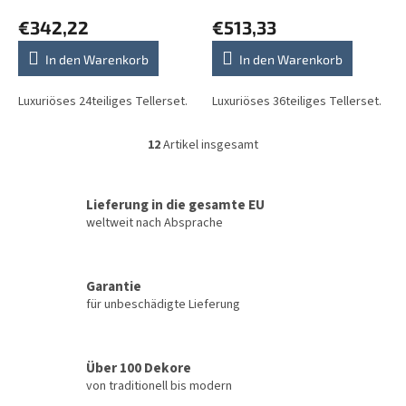
€342,22
€513,33
In den Warenkorb
In den Warenkorb
Luxuriöses 24teiliges Tellerset.
Luxuriöses 36teiliges Tellerset.
12
Artikel insgesamt
S
t
e
u
Lieferung in die gesamte EU
e
weltweit nach Absprache
r
e
l
Garantie
e
für unbeschädigte Lieferung
m
e
n
t
Über 100 Dekore
e
von traditionell bis modern
d