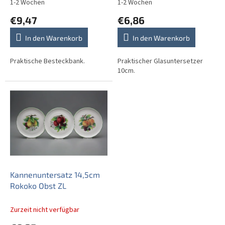
d
1-2 Wochen
1-2 Wochen
u
€9,47
€6,86
k
t
In den Warenkorb
In den Warenkorb
e
Praktische Besteckbank.
Praktischer Glasuntersetzer
10cm.
Kannenuntersatz 14,5cm
Rokoko Obst ZL
Zurzeit nicht verfügbar