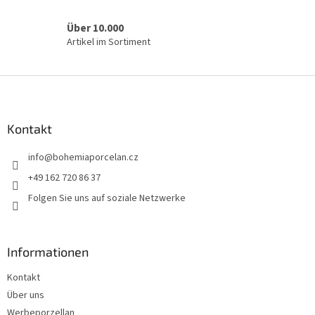
r
L
Über 10.000
i
Artikel im Sortiment
s
t
e
F
u
ß
z
Kontakt
e
info
@
bohemiaporcelan.cz
i
l
+49 162 720 86 37
e
Folgen Sie uns auf soziale Netzwerke
Informationen
Kontakt
Über uns
Werbeporzellan