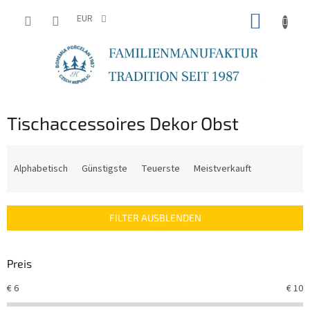
Zum
WARE
Inhalt
EUR
springen
Tischaccessoires Dekor Obst
P
r
Alphabetisch
Günstigste
Teuerste
Meistverkauft
o
d
u
FILTER AUSBLENDEN
k
t
s
Preis
o
r
€
6
€
10
t