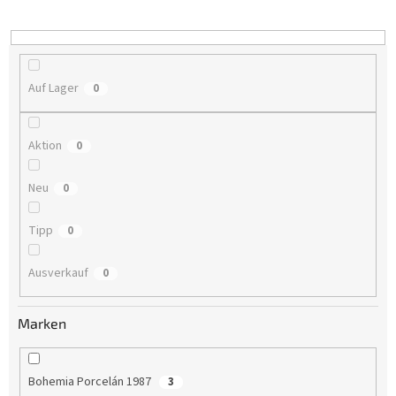
i
e
r
u
n
Auf Lager
0
g
Aktion
0
Neu
0
Tipp
0
Ausverkauf
0
Marken
Bohemia Porcelán 1987
3