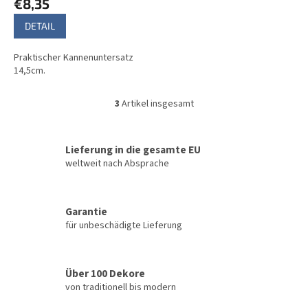
€8,35
DETAIL
Praktischer Kannenuntersatz
14,5cm.
3
Artikel insgesamt
S
t
e
u
Lieferung in die gesamte EU
e
weltweit nach Absprache
r
e
l
Garantie
e
für unbeschädigte Lieferung
m
e
n
t
Über 100 Dekore
e
von traditionell bis modern
d
e