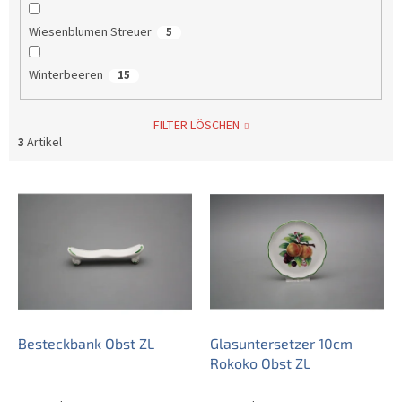
Wiesenblumen Streuer
5
Winterbeeren
15
FILTER LÖSCHEN
3
Artikel
L
i
s
t
e
d
e
r
P
Besteckbank Obst ZL
Glasuntersetzer 10cm
r
Rokoko Obst ZL
o