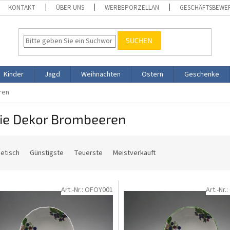
KONTAKT
ÜBER UNS
WERBEPORZELLAN
GESCHÄFTSBEWE
SUCHEN
Kinder
Jagd
Weihnachten
Ostern
Geschenke
ren
lie Dekor Brombeeren
etisch
Günstigste
Teuerste
Meistverkauft
Art.-Nr.:
OFOY001
Art.-Nr.: