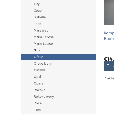
e
o
e
City
d
r
Coup
e
t
r
i
Isabelle
P
e
Leon
r
r
Margaret
Kompo
o
u
Maria Teresa
Brom
d
n
Marie Louise
u
g
k
Nina
t
Ofelie
€14
e
Ofelie Ivory
I
Oktawa
Opal
Prakti
Opera
Rokoko
Rokoko ivory
Rose
Tom