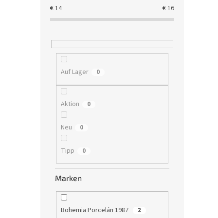
€
14
€
16
Auf Lager
0
Aktion
0
Neu
0
Tipp
0
Marken
Bohemia Porcelán 1987
2