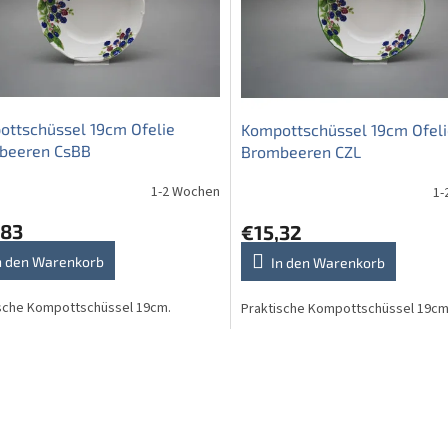
ttschüssel 19cm Ofelie
Kompottschüssel 19cm Ofel
beeren CsBB
Brombeeren CZL
1-2 Wochen
1-
,83
€15,32
n den Warenkorb
In den Warenkorb
sche Kompottschüssel 19cm.
Praktische Kompottschüssel 19cm
S
t
e
u
e