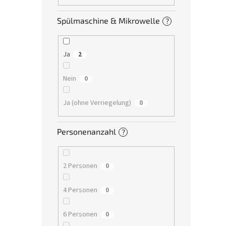
Spülmaschine & Mikrowelle
?
Ja
2
Nein
0
Ja (ohne Verriegelung)
0
Personenanzahl
?
2 Personen
0
4 Personen
0
6 Personen
0