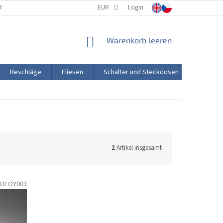
RTUNG
PORZELLANHERSTELLUNG
EUR
Login
TRANSPORT UND ZAHLUNG
WARENKORB
Warenkorb leeren
Beschläge
Fliesen
Schalter und Steckdosen
Aktion
2
Artikel insgesamt
OFOY003