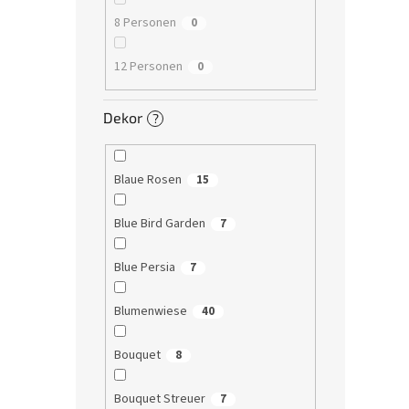
8 Personen
0
12 Personen
0
Dekor
?
Blaue Rosen
15
Blue Bird Garden
7
Blue Persia
7
Blumenwiese
40
Bouquet
8
Bouquet Streuer
7