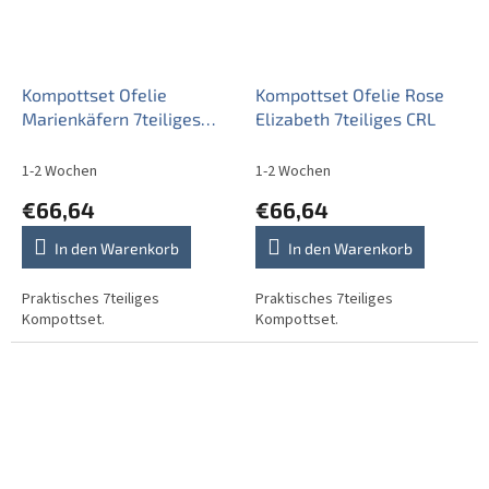
Kompottset Ofelie
Kompottset Ofelie Rose
Marienkäfern 7teiliges
Elizabeth 7teiliges CRL
ACL
1-2 Wochen
1-2 Wochen
€66,64
€66,64
In den Warenkorb
In den Warenkorb
Praktisches 7teiliges
Praktisches 7teiliges
Kompottset.
Kompottset.