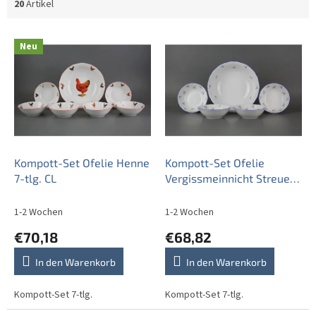
20
Artikel
L
Neu
i
s
t
e
d
e
r
P
Kompott-Set Ofelie Henne
Kompott-Set Ofelie
r
7-tlg. CL
Vergissmeinnicht Streuer
o
7-tlg. AAL
d
1-2 Wochen
1-2 Wochen
u
€70,18
€68,82
k
t
In den Warenkorb
In den Warenkorb
e
Kompott-Set 7-tlg.
Kompott-Set 7-tlg.