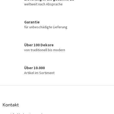
n
l
weltweit nach Absprache
g
e
m
e
Garantie
n
für unbeschädigte Lieferung
t
e
d
e
Über 100 Dekore
r
von traditionell bis modern
L
i
s
t
Über 10.000
e
Artikel im Sortiment
F
u
ß
z
Kontakt
e