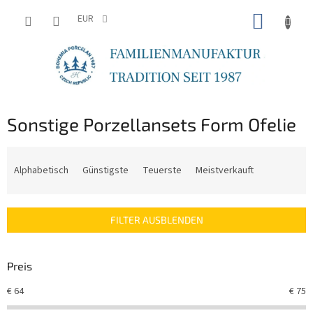
Zum
WARE
Inhalt
EUR
springen
Sonstige Porzellansets Form Ofelie
P
r
Alphabetisch
Günstigste
Teuerste
Meistverkauft
o
d
u
FILTER AUSBLENDEN
k
t
s
Preis
o
r
€
64
€
75
t