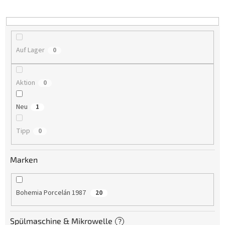
i
e
r
u
n
Auf Lager
0
g
Aktion
0
Neu
1
Tipp
0
Marken
Bohemia Porcelán 1987
20
Spülmaschine & Mikrowelle
?