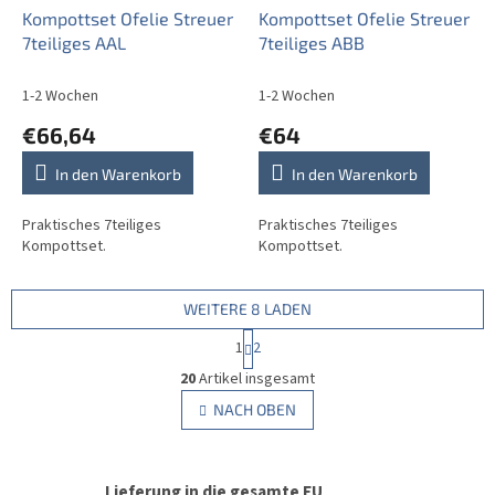
Kompottset Ofelie Streuer
Kompottset Ofelie Streuer
7teiliges AAL
7teiliges ABB
1-2 Wochen
1-2 Wochen
€66,64
€64
In den Warenkorb
In den Warenkorb
Praktisches 7teiliges
Praktisches 7teiliges
Kompottset.
Kompottset.
WEITERE 8 LADEN
P
1
2
a
S
g
20
Artikel insgesamt
t
i
e
NACH OBEN
n
u
i
e
e
r
r
u
Lieferung in die gesamte EU
e