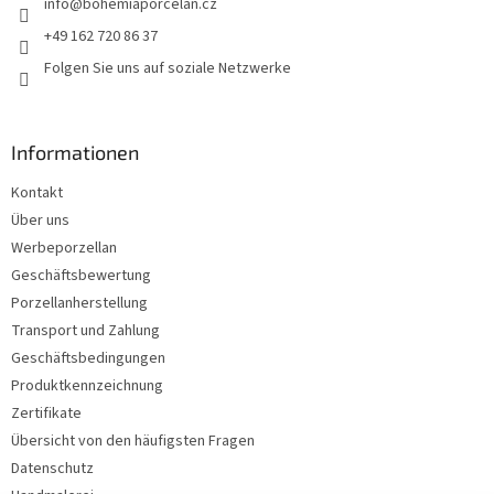
info
@
bohemiaporcelan.cz
i
l
+49 162 720 86 37
e
Folgen Sie uns auf soziale Netzwerke
Informationen
Kontakt
Über uns
Werbeporzellan
Geschäftsbewertung
Porzellanherstellung
Transport und Zahlung
Geschäftsbedingungen
Produktkennzeichnung
Zertifikate
Übersicht von den häufigsten Fragen
Datenschutz