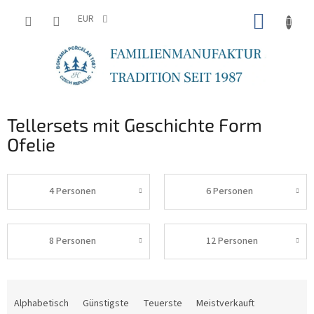
Zum
WARE
Inhalt
EUR
springen
Tellersets mit Geschichte Form
Ofelie
4 Personen
6 Personen
8 Personen
12 Personen
P
r
Alphabetisch
Günstigste
Teuerste
Meistverkauft