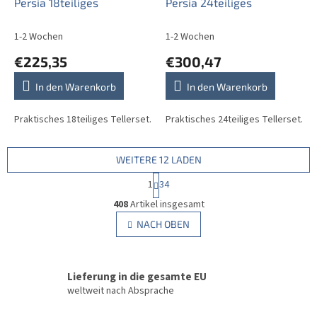
Persia 18teiliges
Persia 24teiliges
1-2 Wochen
1-2 Wochen
€225,35
€300,47
In den Warenkorb
In den Warenkorb
Praktisches 18teiliges Tellerset.
Praktisches 24teiliges Tellerset.
WEITERE 12 LADEN
P
1
34
a
S
g
408
Artikel insgesamt
t
i
e
NACH OBEN
n
u
i
e
e
r
r
u
Lieferung in die gesamte EU
e
n
l
weltweit nach Absprache
g
e