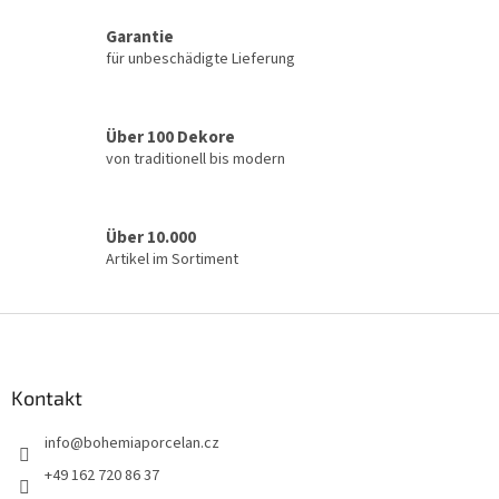
m
e
Garantie
n
für unbeschädigte Lieferung
t
e
d
e
Über 100 Dekore
r
von traditionell bis modern
L
i
s
t
Über 10.000
e
Artikel im Sortiment
F
u
ß
z
Kontakt
e
info
@
bohemiaporcelan.cz
i
l
+49 162 720 86 37
e