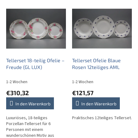
L
i
s
t
e
d
e
r
P
Tellerset 18-teilig Ofelie –
Tellerset Ofelie Blaue
r
Freude (GL LUX)
Rosen 12teiliges AML
o
d
1-2 Wochen
1-2 Wochen
u
€310,32
€121,57
k
t
In den Warenkorb
In den Warenkorb
e
Luxuriöses, 18-teiliges
Praktisches 12teiliges Tellerset.
Porzellan-Tellerset für 6
Personen mit einem
wunderschönen Motiv aus