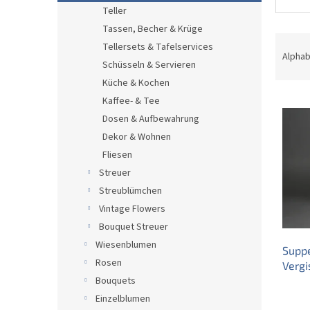
e
Teller
Tassen, Becher & Krüge
P
Tellersets & Tafelservices
r
Alphab
Schüsseln & Servieren
o
Küche & Kochen
d
L
u
Kaffee- & Tee
i
k
Dosen & Aufbewahrung
s
t
Dekor & Wohnen
t
s
Fliesen
e
o
Streuer
d
r
e
t
Streublümchen
r
i
Vintage Flowers
P
e
Bouquet Streuer
r
r
Wiesenblumen
Suppe
o
u
Rosen
Vergi
d
n
Bouquets
u
g
k
Einzelblumen