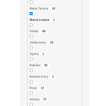
Maria Teresa
24
Marie Louise
1
Ofelie
69
Ofelie Ivory
30
Opera
1
Rokoko
83
Rokoko Ivory
2
Rose
13
Verona
57