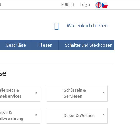
RTUNG
PORZELLANHERSTELLUNG
EUR
Login
TRANSPORT UND ZAHLUNG
WARENKORB
Warenkorb leeren
Beschläge
Fliesen
Schalter und Steckdosen
Aktion
se
ellersets &
Schüsseln &
afelservices
Servieren
osen &
Dekor & Wohnen
ufbewahrung