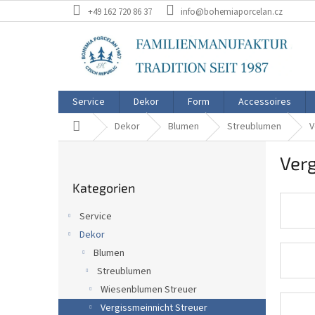
Zum
+49 162 720 86 37
info@bohemiaporcelan.cz
Inhalt
springen
Service
Dekor
Form
Accessoires
Startseite
Dekor
Blumen
Streublumen
V
S
Verg
e
Kategorien
i
Kategorien
überspringen
t
e
Service
n
Dekor
l
Blumen
e
i
Streublumen
s
Wiesenblumen Streuer
t
Vergissmeinnicht Streuer