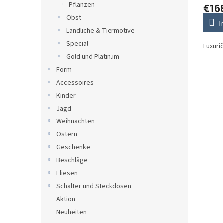
t
Pflanzen
€16
e
Obst
I
Ländliche & Tiermotive
Special
Luxuri
Gold und Platinum
Form
Accessoires
Kinder
Jagd
Weihnachten
Ostern
Geschenke
Beschläge
Fliesen
Schalter und Steckdosen
Aktion
Neuheiten