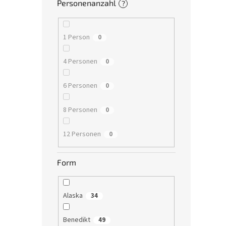
Personenanzahl
?
1 Person
0
4 Personen
0
6 Personen
0
8 Personen
0
12 Personen
0
Form
Alaska
34
Benedikt
49