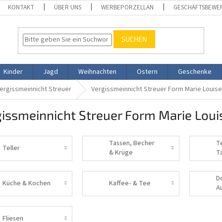
KONTAKT
ÜBER UNS
WERBEPORZELLAN
GESCHÄFTSBEWE
SUCHEN
Kinder
Jagd
Weihnachten
Ostern
Geschenke
ergissmeinnicht Streuer
Vergissmeinnicht Streuer Form Marie Louise
issmeinnicht Streuer Form Marie Loui
Tassen, Becher
T
Teller
& Krüge
T
D
Küche & Kochen
Kaffee- & Tee
A
Fliesen