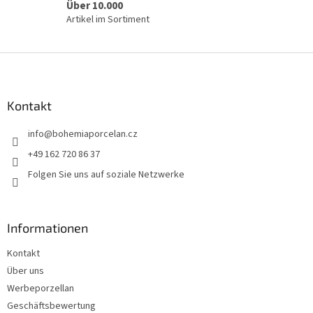
Über 10.000
Artikel im Sortiment
F
u
ß
z
Kontakt
e
info
@
bohemiaporcelan.cz
i
l
+49 162 720 86 37
e
Folgen Sie uns auf soziale Netzwerke
Informationen
Kontakt
Über uns
Werbeporzellan
Geschäftsbewertung