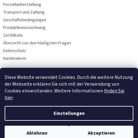
Porzellanherstellung
Transport und Zahlung
Geschäftsbedingungen
Produktkennzeichnung
Zertifikate
Übersicht von den häufigsten Fragen
Datenschutz
Handmalerei
Diese Website verwendet Cookies. Durch die weitere Nutzung
Facebook
der Webseite erklären Sie sich mit der Verwendung von
Cookies einverstanden. Weitere Informationen
finden Sie
hier
.
Einstellungen
Ablehnen
Akzeptieren
Copyright 2026
Bohemia Porzellan 1987
. Alle Rechte vorbehalten.