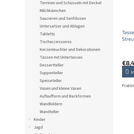
Terrinen und Schüsseln mit Deckel
Milchkännchen
Saucieren und Senfdosen
Untersetzer und Ablagen
Tasse
Tabletts
Streu
Tischaccessoires
Kerzenleuchter und Dekorationen
Tassen mit Untertassen
€8,
Dessertteller
I
Suppenteller
Speiseteller
Prakti
Vasen und kleine Vasen
Auflaufform und Backformen
Wandbildern
Wandteller
Kinder
Jagd