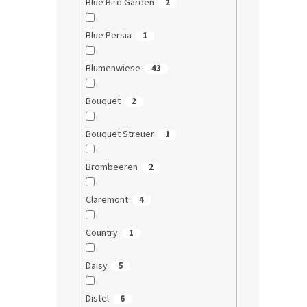
Blue Bird Garden
2
Blue Persia
1
Blumenwiese
43
Bouquet
2
Bouquet Streuer
1
Brombeeren
2
Claremont
4
Country
1
Daisy
5
Distel
6