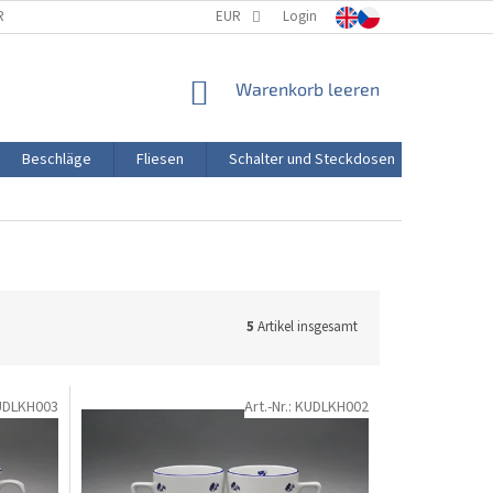
RTUNG
PORZELLANHERSTELLUNG
EUR
Login
TRANSPORT UND ZAHLUNG
WARENKORB
Warenkorb leeren
Beschläge
Fliesen
Schalter und Steckdosen
Aktion
5
Artikel insgesamt
UDLKH003
Art.-Nr.:
KUDLKH002