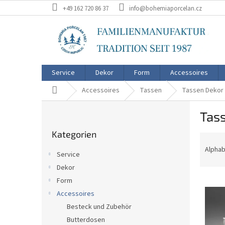
Zum
+49 162 720 86 37
info@bohemiaporcelan.cz
Inhalt
springen
Service
Dekor
Form
Accessoires
Startseite
Accessoires
Tassen
Tassen Dekor
S
Tas
e
Kategorien
i
Kategorien
überspringen
P
t
r
e
Alphab
Service
o
n
Dekor
d
l
L
u
Form
e
i
k
i
Accessoires
s
t
s
Besteck und Zubehör
t
s
t
Butterdosen