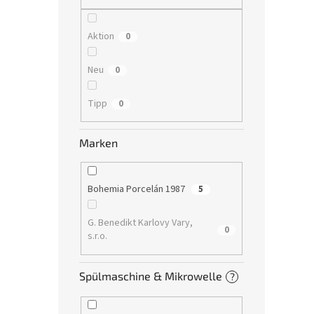
Aktion
0
Neu
0
Tipp
0
Marken
Bohemia Porcelán 1987
5
G. Benedikt Karlovy Vary,
0
s.r.o.
Spülmaschine & Mikrowelle
?