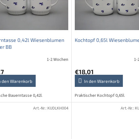
rntasse 0,42l Wiesenblumen
Kochtopf 0,65l Wiesenblum
er BB
1-2 Wochen
1-
27
€18,01
n den Warenkorb
In den Warenkorb
sche Bauerntasse 0,42l.
Praktischer Kochtopf 0,65l.
Art.-Nr.:
KUDLKH004
Art.-Nr.:
K