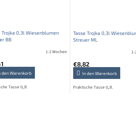
 Trojka 0,3l Wiesenblumen
Tasse Trojka 0,3l Wiesenbl
er BB
Streuer ML
1-2 Wochen
1-
41
€8,82
n den Warenkorb
In den Warenkorb
sche Tasse 0,3l.
Praktische Tasse 0,3l.
S
t
e
u
e
r