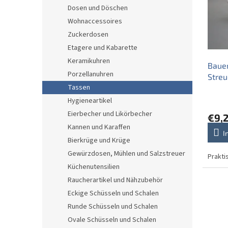
e
o
e
Dosen und Döschen
d
r
Wohnaccessoires
e
t
r
i
Zuckerdosen
P
e
Etagere und Kabarette
r
r
Keramikuhren
Baue
o
u
Porzellanuhren
Streu
d
n
Tassen
u
g
k
Hygieneartikel
t
Eierbecher und Likörbecher
€9,
e
Kannen und Karaffen
I
Bierkrüge und Krüge
Gewürzdosen, Mühlen und Salzstreuer
Prakti
Küchenutensilien
Raucherartikel und Nähzubehör
Eckige Schüsseln und Schalen
Runde Schüsseln und Schalen
Ovale Schüsseln und Schalen