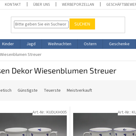
KONTAKT
ÜBER UNS
WERBEPORZELLAN
GESCHÄFTSBEWE
SUCHEN
Kinder
Jagd
Weihnachten
Ostern
Geschenke
 Wiesenblumen Streuer
sen Dekor Wiesenblumen Streuer
etisch
Günstigste
Teuerste
Meistverkauft
Art.-Nr.:
KUDLKH005
Art.-Nr.:
K