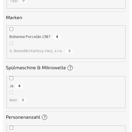
Tipp
0
Marken
Bohemia Porcelán 1987
4
G. Benedikt Karlovy Vary, s.r.o.
0
Spülmaschine & Mikrowelle
?
Ja
4
Nein
0
Personenanzahl
?