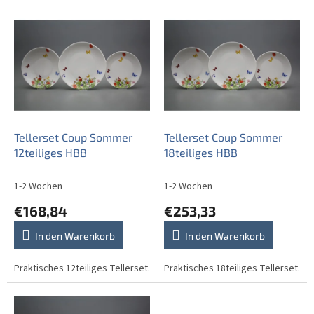
L
i
s
t
e
d
e
r
P
Tellerset Coup Sommer
Tellerset Coup Sommer
r
12teiliges HBB
18teiliges HBB
o
d
1-2 Wochen
1-2 Wochen
u
€168,84
€253,33
k
t
In den Warenkorb
In den Warenkorb
e
Praktisches 12teiliges Tellerset.
Praktisches 18teiliges Tellerset.