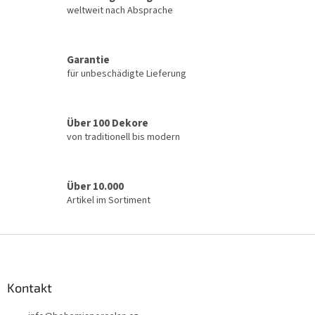
e
weltweit nach Absprache
r
e
l
Garantie
e
für unbeschädigte Lieferung
m
e
n
t
Über 100 Dekore
e
von traditionell bis modern
d
e
r
L
Über 10.000
i
Artikel im Sortiment
s
t
e
F
u
ß
z
Kontakt
e