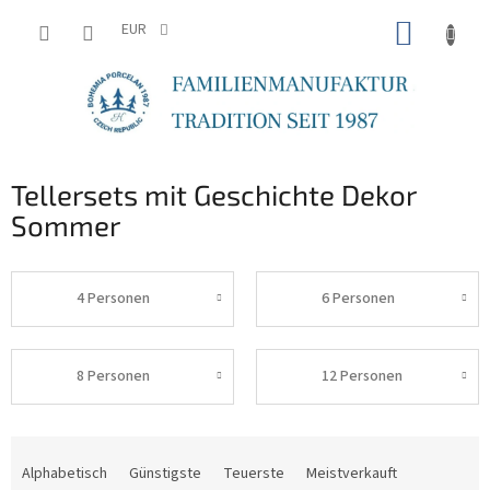
Zum
WARE
Inhalt
EUR
springen
Tellersets mit Geschichte Dekor
Sommer
4 Personen
6 Personen
8 Personen
12 Personen
P
r
Alphabetisch
Günstigste
Teuerste
Meistverkauft