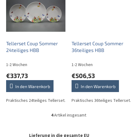
Tellerset Coup Sommer
Tellerset Coup Sommer
24teiliges HBB
36teiliges HBB
1-2 Wochen
1-2 Wochen
€337,73
€506,53
In den Warenkorb
In den Warenkorb
Praktisches 24teiliges Tellerset.
Praktisches 36teiliges Tellerset.
4
Artikel insgesamt
S
t
e
u
Lieferung in die gesamte EU