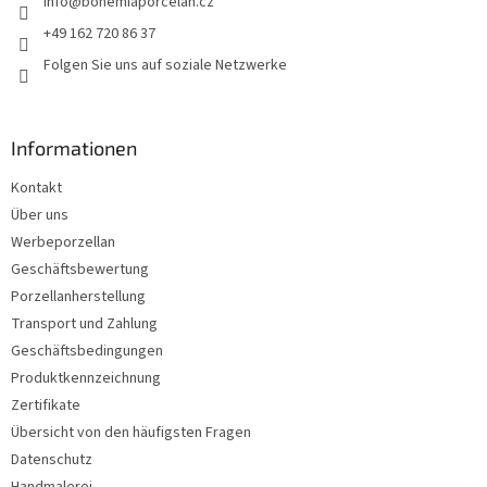
info
@
bohemiaporcelan.cz
i
l
+49 162 720 86 37
e
Folgen Sie uns auf soziale Netzwerke
Informationen
Kontakt
Über uns
Werbeporzellan
Geschäftsbewertung
Porzellanherstellung
Transport und Zahlung
Geschäftsbedingungen
Produktkennzeichnung
Zertifikate
Übersicht von den häufigsten Fragen
Datenschutz
Handmalerei