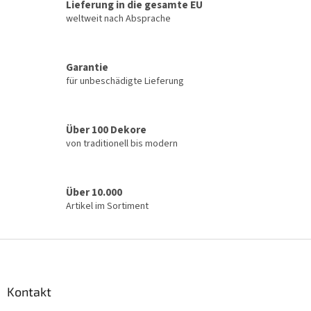
u
Lieferung in die gesamte EU
e
weltweit nach Absprache
r
e
l
Garantie
e
für unbeschädigte Lieferung
m
e
n
t
Über 100 Dekore
e
von traditionell bis modern
d
e
r
L
Über 10.000
i
Artikel im Sortiment
s
t
e
F
u
ß
z
Kontakt
e