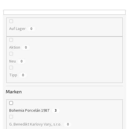
i
e
r
u
n
Auf Lager
0
g
Aktion
0
Neu
0
Tipp
0
Marken
Bohemia Porcelán 1987
3
G. Benedikt Karlovy Vary, s.r.o.
0