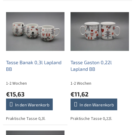
L
i
s
t
e
d
e
r
P
Tasse Banak 0,3l Lapland
Tasse Gaston 0,22l
r
BB
Lapland BB
o
d
1-2 Wochen
1-2 Wochen
u
€15,63
€11,62
k
t
In den Warenkorb
In den Warenkorb
e
Praktische Tasse 0,3l.
Praktische Tasse 0,22l.