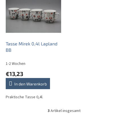
Tasse Mirek 0,4l Lapland
BB
1-2 Wochen
€13,23
In den Warenkorb
Praktische Tasse 0,4l.
3
Artikel insgesamt
S
t
e