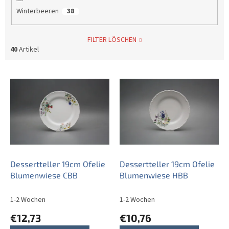
Winterbeeren
38
FILTER LÖSCHEN
40
Artikel
L
i
s
t
e
d
e
r
P
Dessertteller 19cm Ofelie
Dessertteller 19cm Ofelie
r
Blumenwiese CBB
Blumenwiese HBB
o
d
1-2 Wochen
1-2 Wochen
u
€12,73
€10,76
k