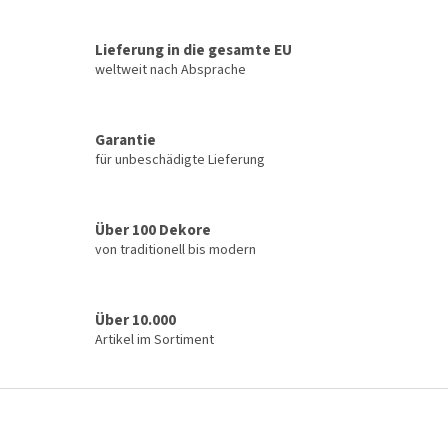
e
e
r
r
u
Lieferung in die gesamte EU
e
n
l
weltweit nach Absprache
g
e
m
e
Garantie
n
für unbeschädigte Lieferung
t
e
d
e
Über 100 Dekore
r
von traditionell bis modern
L
i
s
t
Über 10.000
e
Artikel im Sortiment
F
u
ß