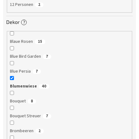
12 Personen
2
Dekor
?
Blaue Rosen
15
Blue Bird Garden
7
Blue Persia
7
Blumenwiese
40
Bouquet
8
Bouquet Streuer
7
Brombeeren
2