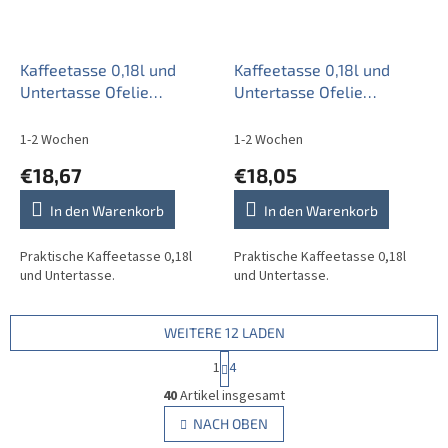
Kaffeetasse 0,18l und
Kaffeetasse 0,18l und
Untertasse Ofelie
Untertasse Ofelie
Blumenwiese BB
Blumenwiese Motiv A HBB
1-2 Wochen
1-2 Wochen
€18,67
€18,05
In den Warenkorb
In den Warenkorb
Praktische Kaffeetasse 0,18l
Praktische Kaffeetasse 0,18l
und Untertasse.
und Untertasse.
WEITERE 12 LADEN
P
1
4
a
S
g
40
Artikel insgesamt
t
i
e
NACH OBEN
n
u
i