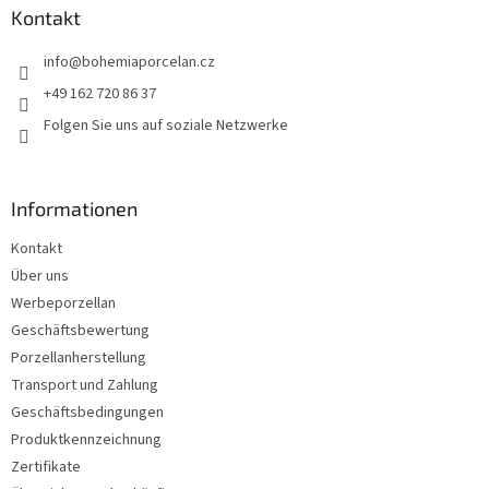
z
Kontakt
e
info
@
bohemiaporcelan.cz
i
l
+49 162 720 86 37
e
Folgen Sie uns auf soziale Netzwerke
Informationen
Kontakt
Über uns
Werbeporzellan
Geschäftsbewertung
Porzellanherstellung
Transport und Zahlung
Geschäftsbedingungen
Produktkennzeichnung
Zertifikate