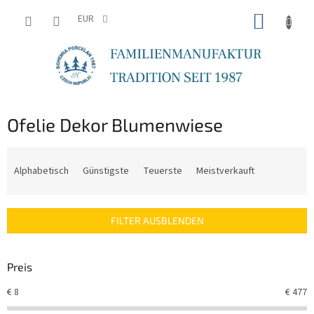
Zum
WARE
Inhalt
EUR
springen
Ofelie Dekor Blumenwiese
P
r
Alphabetisch
Günstigste
Teuerste
Meistverkauft
o
d
u
FILTER AUSBLENDEN
k
t
s
Preis
o
r
€
8
€
477
t