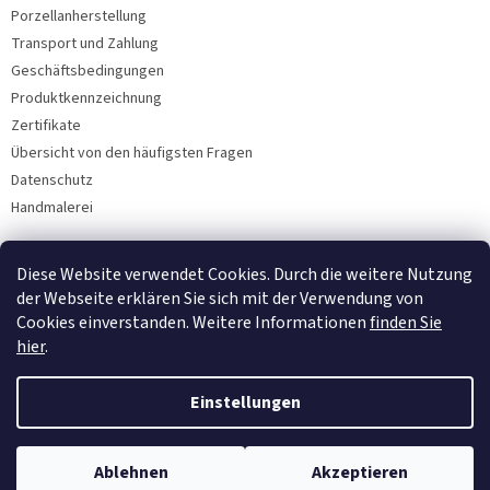
Porzellanherstellung
Transport und Zahlung
Geschäftsbedingungen
Produktkennzeichnung
Zertifikate
Übersicht von den häufigsten Fragen
Datenschutz
Handmalerei
Diese Website verwendet Cookies. Durch die weitere Nutzung
Facebook
der Webseite erklären Sie sich mit der Verwendung von
Cookies einverstanden. Weitere Informationen
finden Sie
hier
.
Einstellungen
Ablehnen
Akzeptieren
Copyright 2026
Bohemia Porzellan 1987
. Alle Rechte vorbehalten.