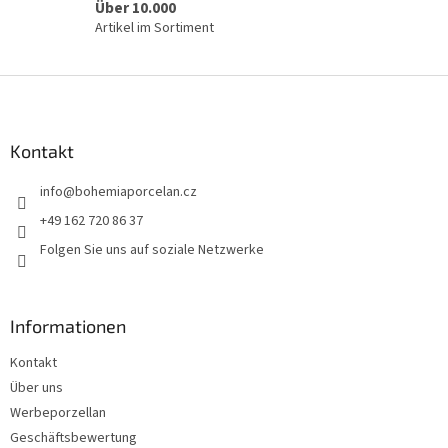
Über 10.000
Artikel im Sortiment
F
u
ß
z
Kontakt
e
info
@
bohemiaporcelan.cz
i
l
+49 162 720 86 37
e
Folgen Sie uns auf soziale Netzwerke
Informationen
Kontakt
Über uns
Werbeporzellan
Geschäftsbewertung