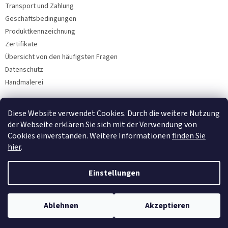
Transport und Zahlung
Geschäftsbedingungen
Produktkennzeichnung
Zertifikate
Übersicht von den häufigsten Fragen
Datenschutz
Handmalerei
Diese Website verwendet Cookies. Durch die weitere Nutzung
Facebook
der Webseite erklären Sie sich mit der Verwendung von
Cookies einverstanden. Weitere Informationen
finden Sie
hier
.
Einstellungen
Ablehnen
Akzeptieren
Copyright 2026
Bohemia Porzellan 1987
. Alle Rechte vorbehalten.