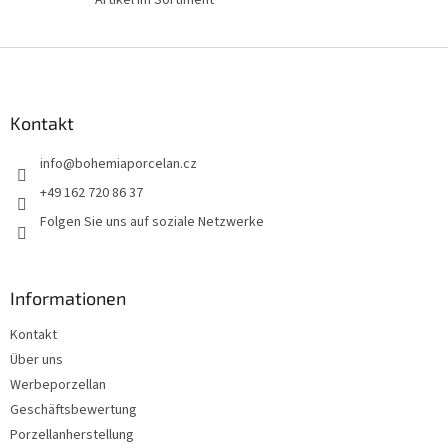
F
u
ß
z
Kontakt
e
info
@
bohemiaporcelan.cz
i
l
+49 162 720 86 37
e
Folgen Sie uns auf soziale Netzwerke
Informationen
Kontakt
Über uns
Werbeporzellan
Geschäftsbewertung
Porzellanherstellung