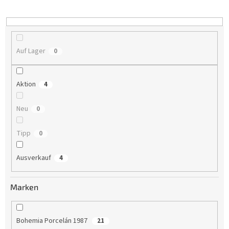
i
e
r
u
n
Auf Lager
0
g
Aktion
4
Neu
0
Tipp
0
Ausverkauf
4
Marken
Bohemia Porcelán 1987
21