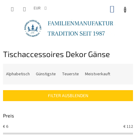
Zum
WARE
Inhalt
EUR
springen
Tischaccessoires Dekor Gänse
P
r
Alphabetisch
Günstigste
Teuerste
Meistverkauft
o
d
u
FILTER AUSBLENDEN
k
t
s
Preis
o
r
€
6
€
112
t