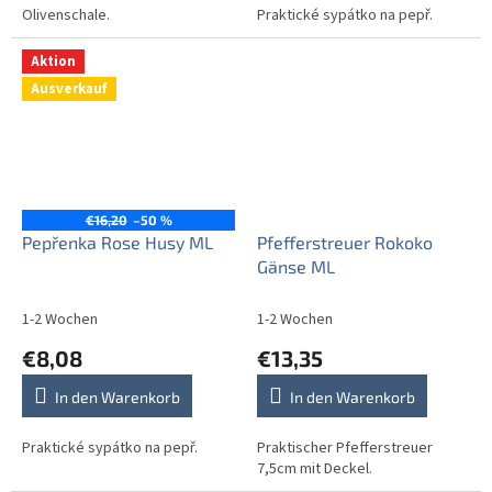
Olivenschale.
Praktické sypátko na pepř.
Aktion
Ausverkauf
€16,20
–50 %
Pepřenka Rose Husy ML
Pfefferstreuer Rokoko
Gänse ML
1-2 Wochen
1-2 Wochen
€8,08
€13,35
In den Warenkorb
In den Warenkorb
Praktické sypátko na pepř.
Praktischer Pfefferstreuer
7,5cm mit Deckel.