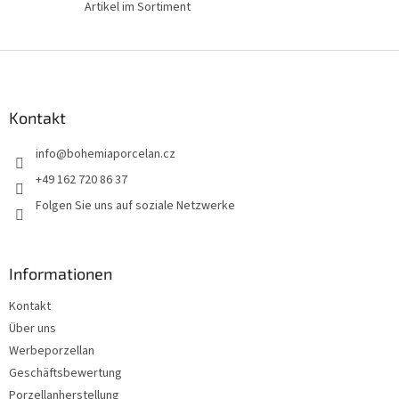
e
Artikel im Sortiment
F
u
ß
z
Kontakt
e
info
@
bohemiaporcelan.cz
i
l
+49 162 720 86 37
e
Folgen Sie uns auf soziale Netzwerke
Informationen
Kontakt
Über uns
Werbeporzellan
Geschäftsbewertung
Porzellanherstellung