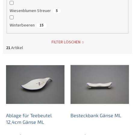
Wiesenblumen Streuer
5
Winterbeeren
15
FILTER LÖSCHEN
21
Artikel
L
i
s
t
e
d
e
r
P
Ablage für Teebeutel
Besteckbank Gänse ML
r
12,4cm Gänse ML
o