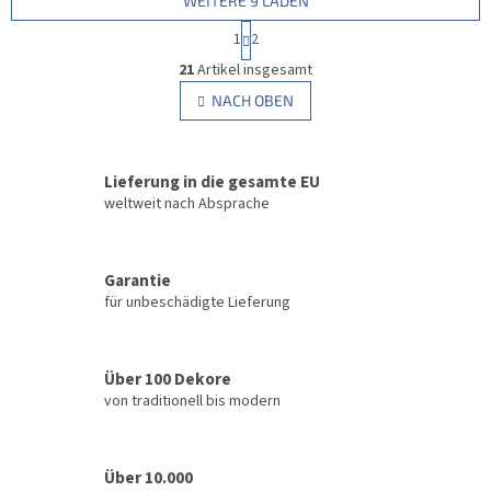
WEITERE 9 LADEN
P
1
2
a
S
g
21
Artikel insgesamt
t
i
e
NACH OBEN
n
u
i
e
e
r
r
u
Lieferung in die gesamte EU
e
n
l
weltweit nach Absprache
g
e
m
e
Garantie
n
für unbeschädigte Lieferung
t
e
d
e
Über 100 Dekore
r
von traditionell bis modern
L
i
s
t
Über 10.000