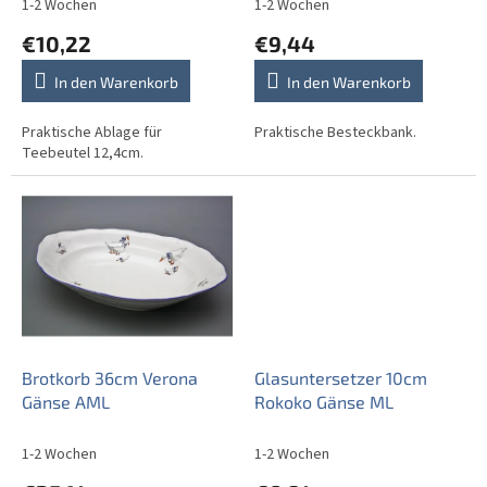
d
1-2 Wochen
1-2 Wochen
u
€10,22
€9,44
k
t
In den Warenkorb
In den Warenkorb
e
Praktische Ablage für
Praktische Besteckbank.
Teebeutel 12,4cm.
Brotkorb 36cm Verona
Glasuntersetzer 10cm
Gänse AML
Rokoko Gänse ML
1-2 Wochen
1-2 Wochen