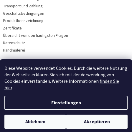
Transport und Zahlung
Geschäftsbedingungen
Produktkennzeichnung
Zertifikate
Übersicht von den häufigsten Fragen
Datenschutz
Handmalerei
Diese Website verwendet Cookies. Durch die weitere Nutzung
Facebook
der Webseite erklären Sie sich mit der Verwendung von
Cookies einverstanden. Weitere Informationen
finden Sie
hier
.
Einstellungen
Ablehnen
Akzeptieren
Copyright 2026
Bohemia Porzellan 1987
. Alle Rechte vorbehalten.