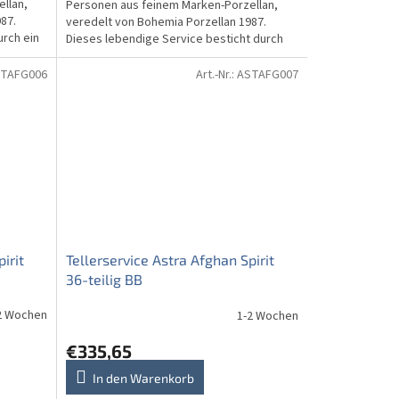
llan,
Personen aus feinem Marken-Porzellan,
87.
veredelt von Bohemia Porzellan 1987.
urch ein
Dieses lebendige Service besticht durch
ein wunderschönes...
TAFG006
Art.-Nr.:
ASTAFG007
irit
Tellerservice Astra Afghan Spirit
36-teilig BB
2 Wochen
1-2 Wochen
€335,65
In den Warenkorb