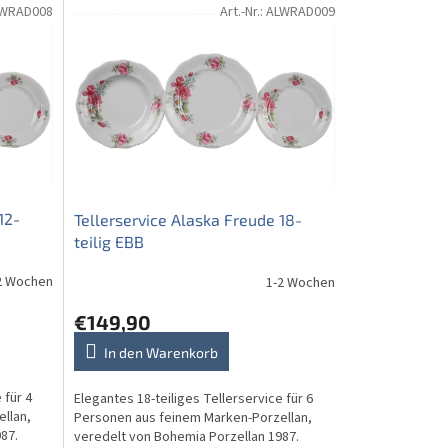
WRAD008
Art.-Nr.:
ALWRAD009
12-
Tellerservice Alaska Freude 18-
teilig EBB
2 Wochen
1-2 Wochen
€149,90
In den Warenkorb
 für 4
Elegantes 18-teiliges Tellerservice für 6
llan,
Personen aus feinem Marken-Porzellan,
87.
veredelt von Bohemia Porzellan 1987.