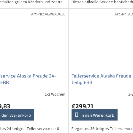
malten grünen Rändern und zentral
Dieses stilvolle Service besticht d
rten, feinen...
wunderschönes...
Art.-Nr.:
ALWRAD010
Art.-Nr.:
AL
rservice Alaska Freude 24-
Tellerservice Alaska Freude
g EBB
teilig EBB
1-2 Wochen
1-
9,83
€299,71
n den Warenkorb
In den Warenkorb
tes 24-teiliges Tellerservice für 8
Elegantes 36-teiliges Tellerservice