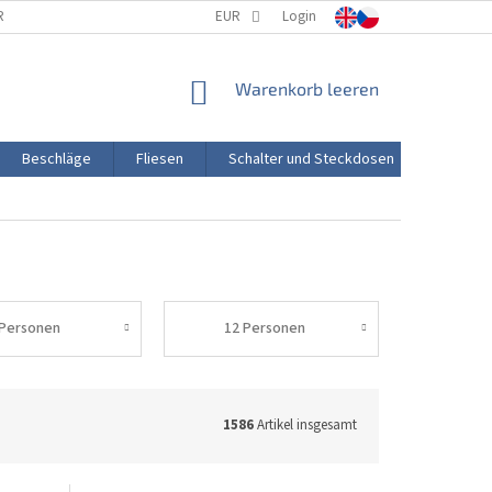
RTUNG
PORZELLANHERSTELLUNG
EUR
Login
TRANSPORT UND ZAHLUNG
WARENKORB
Warenkorb leeren
Beschläge
Fliesen
Schalter und Steckdosen
Aktion
 Personen
12 Personen
1586
Artikel insgesamt