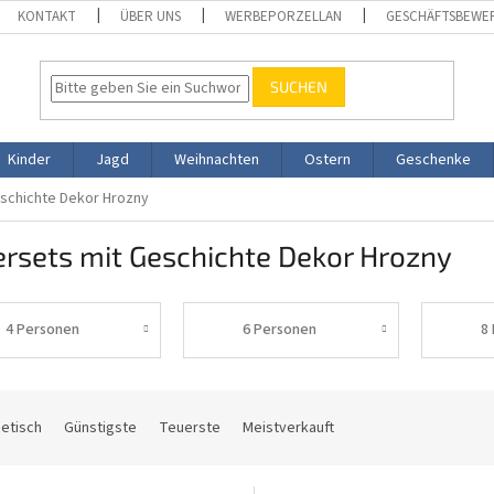
KONTAKT
ÜBER UNS
WERBEPORZELLAN
GESCHÄFTSBEWE
SUCHEN
Kinder
Jagd
Weihnachten
Ostern
Geschenke
eschichte Dekor Hrozny
ersets mit Geschichte Dekor Hrozny
4 Personen
6 Personen
8
etisch
Günstigste
Teuerste
Meistverkauft