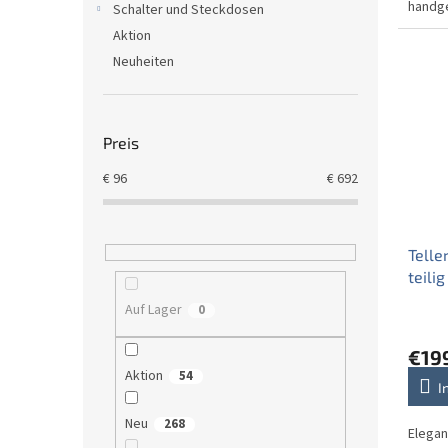
handge
Schalter und Steckdosen
platzie
Aktion
Neuheiten
Preis
€
96
€
692
Telle
teili
Auf Lager
0
€19
Aktion
54
I
Neu
268
Elegan