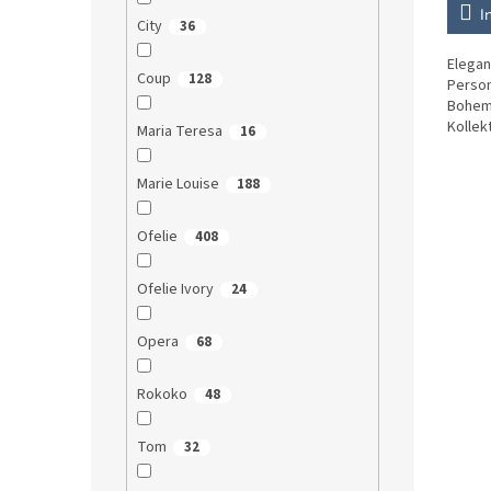
I
City
36
Elegan
Coup
128
Person
Bohemi
Kollek
Maria Teresa
16
ohne f
Marie Louise
188
Ofelie
408
Ofelie Ivory
24
Opera
68
Rokoko
48
Tom
32