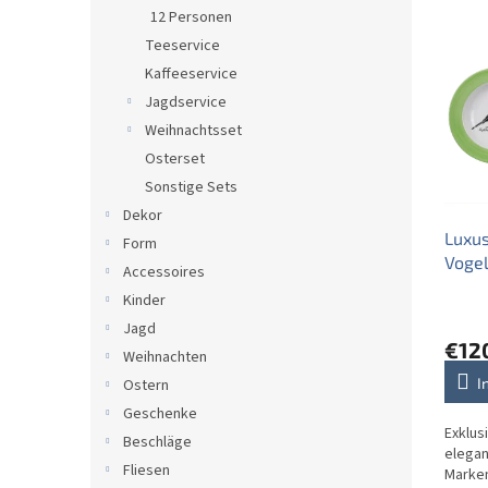
L
u
e
12 Personen
i
k
Teeservice
s
t
t
s
Kaffeeservice
e
o
Jagdservice
d
r
Weihnachtsset
e
t
Osterset
r
i
Sonstige Sets
P
e
Dekor
r
r
Luxus
o
u
Form
Vogel
d
n
Accessoires
u
g
Kinder
k
Jagd
t
€12
Weihnachten
e
I
Ostern
Geschenke
Exklus
Beschläge
elegan
Fliesen
Marken