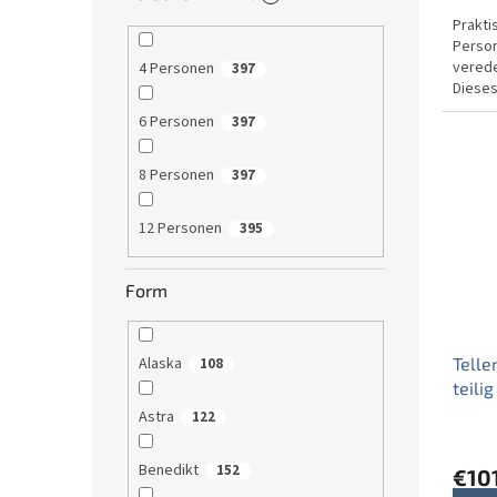
Prakti
Person
verede
4 Personen
397
Dieses
ein wu
6 Personen
397
8 Personen
397
12 Personen
395
Form
Telle
Alaska
108
teili
Astra
122
Benedikt
152
€10