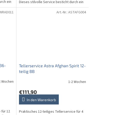
urch ein
Dieses stilvolle Service besticht durch ein
wunderschönes...
WRAD011
Art.-Nr.:
ASTAFG004
 36-
Tellerservice Astra Afghan Spirit 12-
teilig BB
2 Wochen
1-2 Wochen
€111,90
In den Warenkorb
 für 12
Praktisches 12-teiliges Tellerservice für 4