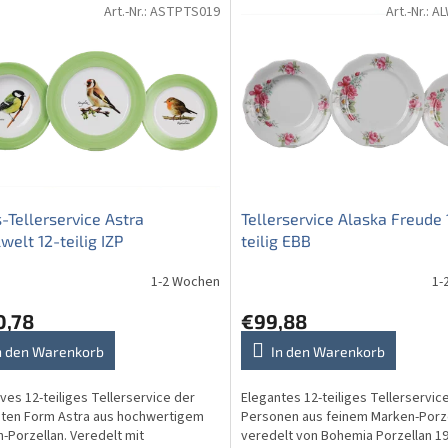
Art.-Nr.:
ASTPTS019
Art.-Nr.:
AL
-Tellerservice Astra
Tellerservice Alaska Freude 
welt 12-teilig IZP
teilig EBB
1-2 Wochen
1-
0,78
€99,88
n den Warenkorb
In den Warenkorb
ives 12-teiliges Tellerservice der
Elegantes 12-teiliges Tellerservice
ten Form Astra aus hochwertigem
Personen aus feinem Marken-Porze
-Porzellan. Veredelt mit
veredelt von Bohemia Porzellan 19