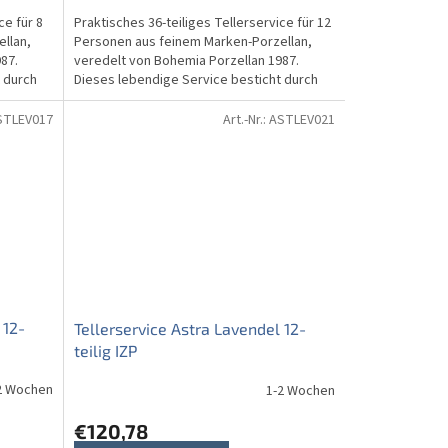
ce für 8
Praktisches 36-teiliges Tellerservice für 12
llan,
Personen aus feinem Marken-Porzellan,
87.
veredelt von Bohemia Porzellan 1987.
 durch
Dieses lebendige Service besticht durch
ein wunderschönes...
STLEV017
Art.-Nr.:
ASTLEV021
 12-
Tellerservice Astra Lavendel 12-
teilig IZP
2 Wochen
1-2 Wochen
€120,78