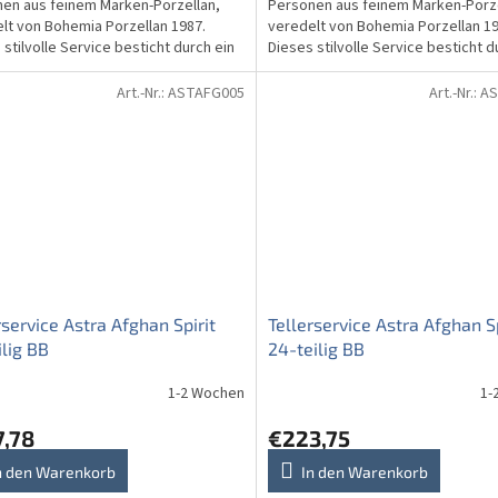
en aus feinem Marken-Porzellan,
Personen aus feinem Marken-Porze
lt von Bohemia Porzellan 1987.
veredelt von Bohemia Porzellan 19
 stilvolle Service besticht durch ein
Dieses stilvolle Service besticht d
schönes...
wunderschönes...
Art.-Nr.:
ASTAFG005
Art.-Nr.:
AS
rservice Astra Afghan Spirit
Tellerservice Astra Afghan Sp
ilig BB
24-teilig BB
1-2 Wochen
1-
7,78
€223,75
n den Warenkorb
In den Warenkorb