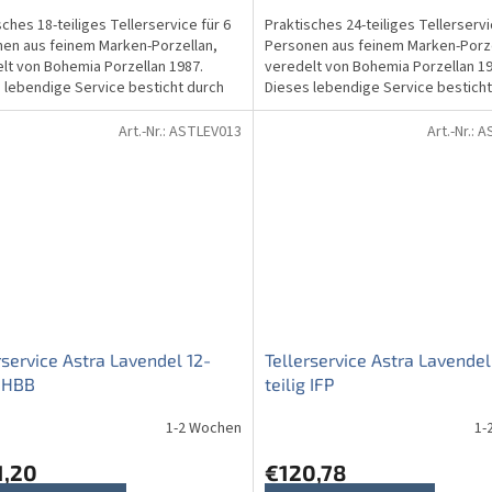
sches 18-teiliges Tellerservice für 6
Praktisches 24-teiliges Tellerservi
en aus feinem Marken-Porzellan,
Personen aus feinem Marken-Porze
lt von Bohemia Porzellan 1987.
veredelt von Bohemia Porzellan 19
 lebendige Service besticht durch
Dieses lebendige Service besticht
nderschönes...
ein wunderschönes...
Art.-Nr.:
ASTLEV013
Art.-Nr.:
A
rservice Astra Lavendel 12-
Tellerservice Astra Lavendel
g HBB
teilig IFP
1-2 Wochen
1-
1,20
€120,78