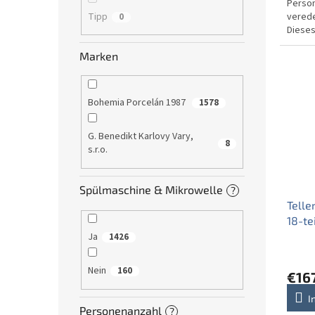
Person
Tipp
verede
0
Dieses
wunder
Marken
Bohemia Porcelán 1987
1578
G. Benedikt Karlovy Vary,
8
s.r.o.
Spülmaschine & Mikrowelle
?
Telle
18-te
Ja
1426
Nein
160
€16
I
Personenanzahl
?