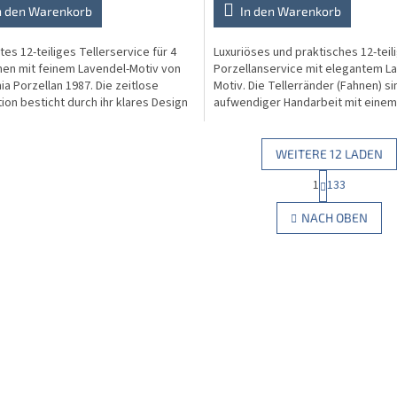
n den Warenkorb
In den Warenkorb
tes 12-teiliges Tellerservice für 4
Luxuriöses und praktisches 12-teil
en mit feinem Lavendel-Motiv von
Porzellanservice mit elegantem L
a Porzellan 1987. Die zeitlose
Motiv. Die Tellerränder (Fahnen) si
tion besticht durch ihr klares Design
aufwendiger Handarbeit mit einem
arbigen...
violetten Rand verziert....
WEITERE 12 LADEN
P
1
133
S
a
g
t
NACH OBEN
i
e
n
u
i
e
e
r
r
e
u
l
n
e
g
m
e
n
t