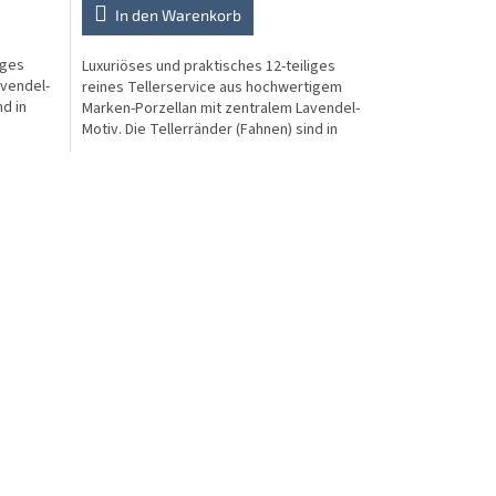
In den Warenkorb
iges
Luxuriöses und praktisches 12-teiliges
avendel-
reines Tellerservice aus hochwertigem
nd in
Marken-Porzellan mit zentralem Lavendel-
Motiv. Die Tellerränder (Fahnen) sind in
aufwendiger...