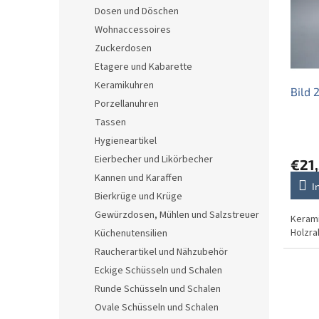
e
o
e
Dosen und Döschen
d
r
Wohnaccessoires
e
t
r
i
Zuckerdosen
P
e
Etagere und Kabarette
r
r
Keramikuhren
Bild
o
u
Porzellanuhren
d
n
Tassen
u
g
k
Hygieneartikel
t
Eierbecher und Likörbecher
€21,
e
Kannen und Karaffen
I
Bierkrüge und Krüge
Gewürzdosen, Mühlen und Salzstreuer
Kerami
Holzr
Küchenutensilien
Raucherartikel und Nähzubehör
Eckige Schüsseln und Schalen
Runde Schüsseln und Schalen
Ovale Schüsseln und Schalen