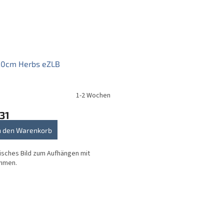
20cm Herbs eZLB
1-2 Wochen
31
n den Warenkorb
sches Bild zum Aufhängen mit
ahmen.
S
t
e
u