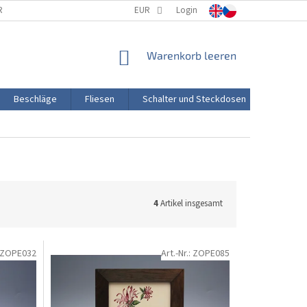
RTUNG
PORZELLANHERSTELLUNG
EUR
Login
TRANSPORT UND ZAHLUNG
WARENKORB
Warenkorb leeren
Beschläge
Fliesen
Schalter und Steckdosen
Aktion
4
Artikel insgesamt
ZOPE032
Art.-Nr.:
ZOPE085