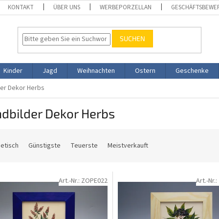
KONTAKT
ÜBER UNS
WERBEPORZELLAN
GESCHÄFTSBEWE
SUCHEN
Kinder
Jagd
Weihnachten
Ostern
Geschenke
er Dekor Herbs
dbilder Dekor Herbs
etisch
Günstigste
Teuerste
Meistverkauft
Art.-Nr.:
ZOPE022
Art.-Nr.: