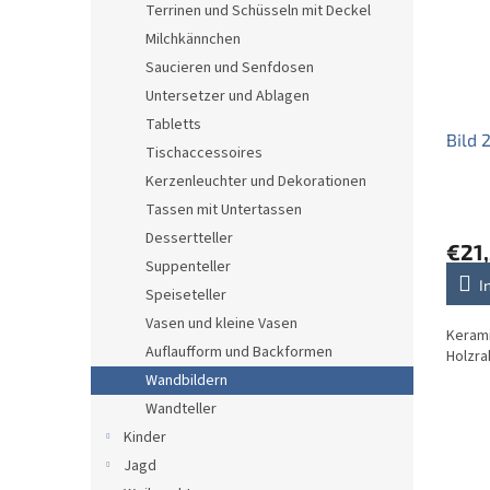
Terrinen und Schüsseln mit Deckel
Milchkännchen
Saucieren und Senfdosen
Untersetzer und Ablagen
Tabletts
Bild 
Tischaccessoires
Kerzenleuchter und Dekorationen
Tassen mit Untertassen
Dessertteller
€21,
Suppenteller
I
Speiseteller
Vasen und kleine Vasen
Kerami
Auflaufform und Backformen
Holzr
Wandbildern
Wandteller
Kinder
Jagd