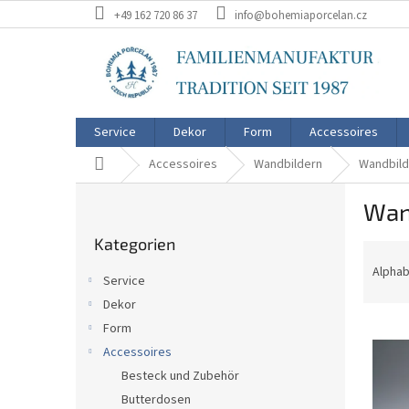
Zum
+49 162 720 86 37
info@bohemiaporcelan.cz
Inhalt
springen
Service
Dekor
Form
Accessoires
Startseite
Accessoires
Wandbildern
Wandbild
S
Wan
e
Kategorien
i
Kategorien
überspringen
P
t
r
e
Alphab
Service
o
n
Dekor
d
l
L
u
Form
e
i
k
i
Accessoires
s
t
s
Besteck und Zubehör
t
s
t
Butterdosen