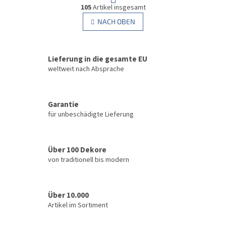
S
g
105
Artikel insgesamt
t
i
e
NACH OBEN
n
u
i
e
e
r
r
u
Lieferung in die gesamte EU
e
n
l
weltweit nach Absprache
g
e
m
e
Garantie
n
für unbeschädigte Lieferung
t
e
d
e
Über 100 Dekore
r
von traditionell bis modern
L
i
s
t
Über 10.000
e
Artikel im Sortiment