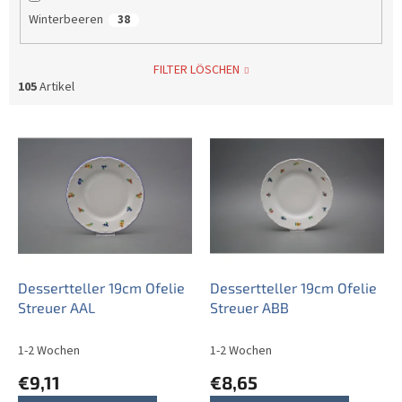
Winterbeeren
38
FILTER LÖSCHEN
105
Artikel
L
i
s
t
e
d
e
r
P
Dessertteller 19cm Ofelie
Dessertteller 19cm Ofelie
r
Streuer AAL
Streuer ABB
o
d
1-2 Wochen
1-2 Wochen
u
€9,11
€8,65
k