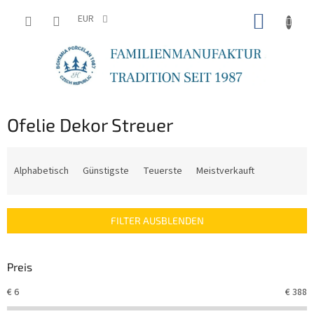
Zum
WARE
Inhalt
EUR
springen
Ofelie Dekor Streuer
P
r
Alphabetisch
Günstigste
Teuerste
Meistverkauft
o
d
u
FILTER AUSBLENDEN
k
t
s
Preis
o
r
€
6
€
388
t