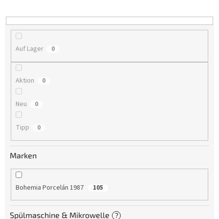
i
e
r
u
n
Auf Lager
0
g
Aktion
0
Neu
0
Tipp
0
Marken
Bohemia Porcelán 1987
105
Spülmaschine & Mikrowelle
?