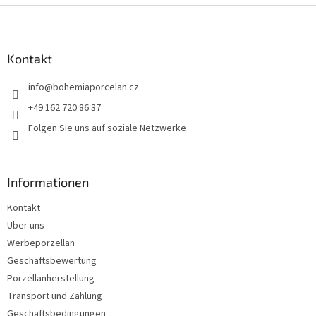
F
u
ß
z
Kontakt
e
info
@
bohemiaporcelan.cz
i
l
+49 162 720 86 37
e
Folgen Sie uns auf soziale Netzwerke
Informationen
Kontakt
Über uns
Werbeporzellan
Geschäftsbewertung
Porzellanherstellung
Transport und Zahlung
Geschäftsbedingungen