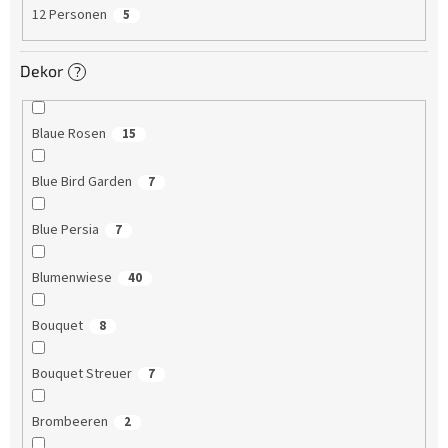
12 Personen
5
Dekor
?
Blaue Rosen
15
Blue Bird Garden
7
Blue Persia
7
Blumenwiese
40
Bouquet
8
Bouquet Streuer
7
Brombeeren
2